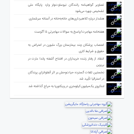
تصاویر گواهینامه رانندگان نیوساوت‌ولز وارد پایگاه ملی
تشخیص چهره می‌شود
هشدار درباره کلاهبرداری‌های خانه‌به‌خانه در آستانه سرشماری
هفته‌نامه مهاجرت/پاسخ به سوالات مهاجرتی ۵ آگوست
اعتصاب پزشکان چند بیمارستان بزرگ ملبورن در اعتراض به
حقوق و شرایط کاری
انتقاد از رفتار زننده خریداران در افتتاح آشفته پاندا مارت در
بریزبن
نخستین تلفات گسترده حیات‌وحش بر اثر آنفلوانزای پرندگان
در استرالیا تأیید شد
لندکروزر یک‌میلیون کیلومتری در ویکتوریا به حراج گذاشته شد