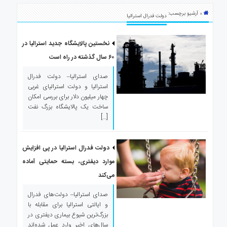
ی
» آرشیو برچسب:
استرالیا
دولت فدرال استرالیا
درباره
ما
نخستین پالایشگاه جدید استرالیا در
۶۰ سال گذشته در راه است
ارتباط
با
صدای استرالیا– دولت فدرال
ما
استرالیا و دولت استرالیای غربی
چهار میلیون دلار برای بررسی امکان
ساخت یک پالایشگاه بزرگ نفت
[…]
دولت فدرال استرالیا در پی افزایش
موارد دیفتری، بسته حمایتی آماده
می‌کند
صدای استرالیا– دولت‌های فدرال
و ایالتی استرالیا برای مقابله با
بزرگ‌ترین شیوع بیماری دیفتری در
سال‌های اخیر وارد عمل شده‌اند