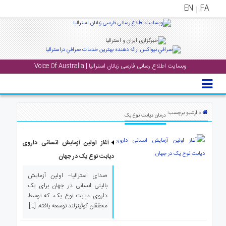
EN
FA
منوی
اصلی
وبسایت اطلاع رسانی فارسی زبانان استرالیا | Voice Of Australia
خانه
بار
جشن
» آرشیو برچسب:
درمان دیابت نوع یک
ها
و
آغاز اولین آزمایش انسانی داروی
رویداد
ها
دیابت نوع یک در جهان
صدای استرالیا– اولین آزمایش
لری
بالینی انسانی در جهان برای یک
پادکست
داروی دیابت نوع یک، که توسط
محققان کوئینزلند توسعه یافته، […]
نستنی