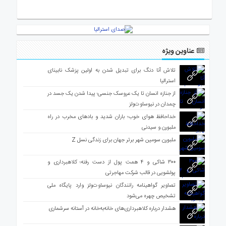
ی
استرالیا
درباره
ما
عناوین ویژه
ارتباط
با
تلاش آنا دنگ برای تبدیل شدن به اولین پزشک نابینای
ما
استرالیا
از جنازه انسان تا یک عروسک جنسی؛ پیدا شدن یک جسد در
چمدان در نیوساوت‌ولز
خداحافظ هوای خوب؛ باران شدید و بادهای مخرب در راه
ملبورن و سیدنی
ملبورن سومین شهر برتر جهان برای زندگی نسل Z
۳۰۰ شاکی و ۴ همت پول از دست رفته؛ کلاهبرداری و
پولشویی در قالب شرکت مهاجرتی
تصاویر گواهینامه رانندگان نیوساوت‌ولز وارد پایگاه ملی
تشخیص چهره می‌شود
هشدار درباره کلاهبرداری‌های خانه‌به‌خانه در آستانه سرشماری