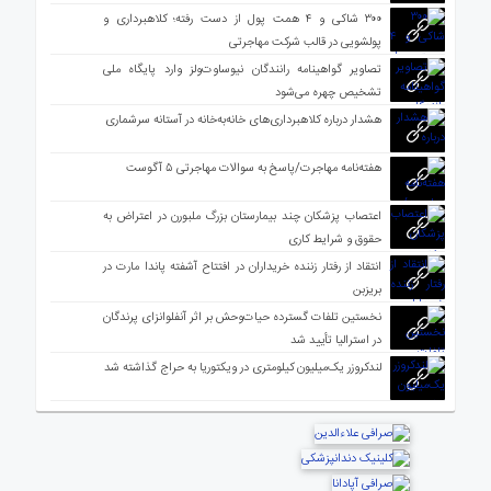
۳۰۰ شاکی و ۴ همت پول از دست رفته؛ کلاهبرداری و
پولشویی در قالب شرکت مهاجرتی
تصاویر گواهینامه رانندگان نیوساوت‌ولز وارد پایگاه ملی
تشخیص چهره می‌شود
هشدار درباره کلاهبرداری‌های خانه‌به‌خانه در آستانه سرشماری
هفته‌نامه مهاجرت/پاسخ به سوالات مهاجرتی ۵ آگوست
اعتصاب پزشکان چند بیمارستان بزرگ ملبورن در اعتراض به
حقوق و شرایط کاری
انتقاد از رفتار زننده خریداران در افتتاح آشفته پاندا مارت در
بریزبن
نخستین تلفات گسترده حیات‌وحش بر اثر آنفلوانزای پرندگان
در استرالیا تأیید شد
لندکروزر یک‌میلیون کیلومتری در ویکتوریا به حراج گذاشته شد