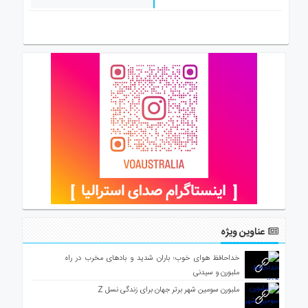
عناوین ویژه
خداحافظ هوای خوب؛ باران شدید و بادهای مخرب در راه
ملبورن و سیدنی
ملبورن سومین شهر برتر جهان برای زندگی نسل Z