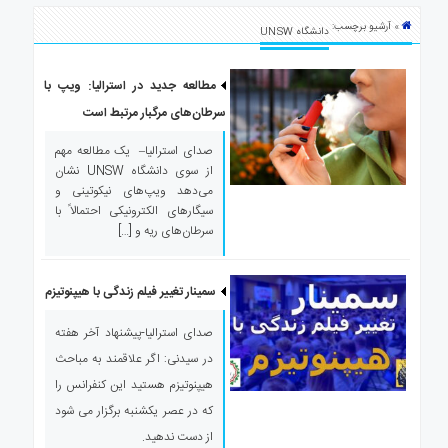
ی
» آرشیو برچسب:
استرالیا
دانشگاه UNSW
درباره
ما
مطالعه جدید در استرالیا: ویپ با
سرطان‌های مرگبار مرتبط است
ارتباط
با
صدای استرالیا– یک مطالعه مهم
ما
از سوی دانشگاه UNSW نشان
می‌دهد ویپ‌های نیکوتینی و
سیگارهای الکترونیکی احتمالاً با
سرطان‌های ریه و […]
سمینار تغییر فیلم زندگی با هیپنوتیزم
صدای استرالیا-پیشنهاد آخر هفته
در سیدنی: اگر علاقمند به مباحث
هیپنوتیزم هستید این کنفرانس را
که در عصر یکشنبه برگزار می شود
از دست ندهید.