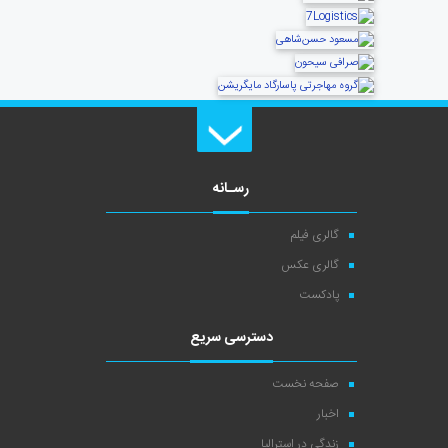
رسـانه
گالری فیلم
گالری عکس
پادکست
دسترسی سریع
صفحه نخست
اخبار
زندگی در استرالیا