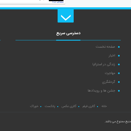
دسترسی سریع
صفحه نخست
اخبار
زندگی در استرالیا
مهاجرت
گردشگری
جشن ها و رویدادها
خانه
گالری فیلم
گالری عکس
پادکست
خوراک
نبع ممنوع می باشد.