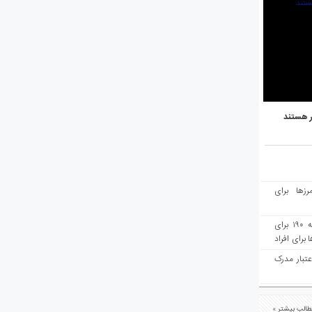
ر هستند
رزها برای
هفته‌نامه مهاجرت: صدور دعوتنامه ۱۹۰ برای
برای افراد
عتبار مدرک
الب بیشتر »