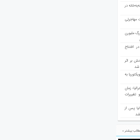
به‌خانه در
ت مهاجرتی
رگ ملبورن
در افتتاح
ش بر اثر
د شد
یکتوریا به
مع سرشماری ۲۰۲۶ استرالیا؛ زمان
 تغییرات
یا پس از
 شد
الب بیشتر »