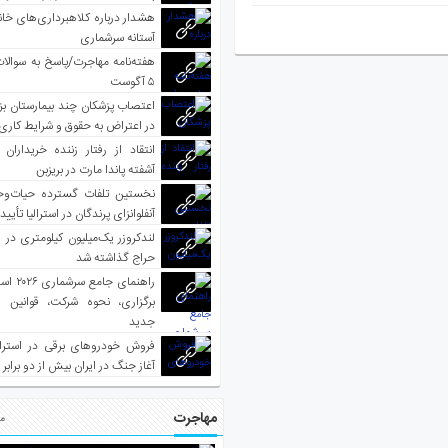
هشدار درباره کلاهبرداری‌های خانه‌
آستانه سرشماری
هفته‌نامه مهاجرت/پاسخ به سوالا
۵ آگوست
اعتصاب پزشکان چند بیمارستان بز
در اعتراض به حقوق و شرایط کاری
انتقاد از رفتار زننده خریداران 
آشفته پاندا مارت در بریزبن
نخستین تلفات گسترده حیات‌وح
آنفلوانزای پرندگان در استرالیا تأیی
لندکروزر یک‌میلیون کیلومتری در و
حراج گذاشته شد
راهنمای جا
برگزاری، نحوه شرکت، قوانین و
جدید
فروش خودروهای برقی در استرال
آغاز جنگ در ایران بیش از دو برابر
مهاجرت
مط