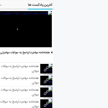
آخرین پادکست ها
مط
هفته‌نامه مهاجرت/پاسخ به سوالات مهاجرتی ۵ آگوست
جولای
جولای
جولای
جولای