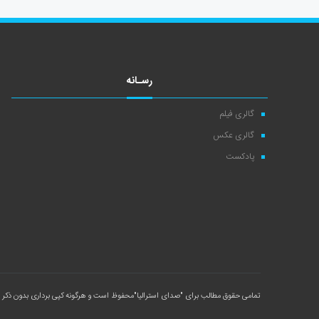
رسـانه
گالری فیلم
گالری عکس
پادکست
تمامی حقوق مطالب برای
"صدای استرالیا"
محفوظ است و هرگونه کپی برداری بدون ذکر م