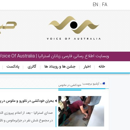
EN
FA
منوی
اصلی
خانه
بار
وبسایت اطلاع رسانی فارسی زبانان استرالیا | Voice Of Australia
جشن
خانه
اخبار
جشن ها و رویداد ها
گالری
پادکست
ها
و
رویداد
» آرشیو برچسب:
خودکشی در مانوس
ها
بحران خودکشی در نائورو و مانوس در پی پ
لری
پادکست
صدای استرالیا - بعد از اعلام پیروزی ائتل
در مجموع شش نفر در جزایرمانوس و نائور
نستنی