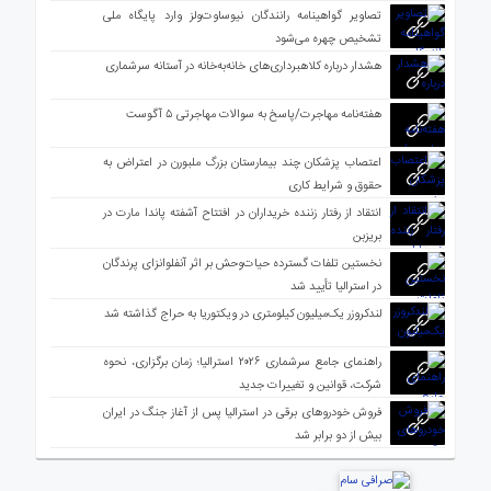
تصاویر گواهینامه رانندگان نیوساوت‌ولز وارد پایگاه ملی
تشخیص چهره می‌شود
هشدار درباره کلاهبرداری‌های خانه‌به‌خانه در آستانه سرشماری
هفته‌نامه مهاجرت/پاسخ به سوالات مهاجرتی ۵ آگوست
اعتصاب پزشکان چند بیمارستان بزرگ ملبورن در اعتراض به
حقوق و شرایط کاری
انتقاد از رفتار زننده خریداران در افتتاح آشفته پاندا مارت در
بریزبن
نخستین تلفات گسترده حیات‌وحش بر اثر آنفلوانزای پرندگان
در استرالیا تأیید شد
لندکروزر یک‌میلیون کیلومتری در ویکتوریا به حراج گذاشته شد
راهنمای جامع سرشماری ۲۰۲۶ استرالیا؛ زمان برگزاری، نحوه
شرکت، قوانین و تغییرات جدید
فروش خودروهای برقی در استرالیا پس از آغاز جنگ در ایران
بیش از دو برابر شد