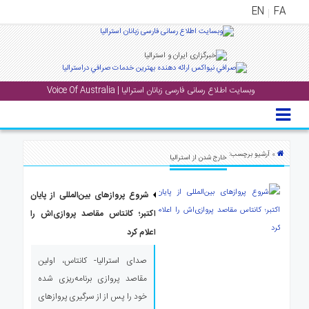
EN
FA
منوی
اصلی
وبسایت اطلاع رسانی فارسی زبانان استرالیا | Voice Of Australia
خانه
بار
جشن
» آرشیو برچسب:
خارج شدن از استرالیا
ها
و
شروع پروازهای بین‌المللی از پایان
رویداد
ها
اکتبر؛ کانتاس مقاصد پروازی‌اش را
اعلام کرد
لری
صدای استرالیا- کانتاس، اولین
پادکست
مقاصد پروازی برنامه‌ریزی شده
خود را پس از از سرگیری پروازهای
نستنی