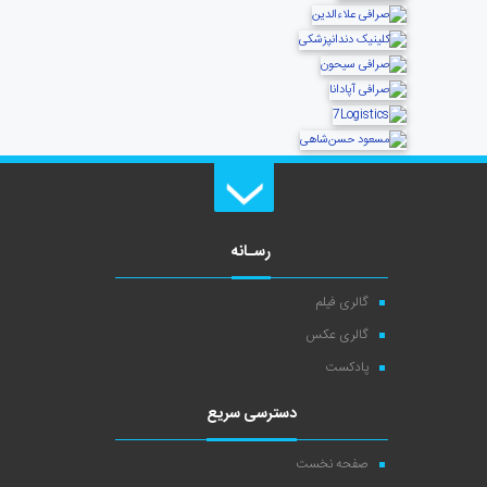
رسـانه
گالری فیلم
گالری عکس
پادکست
دسترسی سریع
صفحه نخست