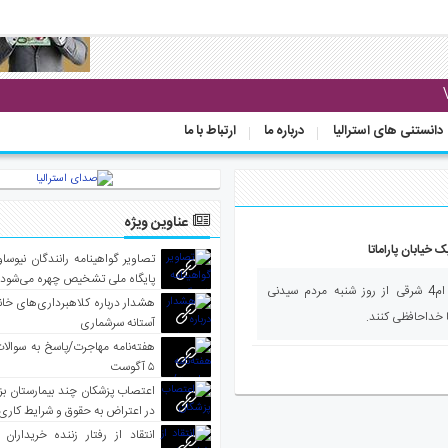
دانستنی های استرالیا
درباره ما
ارتباط با ما
عناوین ویژه
خیابان پاراماتا
تصاویر گواهینامه رانندگان نیوساو
پایگاه ملی تشخیص چهره می‌شود
صدای استرالیا- با افتتاح تونل جدید ام4 شرقی از روز شنبه مردم سیدنی
هشدار درباره کلاهبرداری‌های خانه‌
تا خداحافظی کنند.
آستانه سرشماری
هفته‌نامه مهاجرت/پاسخ به سوالا
۵ آگوست
اعتصاب پزشکان چند بیمارستان بز
در اعتراض به حقوق و شرایط کاری
انتقاد از رفتار زننده خریداران 