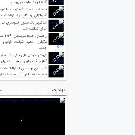
آشفته پاندا مارت در بریزبن
نخستین تلفات گسترده حیات‌وح
آنفلوانزای پرندگان در استرالیا تأیی
لندکروزر یک‌میلیون کیلومتری در و
حراج گذاشته شد
راهنمای جا
برگزاری، نحوه شرکت، قوانین و
جدید
فروش خودروهای برقی در استرال
آغاز جنگ در ایران بیش از دو برابر
کمیسیون بهره‌وری استرالیا: ساخت
سه‌طبقه باید تقریباً در همه‌جا مجاز
مهاجرت
مط