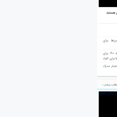
ر هستند
رزها برای
هفته‌نامه مهاجرت: صدور دعوتنامه ۱۹۰ برای
برای افراد
عتبار مدرک
الب بیشتر »