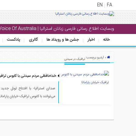
EN
FA
منوی
وبسایت اطلاع رسانی فارسی زبانان استرالیا | Voice Of Australia
اصلی
خانه
اخبار
جشن ها و رویداد ها
گالری
پادکست
خانه
بار
» آرشیو برچسب:
ترافیک در سیدنی
جشن
ها
خداحافظی مردم سیدنی با کابوس ترافیک 
و
رویداد
ها
می‌توانند با کابوس ترافیک خیایان پاراما
لری
پادکست
نستنی