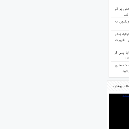
ش بر اثر
د شد
یکتوریا به
مع سرشماری ۲۰۲۶ استرالیا؛ زمان
 تغییرات
یا پس از
 شد
 خانه‌های
 شود
الب بیشتر »