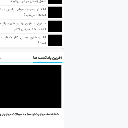
عاشق زندگی در آن می‌شوند
آیا کنترل سرعت هوایی پلیس در است
استفاده می‌شود؟
انتخاب شد؛ سیدنی ۲۱‌ام
آیا برداشتن وسایل کنار خیابان د
است؟
آخرین پادکست ها
مط
هفته‌نامه مهاجرت/پاسخ به سوالات مهاجرتی ۵ آگوست