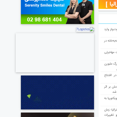
ت‌ولز وارد
به‌خانه در
ت مهاجرتی
رگ ملبورن
در افتتاح
ش بر اثر
د شد
یکتوریا به
مع سرشماری ۲۰۲۶ استرالیا؛ زمان
 تغییرات