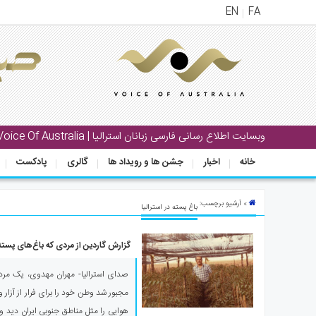
EN
FA
منوی
اصلی
خانه
بار
وبسایت اطلاع رسانی فارسی زبانان استرالیا | Voice Of Australia
جشن
خانه
اخبار
جشن ها و رویداد ها
گالری
پادکست
ها
و
رویداد
» آرشیو برچسب:
باغ پسته در استرالیا
ها
گزارش گاردین از مردی که باغ‌های پسته را 
لری
پادکست
مجبور شد وطن خود را برای فرار از آزار و
نستنی
هوایی را مثل مناطق جنوبی ایران دید و