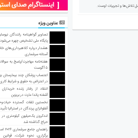
صل تلاش‌ها و تجربیات اوست.
عناوین ویژه
تصاویر گواهینامه رانندگان نیوساو
پایگاه ملی تشخیص چهره می‌شود
هشدار درباره کلاهبرداری‌های خانه‌
آستانه سرشماری
هفته‌نامه مهاجرت/پاسخ به سوالا
۵ آگوست
اعتصاب پزشکان چند بیمارستان بز
در اعتراض به حقوق و شرایط کاری
انتقاد از رفتار زننده خریداران 
آشفته پاندا مارت در بریزبن
نخستین تلفات گسترده حیات‌وح
آنفلوانزای پرندگان در استرالیا تأیی
لندکروزر یک‌میلیون کیلومتری در و
حراج گذاشته شد
راهنمای جا
برگزاری، نحوه شرکت، قوانین و