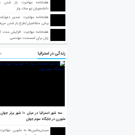
هفته‌نامه مهاجرت: باز شدن م
دانشجویان نیو سات ولز
برخی متقاضیان/طرح باز شدن مرزها 
واکسینه شده
هفته‌نامه مهاجرت: افزایش مدت ا
زبان برای اسسمنت مهندسی
زندگی در استرالیا
مط
سه شهر استرالیا در میان ۱۰ ش
ملبورن در جایگاه سوم جهان
سیدنی‌نشین‌ها به ملبورن مهاجرت