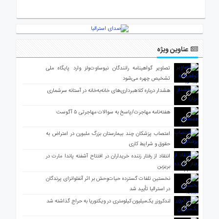
ی
استرالیا
درباره
ما
عناوین ویژه
ارتباط
با
تصاویر گواهینامه رانندگان نیوساوت‌ولز وارد پایگاه ملی
ما
تشخیص چهره می‌شود
هشدار درباره کلاهبرداری‌های خانه‌به‌خانه در آستانه سرشماری
هفته‌نامه مهاجرت/پاسخ به سوالات مهاجرتی ۵ آگوست
اعتصاب پزشکان چند بیمارستان بزرگ ملبورن در اعتراض به
حقوق و شرایط کاری
انتقاد از رفتار زننده خریداران در افتتاح آشفته پاندا مارت در
بریزبن
نخستین تلفات گسترده حیات‌وحش بر اثر آنفلوانزای پرندگان
در استرالیا تأیید شد
لندکروزر یک‌میلیون کیلومتری در ویکتوریا به حراج گذاشته شد