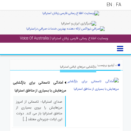
EN
FA
منوی
اصلی
وبسایت اطلاع رسانی فارسی زبانان استرالیا | Voice Of Australia
خانه
بار
جشن
» آرشیو برچسب:
بازگشایی مرزهای ایالتی استرالیا
ها
و
آمادگی تاسمانی برای بازگشایی
رویداد
ها
مرزهایش با بسیاری از مناطق استرالیا
صدای استرالیا– تاسمانی از امروز
لری
مرزهایش را بروی بسیاری از
پادکست
مناطق استرالیا باز می کند. دولت
این ایالت جزیره‌‌ای معتقد […]
نستنی