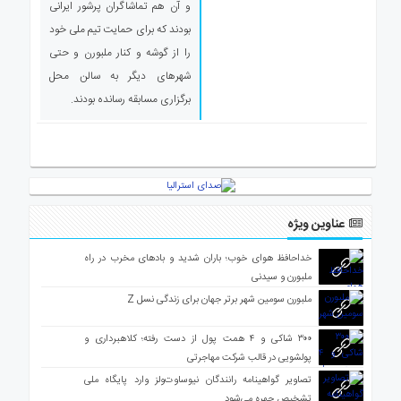
و آن هم تماشاگران پرشور ایرانی
ی
بودند که برای حمایت تیم ملی خود
استرالیا
را از گوشه و کنار ملبورن و حتی
درباره
ما
شهرهای دیگر به سالن محل
برگزاری مسابقه رسانده بودند.
ارتباط
با
ما
عناوین ویژه
خداحافظ هوای خوب؛ باران شدید و بادهای مخرب در راه
ملبورن و سیدنی
ملبورن سومین شهر برتر جهان برای زندگی نسل Z
۳۰۰ شاکی و ۴ همت پول از دست رفته؛ کلاهبرداری و
پولشویی در قالب شرکت مهاجرتی
تصاویر گواهینامه رانندگان نیوساوت‌ولز وارد پایگاه ملی
تشخیص چهره می‌شود