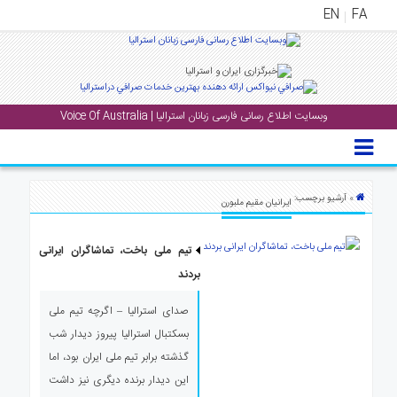
EN
FA
منوی
اصلی
وبسایت اطلاع رسانی فارسی زبانان استرالیا | Voice Of Australia
خانه
بار
جشن
» آرشیو برچسب:
ایرانیان مقیم ملبورن
ها
و
تیم ملی باخت، تماشاگران ایرانی
رویداد
ها
بردند
صدای استرالیا – اگرچه تیم ملی
لری
بسکتبال استرالیا پیروز دیدار شب
پادکست
گذشته برابر تیم ملی ایران بود، اما
این دیدار برنده دیگری نیز داشت
نستنی