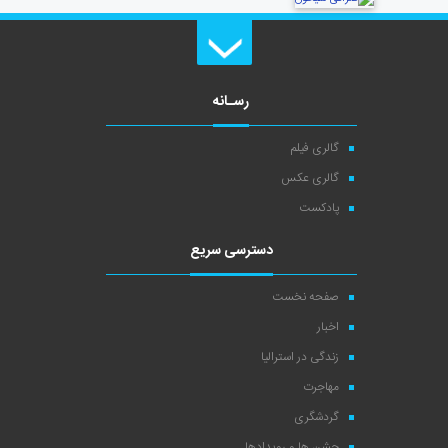
رسـانه
گالری فیلم
گالری عکس
پادکست
دسترسی سریع
صفحه نخست
اخبار
زندگی در استرالیا
مهاجرت
گردشگری
جشن ها و رویدادها