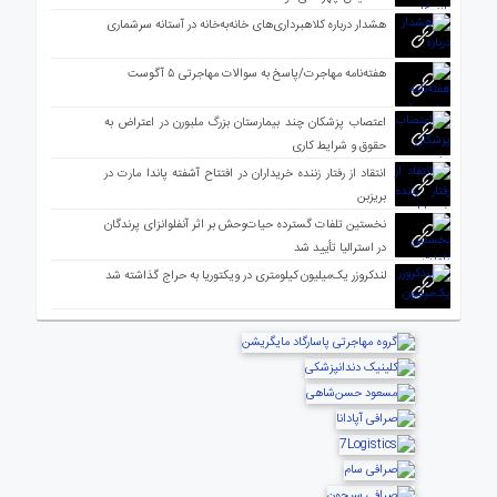
هشدار درباره کلاهبرداری‌های خانه‌به‌خانه در آستانه سرشماری
هفته‌نامه مهاجرت/پاسخ به سوالات مهاجرتی ۵ آگوست
اعتصاب پزشکان چند بیمارستان بزرگ ملبورن در اعتراض به
حقوق و شرایط کاری
انتقاد از رفتار زننده خریداران در افتتاح آشفته پاندا مارت در
بریزبن
نخستین تلفات گسترده حیات‌وحش بر اثر آنفلوانزای پرندگان
در استرالیا تأیید شد
لندکروزر یک‌میلیون کیلومتری در ویکتوریا به حراج گذاشته شد