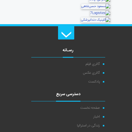
رسـانه
گالری فیلم
گالری عکس
پادکست
دسترسی سریع
صفحه نخست
اخبار
زندگی در استرالیا