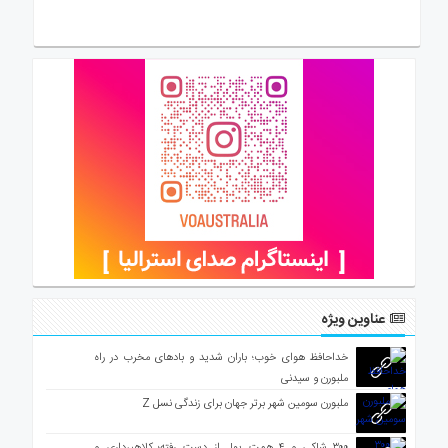
عناوین ویژه
خداحافظ هوای خوب؛ باران شدید و بادهای مخرب در راه
ملبورن و سیدنی
ملبورن سومین شهر برتر جهان برای زندگی نسل Z