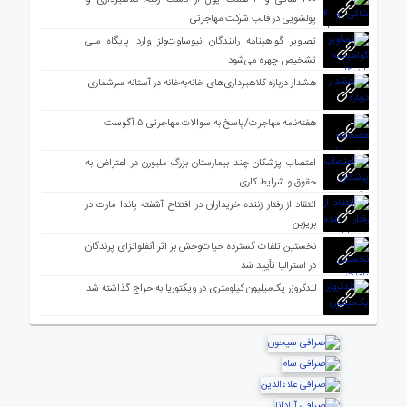
۳۰۰ شاکی و ۴ همت پول از دست رفته؛ کلاهبرداری و
پولشویی در قالب شرکت مهاجرتی
تصاویر گواهینامه رانندگان نیوساوت‌ولز وارد پایگاه ملی
تشخیص چهره می‌شود
هشدار درباره کلاهبرداری‌های خانه‌به‌خانه در آستانه سرشماری
هفته‌نامه مهاجرت/پاسخ به سوالات مهاجرتی ۵ آگوست
اعتصاب پزشکان چند بیمارستان بزرگ ملبورن در اعتراض به
حقوق و شرایط کاری
انتقاد از رفتار زننده خریداران در افتتاح آشفته پاندا مارت در
بریزبن
نخستین تلفات گسترده حیات‌وحش بر اثر آنفلوانزای پرندگان
در استرالیا تأیید شد
لندکروزر یک‌میلیون کیلومتری در ویکتوریا به حراج گذاشته شد