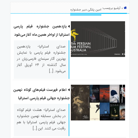
ی
» آرشیو برچسب:
استرالیا
امین پلنگی دبیر جشنواره
درباره
ما
یازدهمین جشنواره فیلم پارسی
استرالیا از اواخر همین ماه آغاز می‌شود
ارتباط
با
صدای استرالیا- یازدهمین
ما
جشنواره فیلم پارسی با نمایش
بهترین آثار سینمای فارسی‌زبان در
سال گذشته از ۲۴ آوریل آغاز
می‌شود. […]
اعلام فهرست فیلم‌های کوتاه نهمین
جشنواره جهانی فیلم پارسی استرالیا
صدای استرالیا- هشت فیلم کوتاه
در بخش مسابقه نهمین جشنواره
جهانی فیلم پارسی استرالیا با هم
رقابت می کنند. این […]