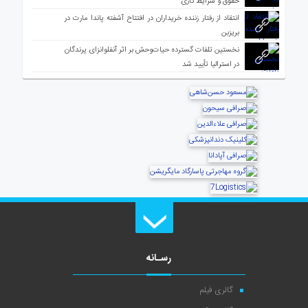
حقوق و شرایط کاری
انتقاد از رفتار زننده خریداران در افتتاح آشفته پاندا مارت در
بریزبن
نخستین تلفات گسترده حیات‌وحش بر اثر آنفلوانزای پرندگان
در استرالیا تأیید شد
رسـانه
گالری فیلم