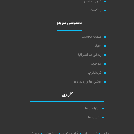
گالری عکس
پادکست
دسترسی سریع
صفحه نخست
اخبار
زندگی در استرالیا
مهاجرت
گردشگری
جشن ها و رویدادها
کاربری
ارتباط با ما
درباره ما
خانه
گالری فیلم
گالری عکس
پادکست
خوراک