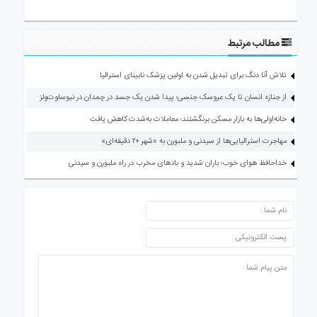
مطالب مرتبط
تلاش آنا دنگ برای تبدیل شدن به اولین پزشک نابینای استرالیا
از جنازه انسان تا یک عروسک جنسی؛ پیدا شدن یک جسد در چمدان در نیوساوت‌ولز
خانه‌اولی‌ها به بازار مسکن برنگشتند؛ معاملات به‌شدت کاهش یافت
مهاجرت استرالیایی‌ها از سیدنی و ملبورن به «شهر ۲۰ دقیقه‌ای»
خداحافظ هوای خوب؛ باران شدید و بادهای مخرب در راه ملبورن و سیدنی
ارسال دیدگاه