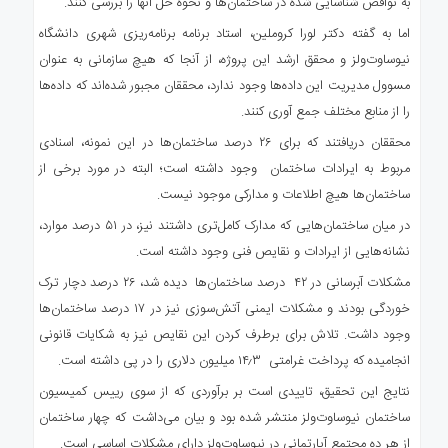
به نواقص شناسایی شده در ساختمان‌ها و نحوه حل آنها را بررسی کنند.
اما به گفته دکتر لورا کروملین، استاد برنامه برنامه‌ریزی شهری دانشگاه
نیوساوت‌ولز و محقق ارشد این پروژه، از آنجا که هیچ سازمانی به عنوان
مسوول مدیریت این داده‌ها وجود ندارد، محققان مجبور شده‌اند که داده‌ها
را از منابع مختلف جمع آوری کنند.
محققان دریافتند که برای ۲۶ درصد ساختمان‌ها در این نمونه، اسنادی
مربوط به ایرادات ساختمان وجود داشته است؛ البته در مورد برخی از
ساختمان‌ها هیچ اطلاعات و مدارکی موجود نیست.
در میان ساختمان‌هایی که مدارک کامل‌تری داشتند نیز، در ۵۱ درصد موارد،
نشانه‌هایی از ایرادات و نقایص فنی وجود داشته است.
مشکلات آبرسانی در ۴۲ درصد ساختمان‌ها دیده شد، ۲۶ درصد دچار ترک
خوردگی بودند و مشکلات ایمنی آتش‌سوزی نیز در ۱۷ درصد ساختمان‌ها
وجود داشت. تلاش برای برطرف کردن این نقایص نیز به شکایات قانونی
انجامیده که پرداخت غرامتی ۱۴٫۳ میلیون دلاری را در پی داشته است.
نتایج این تحقیق، تاییدی است بر برآوردی که از سوی رییس کمیسیون
ساختمان نیوساوت‌ولز منتشر شده بود و بیان می‌داشت که چهار ساختمان
از هر ده مجتمع آپارتمانی در نیوساوت‌ولز دارای مشکلات اساسی است.