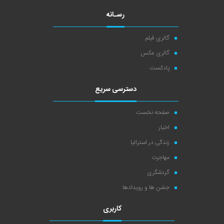
رسـانه
گالری فیلم
گالری عکس
پادکست
دسترسی سریع
صفحه نخست
اخبار
زندگی در استرالیا
مهاجرت
گردشگری
جشن ها و رویدادها
کاربری