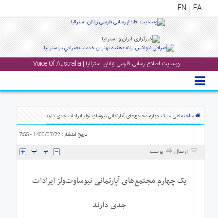
EN
FA
منوی
اصلی
وبسایت اطلاع رسانی فارسی زبانان استرالیا | Voice Of Australia
خانه
بار
جشن
ها
اجتماعی
»
» یک چهارم مجتمع‌های آپارتمانی نیوساوت‌ولز ایرادات جدی دارند
و
تاریخ انتشار : 1400/07/22 - 7:55
رویداد
ها
ارسال
پرینت
لری
یک چهارم مجتمع‌های آپارتمانی نیوساوت‌ولز ایرادات
پادکست
جدی دارند
نستنی