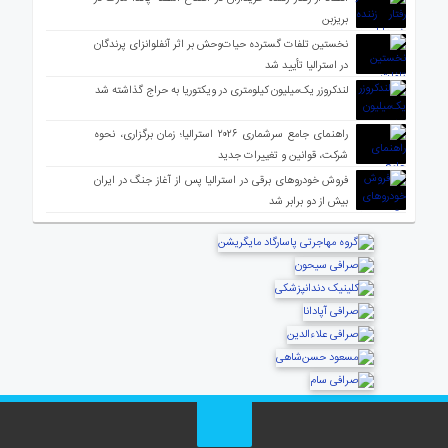
بریزبن
نخستین تلفات گسترده حیات‌وحش بر اثر آنفلوانزای پرندگان
در استرالیا تأیید شد
لندکروزر یک‌میلیون کیلومتری در ویکتوریا به حراج گذاشته شد
راهنمای جامع سرشماری ۲۰۲۶ استرالیا؛ زمان برگزاری، نحوه
شرکت، قوانین و تغییرات جدید
فروش خودروهای برقی در استرالیا پس از آغاز جنگ در ایران
بیش از دو برابر شد