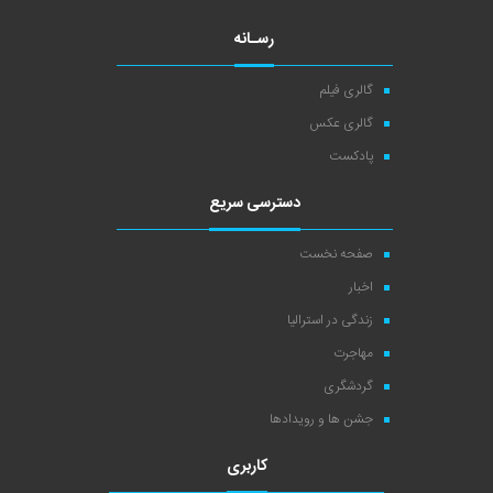
رسـانه
گالری فیلم
گالری عکس
پادکست
دسترسی سریع
صفحه نخست
اخبار
زندگی در استرالیا
مهاجرت
گردشگری
جشن ها و رویدادها
کاربری