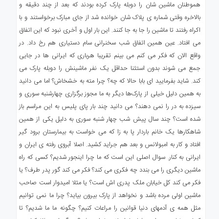
هموطنان ماشین شان را دوبله پارک کرده بودند که بعد از چند دقیقه و
بالاخره وقتی شماره ی پلاک شان خوانده شد از جای مبارک برخواستند و با
اکراه رفتند تا ماشین را جا به جا کنند. این بار اول و آخری نبود که این اتفاق
می افتاد. عین همین اتفاق شب سخنرانی سام دستیاری هم رخ داد. در
واقع الان که فکر می کنم می بینم تقریبا هرباری که ایرانی ها در جایی
جمع می شوند بدون استثنا حداقل یک نفر ماشینش را دوبله پارک می
کند. شاید بفرمایید ای بابا حالا که چه؟ چرا مته به خشخاش؟ اما می دانید
به همین دلیل خیلی از پارک‌ها دیگر به ما مجوز برگزاری چهارشنبه سوری و
سیزده به در را نمی دهند؟ می دانید چند بار پای پلیس به این مراسم باز
شده است؟ چند سال پیش شب چهار شنبه سوری به دلیل یکی از همین
شاهکارها یک خانم باردار پا به زا که می خواست به بیمارستان برود گیر
افتاد و کار به امبولانس و بعد هم جراید کشید. اصلا آبروی رفته ی ایران و
ایرانی به کنار. سوال اصلی این است که ما چرا اینجور شدیم؟ کسی که راه
ماشین دیگری را می بندد چه فکری می کند؟ فکر می کند گور پدر طرف؟ یا
فکر می کند کل خیابان ملک پدری اش است؟ یا مثلا امیدوار است صاحب
ماشین اولی مرده باشد و نخواهد از پارک بیرون بیاید؟ چرا ما نمی توانیم
مثل همه ی آدمهای دنیا قوانین را مراعات کنیم؟ چگونه ما ما شدیم؟ تا