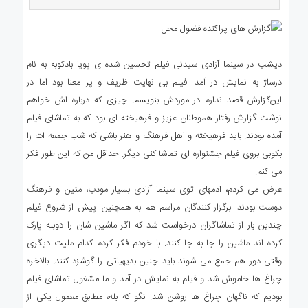
ی
استرالیا
درباره
ما
دیشب در سینما آزادی سیدنی فیلم تحسین شده ی پویا بادکوبه به نام
ارتباط
درساژ به نمایش در آمد. فیلم بی نهایت ظریف و پر معنا بود اما در
با
این‌گزارش قصد ندارم در موردش بنویسم. چیزی که درباره اش خواهم
ما
نوشت گزارش رفتار هموطنان عزیز و فرهیخته ای بود که به تماشای فیلم
آمده بودند. باید فرهیخته و اهل فرهنگ و هنر باشی که شب جمعه ات را
بکوبی بروی فیلم جشنواره ای تماشا کنی دیگر. حداقل من که این طور فکر
می کنم.
عرض می کردم، ادمهای توی سینما آزادی بسیار مودب، متین و فرهنگ
دوست بودند. برگزار کنندگان مراسم هم به همچنین. پیش از شروع فیلم
چندین بار از تماشاگران درخواست شد که اگر ماشین شان را دوبله پارک
کرده اند ماشین را جا به جا کنند. با خودم فکر کردم کدام ملیت دیگری
وقتی دور هم جمع می شوند باید چنین بدیهیاتی را گوشزد کنند. بالاخره
چراغ ها خاموش شد و فیلم به نمایش در آمد و ما مشغول تماشای فیلم
بودیم که ناگهان چراغ ها روشن شد. نگو که بله، مطابق معمول یکی از