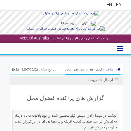
EN
FA
منوی
اصلی
وبسایت اطلاع رسانی فارسی زبانان استرالیا | Voice Of Australia
خانه
بار
جشن
ها
اسلایدر
»
» گزارش های پراکنده فضول محل
تاریخ انتشار : 1397/09/03 - 10:52
و
ارسال
پرینت
رویداد
ها
گزارش های پراکنده فضول محل
لری
پادکست
دیشب در سینما آزادی سیدنی فیلم تحسین شده ی پویا بادکوبه به نام درساژ
به نمایش در آمد. فیلم بی نهایت ظریف و پر معنا بود اما در این‌گزارش قصد
ندارم در موردش بنویسم.
نستنی