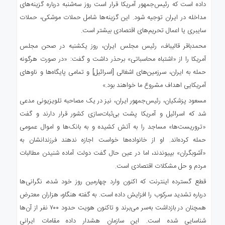
داده است که رئیس‌جمهور آمریکا قرار است روز سه‌شنبه درباره گزینه‌های
مداخله در ایران توجیه شود. این گزینه‌ها شامل حملات موشکی، حملات
سایبری یا اعمال تحریم‌های اقتصادی بیشتر است.
محمدباقر قالیباف، رئیس مجلس ایران، روز یکشنبه در صحن مجلس
آمریکا را از «اشتباه محاسباتی» برحذر داشت و گفت: «در صورت هرگونه
حمله به ایران، سرزمین‌های اشغالی [اسرائیل] و تمامی پایگاه‌ها و ناوهای
آمریکایی اهداف مشروع ما خواهند بود.»
مسعود پزشکیان، رئیس‌جمهور ایران، نیز در یک مصاحبه تلویزیونی مدعی
شد که اسرائیل و آمریکا پشت بی‌ثبات‌سازی کشور قرار دارند و گفت
«تروریست‌ها» مساجد را به آتش کشیده و به بانک‌ها و اموال عمومی
حمله کرده‌اند. او از خانواده‌ها خواست اجازه ندهند فرزندانشان به
«آشوبگران» بپیوندند، اما در عین حال گفت دولت آماده شنیدن مطالبات
مردم و حل مشکلات اقتصادی است.
قطع گسترده اینترنت که اکنون وارد چهارمین روز خود شده، نگرانی‌ها
درباره تشدید سرکوب را افزایش داده است. به گفته هنگاو، هزاران معترض
همچنان در بازداشت به‌سر می‌برند و تاکنون هویت حدود ۷۰۰ نفر از آن‌ها
شناسایی شده است. این سازمان هشدار داده مقامات ایرانی