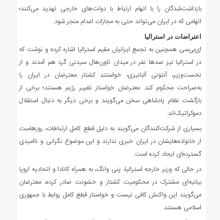
بازداشت‌شدگان را با اتهام ارتباط با دولت‌های خارجی تهدید می‌کنند؛
اتهامی که در ایران می‌تواند حتی به مجازات اعدام منجر شود.
اعتراضات در استرالیا
ای‌بی‌سی همچنین به تجمع ایرانیان مقیم استرالیا اشاره کرده و نوشت که
در استرالیا نیز صدها نفر در میدان تاون‌هال سیدنی گرد هم آمدند و از
نخست‌وزیر، آنتونی آلبانیزی، خواستند کشتار معترضان در ایران را
به‌صراحت محکوم کند. معترضان خواستار تغییر رژیم هستند؛ برخی از
بازگشت نظام پادشاهی سخن می‌گویند و برخی دیگر به دنبال استقلال
دموکراتیک‌اند.
بسیاری از شرکت‌کنندگان می‌گویند به دلیل قطع کامل ارتباطات، روزهاست
از خانواده‌هایشان در ایران خبری ندارند و این موضوع نگرانی و ناامیدی
گسترده‌ای ایجاد کرده است.
در حالی که وزیر خارجه استرالیا، پنی وانگ، به همراه کانادا و اتحادیه اروپا
بیانیه‌ای مشترک در محکومیت کشتار و خشونت صادر کرده، معترضان
می‌گویند این واکنش کافی نیست و خواستار قطع کامل روابط با جمهوری
اسلامی هستند.