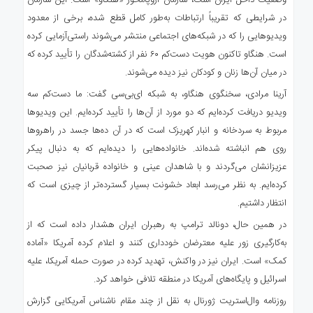
وضعیت داخل ایران است، سازمان اروپامحور «هنگاو» است. این سازمان
در شرایطی که تقریباً ارتباطات به‌طور کامل قطع شده، برخی از معدود
ویدیوهایی را که در شبکه‌های اجتماعی منتشر می‌شوند راستی‌آزمایی کرده
است. هنگاو تاکنون هویت دست‌کم ۶۰ نفر از کشته‌شدگان را تأیید کرده که
در میان آن‌ها زنان و کودکان نیز دیده می‌شوند.
آرینا مرادی، سخنگوی هنگاو، به شبکه ای‌بی‌سی گفت: ما دست‌کم سه
ویدیو دریافت کرده‌ایم که دو مورد از آن‌ها را تأیید کرده‌ایم. این ویدیوها
مربوط به سردخانه و انبار کهریزک است که در آن ده‌ها جسد در راهروها
روی هم انباشته شده‌اند. خانواده‌هایی را دیده‌ایم که به دنبال پیکر
عزیزانشان می‌گردند و با شاهدان عینی و خانواده قربانیان نیز صحبت
کرده‌ایم. به نظر می‌رسد ابعاد خشونت بسیار گسترده‌تر از چیزی است که
انتظار داشتیم.
در همین حال، دونالد ترامپ به رهبران ایران هشدار داده است که از
به‌کارگیری زور علیه معترضان خودداری کنند و اعلام کرده آمریکا «آماده
کمک» است. ایران نیز در واکنش، تهدید کرده در صورت حمله آمریکا، علیه
اسرائیل و پایگاه‌های آمریکا در منطقه تلافی خواهد کرد.
روزنامه وال‌استریت ژورنال به نقل از چند مقام ناشناس آمریکایی گزارش