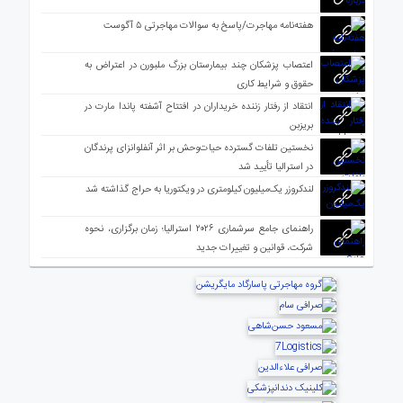
هفته‌نامه مهاجرت/پاسخ به سوالات مهاجرتی ۵ آگوست
اعتصاب پزشکان چند بیمارستان بزرگ ملبورن در اعتراض به
حقوق و شرایط کاری
انتقاد از رفتار زننده خریداران در افتتاح آشفته پاندا مارت در
بریزبن
نخستین تلفات گسترده حیات‌وحش بر اثر آنفلوانزای پرندگان
در استرالیا تأیید شد
لندکروزر یک‌میلیون کیلومتری در ویکتوریا به حراج گذاشته شد
راهنمای جامع سرشماری ۲۰۲۶ استرالیا؛ زمان برگزاری، نحوه
شرکت، قوانین و تغییرات جدید