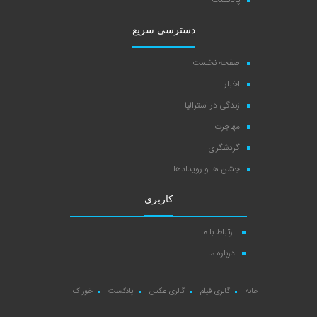
دسترسی سریع
صفحه نخست
اخبار
زندگی در استرالیا
مهاجرت
گردشگری
جشن ها و رویدادها
کاربری
ارتباط با ما
درباره ما
خانه
گالری فیلم
گالری عکس
پادکست
خوراک