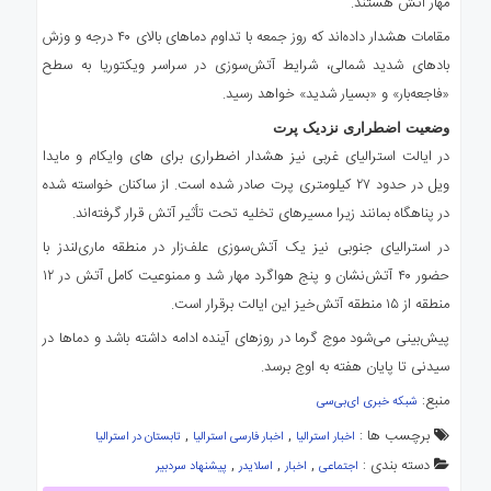
مهار آتش هستند.
مقامات هشدار داده‌اند که روز جمعه با تداوم دماهای بالای ۴۰ درجه و وزش
بادهای شدید شمالی، شرایط آتش‌سوزی در سراسر ویکتوریا به سطح
«فاجعه‌بار» و «بسیار شدید» خواهد رسید.
وضعیت اضطراری نزدیک پرت
در ایالت استرالیای غربی نیز هشدار اضطراری برای های وایکام و مایدا
ویل در حدود ۲۷ کیلومتری پرت صادر شده است. از ساکنان خواسته شده
در پناهگاه بمانند زیرا مسیرهای تخلیه تحت تأثیر آتش قرار گرفته‌اند.
در استرالیای جنوبی نیز یک آتش‌سوزی علف‌زار در منطقه ماری‌لندز با
حضور ۴۰ آتش‌نشان و پنج هواگرد مهار شد و ممنوعیت کامل آتش در ۱۲
منطقه از ۱۵ منطقه آتش‌خیز این ایالت برقرار است.
پیش‌بینی می‌شود موج گرما در روزهای آینده ادامه داشته باشد و دماها در
سیدنی تا پایان هفته به اوج برسد.
منبع: ‌
شبکه خبری ای‌بی‌سی
برچسب ها :
,
,
اخبار استرالیا
اخبار فارسی استرالیا
تابستان در استرالیا
دسته بندی :
,
,
,
اجتماعی
اخبار
اسلایدر
پیشنهاد سردبیر