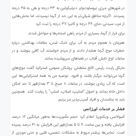
در شهرهای مرزی نیوساوت‌ولز، دنیلیکوئین به ۴۳ درجه و هی به ۴۵ درجه
رسیدند. اگرچه مناطق شرقی‌تر به این حد از گرما نرسیدند، اما بخش‌هایی
از غرب سیدنی دمای ۳۸ درجه و کانبرا ۳۷ درجه را ثبت کرد.
برای فرار از گرما، بسیاری از مردم راهی استخرها و سواحل شدند.
هم‌زمان با هجوم مردم به آب برای خنک شدن، مقامات بهداشتی درباره
خطرات موج گرما هشدار دادند و از مردم خواستند آب کافی بنوشند و در
ساعات اوج تابش آفتاب در فضاهای سرپوشیده بمانند.
مایکل رایت، رئیس کالج سلطنتی پزشکان عمومی استرالیا، گفت موج‌های
گرما می‌توانند مرگبار باشند و افزود: توصیه من به همه استرالیایی‌ها این
است که آب زیادی بنوشند، در ساعات ۱۱ صبح تا ۳ بعدازظهر تا حد امکان
داخل خانه بمانند و اصول “اسلیپ، اسلاپ، اسلپ” را رعایت کنند. همچنین
باید به سالمندان و افراد آسیب‌پذیر سر بزنیم.
فشار بر خدمات اورژانس
آمبولانس ویکتوریا اعلام کرد حجم مأموریت‌ها به‌طور میانگین ۱۲ درصد
افزایش یافته و بین ساعت ۴ تا ۵ بعدازظهر این افزایش به ۴۱ درصد رسیده
است. تماس‌ها بیشتر مربوط به مشکلات تنفسی، قلبی و حتی موردی از