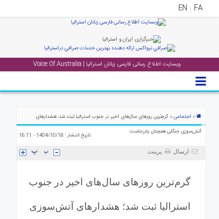
EN
FA
منوی
اصلی
وبسایت اطلاع رسانی فارسی زبانان استرالیا | Voice Of Australia
خانه
بار
جشن
ها
اجتماعی
»
» گرم‌ترین روزهای سال‌های اخیر در جنوب استرالیا ثبت شد؛ هشدارهای
و
آتش‌سوزی جنگلی همچنان پابرجاست
تاریخ انتشار : 1404/10/18 - 16:11
رویداد
ها
ارسال
پرینت
لری
گرم‌ترین روزهای سال‌های اخیر در جنوب
پادکست
استرالیا ثبت شد؛ هشدارهای آتش‌سوزی
نستنی