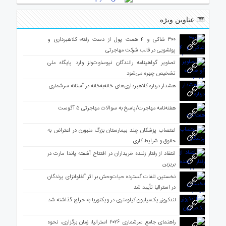
عناوین ویژه
۳۰۰ شاکی و ۴ همت پول از دست رفته؛ کلاهبرداری و
پولشویی در قالب شرکت مهاجرتی
تصاویر گواهینامه رانندگان نیوساوت‌ولز وارد پایگاه ملی
تشخیص چهره می‌شود
هشدار درباره کلاهبرداری‌های خانه‌به‌خانه در آستانه سرشماری
هفته‌نامه مهاجرت/پاسخ به سوالات مهاجرتی ۵ آگوست
اعتصاب پزشکان چند بیمارستان بزرگ ملبورن در اعتراض به
حقوق و شرایط کاری
انتقاد از رفتار زننده خریداران در افتتاح آشفته پاندا مارت در
بریزبن
نخستین تلفات گسترده حیات‌وحش بر اثر آنفلوانزای پرندگان
در استرالیا تأیید شد
لندکروزر یک‌میلیون کیلومتری در ویکتوریا به حراج گذاشته شد
راهنمای جامع سرشماری ۲۰۲۶ استرالیا؛ زمان برگزاری، نحوه