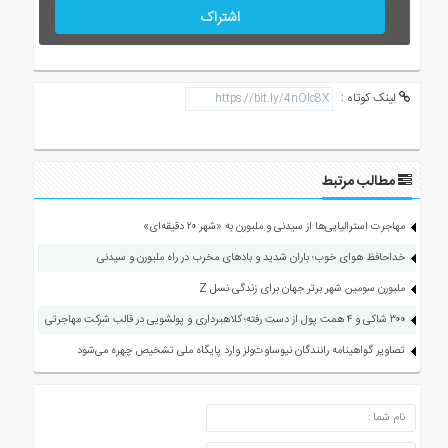
اشتراک
لینک کوتاه :
مطالب مرتبط
مهاجرت استرالیایی‌ها از سیدنی و ملبورن به «شهر ۲۰ دقیقه‌ای»
خداحافظ هوای خوب؛ باران شدید و بادهای مخرب در راه ملبورن و سیدنی
ملبورن سومین شهر برتر جهان برای زندگی نسل Z
۳۰۰ شاکی و ۴ همت پول از دست رفته؛ کلاهبرداری و پولشویی در قالب شرکت مهاجرتی
تصاویر گواهینامه رانندگان نیوساوت‌ولز وارد پایگاه ملی تشخیص چهره می‌شود
ارسال دیدگاه