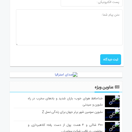
عناوین ویژه
خداحافظ هوای خوب؛ باران شدید و بادهای مخرب در راه
ملبورن و سیدنی
ملبورن سومین شهر برتر جهان برای زندگی نسل Z
۳۰۰ شاکی و ۴ همت پول از دست رفته؛ کلاهبرداری و
پولشویی در قالب شرکت مهاجرتی