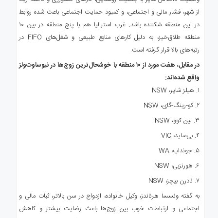
از شهر، فشار مالی و اجتماعی، و کمبود حمایت اجتماعی باعث شده روابط
در این منطقه شکننده باشد. غرب استرالیا هم با پنج منطقه در بین ۱۰
منطقه طلاق‌خیز، به دلیل کارهای منابع طبیعی و شغل‌های FIFO در
رتبه‌های بالا قرار گرفته است.
در مقابل، هفت مورد از ۱۰ منطقه با خوشحال‌ترین زوج‌ها در نیوساوت‌ولز
واقع شده‌اند:
۱. هیلز شایر، NSW
۲. کو-رینگ-گای، NSW
۳. لین کوو، NSW
۴. بی‌ساید، VIC
۵. جونداپ، WA
۶. هورنزبی، NSW
۷. نادرن بیچز، NSW
به گفته ونسسا هرناندز، وکیل خانواده، ازدواج در سن بالاتر، ثبات مالی و
اجتماعی و ارتباطات خوب بین زوج‌ها باعث رضایت بیشتر و کاهش