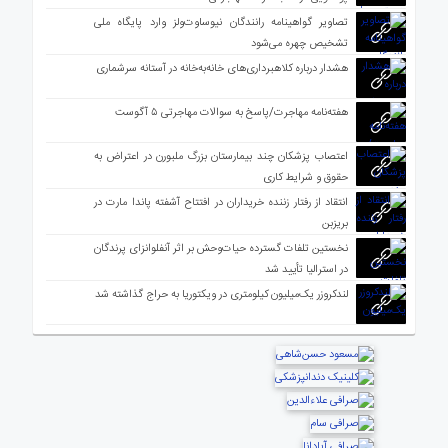
تصاویر گواهینامه رانندگان نیوساوت‌ولز وارد پایگاه ملی
تشخیص چهره می‌شود
هشدار درباره کلاهبرداری‌های خانه‌به‌خانه در آستانه سرشماری
هفته‌نامه مهاجرت/پاسخ به سوالات مهاجرتی ۵ آگوست
اعتصاب پزشکان چند بیمارستان بزرگ ملبورن در اعتراض به
حقوق و شرایط کاری
انتقاد از رفتار زننده خریداران در افتتاح آشفته پاندا مارت در
بریزبن
نخستین تلفات گسترده حیات‌وحش بر اثر آنفلوانزای پرندگان
در استرالیا تأیید شد
لندکروزر یک‌میلیون کیلومتری در ویکتوریا به حراج گذاشته شد