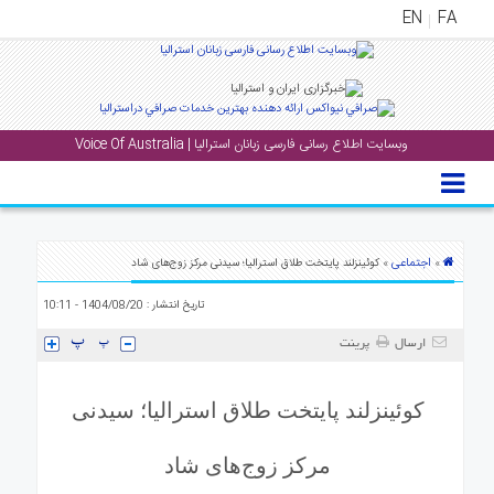
EN
FA
منوی
اصلی
وبسایت اطلاع رسانی فارسی زبانان استرالیا | Voice Of Australia
خانه
بار
جشن
ها
اجتماعی
»
» کوئینزلند پایتخت طلاق استرالیا؛ سیدنی مرکز زوج‌های شاد
و
تاریخ انتشار : 1404/08/20 - 10:11
رویداد
ها
ارسال
پرینت
لری
کوئینزلند پایتخت طلاق استرالیا؛ سیدنی
پادکست
مرکز زوج‌های شاد
نستنی