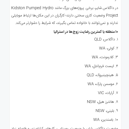
در داگلاس شایر، برخی پروژه‌های بزرگ مانند Kidston Pumped Hydro
Project وضعیت کاری سختی دارند؛ کارگران در این مکان‌ها ارتباط موبایلی
ندارند و نمی‌توانند با خانواده تماس بگیرند، که شرایط را دشوارتر می‌کند.
۱۰ منطقه با کمترین رضایت زوج‌ها در استرالیا
۱. داگلاس، QLD
۲. کولی، WA
۳. کلارمونت، WA
۴. ایست فرم‌انتل، WA
۵. هینچینبروک، QLD
۶. موسمن پارک، WA
۷. آرارات، VIC
۸. هانترز هیل، NSW
۹. بلینی، NSW
۱۰. باسندین، WA
وضعیت داگلاس شایر با جمعیت روستایی، کارهای کشاورزی و فاصله زیاد