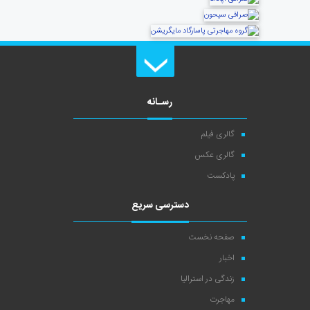
رسـانه
گالری فیلم
گالری عکس
پادکست
دسترسی سریع
صفحه نخست
اخبار
زندگی در استرالیا
مهاجرت