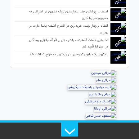
اعتصاب پزشکان چند بیمارستان بزرگ ملبورن در اعتراض به
حقوق و شرایط کاری
انتقاد از رفتار زننده خریداران در افتتاح آشفته پاندا مارت در
بریزبن
نخستین تلفات گسترده حیات‌وحش بر اثر آنفلوانزای پرندگان
در استرالیا تأیید شد
لندکروزر یک‌میلیون کیلومتری در ویکتوریا به حراج گذاشته شد