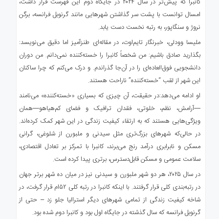
کانبرا که پیش‌تر در سال ۲۰۲۴ در جایگاه دوم این فهرست قرار داشت،
امسال توانست با پشت سر گذاشتن شهرهایی مانند گرنوبل فرانسه، برگن
نروژ و سنگاپور، به رتبه نخست دست یابد.
ملیسا وودلی، خبرنگار تایم‌اوت، در مقاله‌ای طنزآمیز اما دقیق می‌نویسد:
بگذارید صادق باشیم: من شخصاً کانبرا را خسته‌کننده نمی‌دانم. من دوران
دانشجویی فوق‌العاده‌ای را در آن‌جا گذراندم. و درک می‌کنم که چرا ساکنان
این شهر از لقب “خسته‌کننده” ناراحت هستند.
او ادامه می‌دهد:‌در حقیقت، آن چیزی که بسیاری «خسته‌کننده» می‌نامند
—آرامش، نظم، خلوتی، فقدان ترافیک و فضای کم‌هیاهو—همان
ویژگی‌هایی هستند که به ارتقاء کیفیت زندگی در این شهر کمک کرده‌اند.
در حالی‌که شهرهای بزرگ‌تری مثل سیدنی و ملبورن از شلوغی، گرانی
مسکن و نابرابری درآمد رنج می‌برند، کانبرا با تمرکز بر تعادل اقتصادی،
سلامت عمومی و مسکن قابل‌دسترس، برتری پیدا کرده است.
در سال ۲۰۲۵، هر دو شهر ملبورن و سیدنی نیز در میان ده شهر برتر جهان
در رتبه‌بندی کلی قرار گرفتند. با اینکه کانبرا در رتبه کلی ۵۲‌ام قرار گرفت، در
شاخه کیفیت زندگی از تمامی شهرهای دیگر استرالیا جلو زد – حتی از
گرنوبل فرانسه که سال گذشته در جایگاه اول بود و کانبرا دوم شده بود.