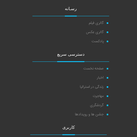
رسـانه
گالری فیلم
گالری عکس
پادکست
دسترسی سریع
صفحه نخست
اخبار
زندگی در استرالیا
مهاجرت
گردشگری
جشن ها و رویدادها
کاربری