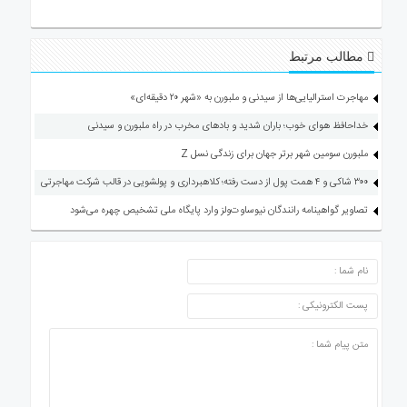
مطالب مرتبط
مهاجرت استرالیایی‌ها از سیدنی و ملبورن به «شهر ۲۰ دقیقه‌ای»
خداحافظ هوای خوب؛ باران شدید و بادهای مخرب در راه ملبورن و سیدنی
ملبورن سومین شهر برتر جهان برای زندگی نسل Z
۳۰۰ شاکی و ۴ همت پول از دست رفته؛ کلاهبرداری و پولشویی در قالب شرکت مهاجرتی
تصاویر گواهینامه رانندگان نیوساوت‌ولز وارد پایگاه ملی تشخیص چهره می‌شود
ارسال دیدگاه