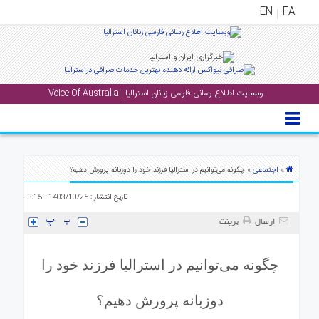
EN
FA
منوی
اصلی
وبسایت اطلاع رسانی فارسی زبانان استرالیا | Voice Of Australia
خانه
بار
جشن
ها
اجتماعی
»
» چگونه می‌توانیم در استرالیا فرزند خود را دوزبانه پرورش دهیم؟
و
تاریخ انتشار : 1403/10/25 - 3:15
رویداد
ها
ارسال
پرینت
لری
چگونه می‌توانیم در استرالیا فرزند خود را
پادکست
دوزبانه پرورش دهیم؟
نستنی