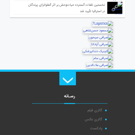
نخستین تلفات گسترده حیات‌وحش بر اثر آنفلوانزای پرندگان
در استرالیا تأیید شد
رسـانه
گالری فیلم
گالری عکس
پادکست