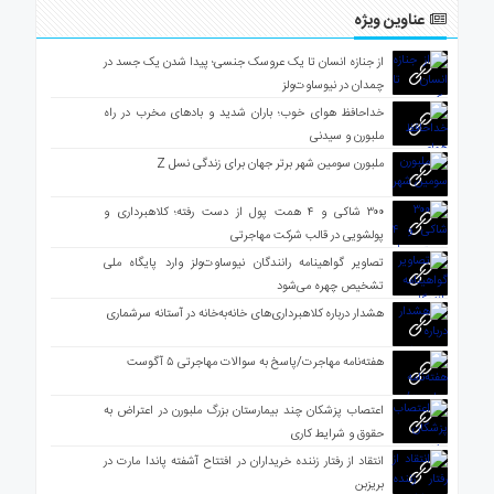
عناوین ویژه
از جنازه انسان تا یک عروسک جنسی؛ پیدا شدن یک جسد در
چمدان در نیوساوت‌ولز
خداحافظ هوای خوب؛ باران شدید و بادهای مخرب در راه
ملبورن و سیدنی
ملبورن سومین شهر برتر جهان برای زندگی نسل Z
۳۰۰ شاکی و ۴ همت پول از دست رفته؛ کلاهبرداری و
پولشویی در قالب شرکت مهاجرتی
تصاویر گواهینامه رانندگان نیوساوت‌ولز وارد پایگاه ملی
تشخیص چهره می‌شود
هشدار درباره کلاهبرداری‌های خانه‌به‌خانه در آستانه سرشماری
هفته‌نامه مهاجرت/پاسخ به سوالات مهاجرتی ۵ آگوست
اعتصاب پزشکان چند بیمارستان بزرگ ملبورن در اعتراض به
حقوق و شرایط کاری
انتقاد از رفتار زننده خریداران در افتتاح آشفته پاندا مارت در
بریزبن