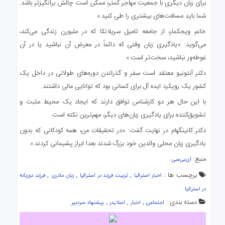
برای زبان دیگری با جمعیت مهاجر کمتر، ممکن است چالش برانگیزتر باشد.
شما باید مسافت‌های بیشتری را طی کنید.»
خانم ویجکمار، از جامعه تامیل سریلانکا که در ملبورن زندگی می‌کند،
می‌گوید: «یادگیری زبان وقتی که دائماً در معرض آن نباشید یا در آن
غوطه‌ور نباشید، سخت‌تر است.»
دکتر آنتونیو معتقد است سفر و گذراندن دوره‌های طولانی در داخل یک
کشور یک رویکرد ایده آل برای کسانی بود که توانایی مالی داشتند.
با این حال هر دو کارشناس توافق دارند که ایجاد یک محیط مثبت و
تشویق‌کننده برای یادگیری زبان‌های دیگر، مهم‌ترین نکته است.
دکتر کانینگهام در نهایت گفت: «در تحقیقات من، همه کودکانی که بدون
یادگیری زبان محلی والدین خود بزرگ شدند بعدا ابراز پشیمانی کردند.»
منبع:
ای‌بی‌سی
برچسب ها :
,
,
,
اخبار استرالیا
تربیت فرزند در استرالیا
زبان مادری
فرزند دوزبانه
در استرالیا
دسته بندی :
,
,
,
اجتماعی
اخبار
اسلایدر
پیشنهاد سردبیر