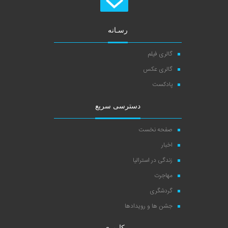
رسـانه
گالری فیلم
گالری عکس
پادکست
دسترسی سریع
صفحه نخست
اخبار
زندگی در استرالیا
مهاجرت
گردشگری
جشن ها و رویدادها
کاربری