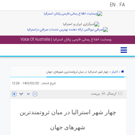
EN
FA
منوی
اصلی
وبسایت اطلاع رسانی فارسی زبانان استرالیا | Voice Of Australia
خانه
بار
جشن
ها
اخبار
»
» چهار شهر استرالیا در میان ثروتمندترین شهرهای جهان
و
تاریخ انتشار : 1403/02/20 - 12:28
رویداد
ها
ارسال
پرینت
لری
چهار شهر استرالیا در میان ثروتمندترین
پادکست
شهرهای جهان
نستنی