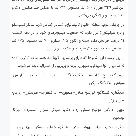
این شهر ۳۴۹ هزار و ۵۰۰ نفر میلیونر، ۷۴۴ نفر با حداقل صد میلیون دلار و
۶۰ نفر میلیاردر زندگی می‌کنند.
در جایگاه دوم، منطقه خلیج کالیفرنیای شمالی (شامل شهر سانفرانسیسکو
و دره سیلیکون) قرار دارد، که جمعیت میلیونرهای خود را در دهه گذشته
۸۲ درصد افزایش داده است و اکنون ۳۰۵ هزار و ۷۰۰ نفر میلیونر، ۶۷۵ نفر
با حداقل صد میلیون دلار سرمایه و ۶۸ میلیاردر دارد.
در زیر لیست این شهرها که دارای بیشترین ثروتمند هستند به ترتیب آمده
که در میان آنها سیدنی، ملبورن، پرث و بریزبین از استرالیا دیده می‌شوند:
نیویورک-خلیج کالیفرنیا- توکیو-سنگاپور- لندن- لس‌آنجلس -پاریس-
سیدنی
-هنگ‌کنگ- پکن
شانگهای- شیکاگو- تورنتو- میلان-
ملبورن
– فرانکفورت- هوستون- زوریخ-
سئول- ژنو
دوبی- دالاس- مونیخ- بمبئی- رم و لاتزیو- سیاتل- شنژن- آمستردام- اوزاکا-
بوستون
ونکوور-مادرید- میامی-
پرث
– آستین- هانگژو- دهلی- مسکو- تایپه- وین