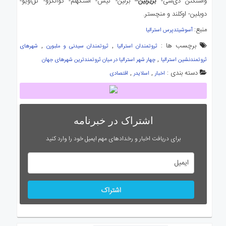
واشنگتن دی‌سی-
بریزبین
– برلین- نیس- استکهلم- گوانگژو- تل‌آویو-
دوبلین- اوکلند و منچستر.
منبع:
آسوشیتدپرس استرالیا
برچسب ها :
,
,
ثروتمندان استرالیا
ثروتمندان سیدنی و ملبورن
شهرهای
,
ثروتمندنشین استرالیا
چهار شهر استرالیا در میان ثروتمندترین شهرهای جهان
دسته بندی :
,
,
اخبار
اسلایدر
اقتصادی
اشتراک در خبرنامه
برای دریافت اخبار و رخدادهای مهم ایمیل خود را وارد کنید
اشتراک