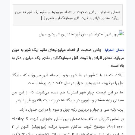
ی
استرالیا
صدای استرالیا– وقتی صحبت از تعداد میلیونرهای مقیم یک شهر به میان
درباره
می‌آید، منظور افرادی با ثروت قابل سرمایه‌گذاری نقدی […]
ما
ارتباط
با
ما
– وقتی صحبت از تعداد میلیونرهای مقیم یک شهر به میان
صدای استرالیا
می‌آید، منظور افرادی با ثروت قابل سرمایه‌گذاری نقدی یک میلیون دلار به
بالا است.
ایالات متحده با ۱۱ شهر در ۵۰ شهر برتر، از جمله شهر نیویورک، که جایگاه
اول را در ثروتمندترین‌های جهان در سال ۲۰۲۴ دارد، پیشتاز است.
اما در این لیست چهار شهر استرالیا هم دیده می‌شوند، که از این بین
سیدنی رتبه هشتم و ملبورن در جایگاه ۱۵ در وضعیت بالاتری قرار دارند.
پرت رتبه سی و چهار و بریزبین رتبه چهل و سوم را در این جدول دارند.
بر اساس گزارش سالانه متخصصان بین‌المللی جابجایی ثروت Henley &
Partners، مجموع ثروت ساکنان «سیب بزرگ» (نیویورک) اکنون از ۳
تریلیون دلار فراتر رفته (بیشتر از کل ثروت در اکثر کشورهای بزرگ G20) در