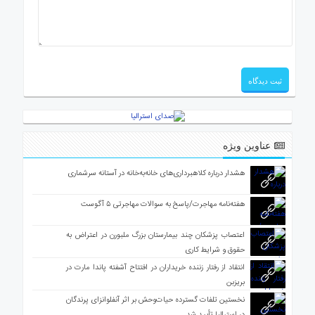
عناوین ویژه
هشدار درباره کلاهبرداری‌های خانه‌به‌خانه در آستانه سرشماری
هفته‌نامه مهاجرت/پاسخ به سوالات مهاجرتی ۵ آگوست
اعتصاب پزشکان چند بیمارستان بزرگ ملبورن در اعتراض به
حقوق و شرایط کاری
انتقاد از رفتار زننده خریداران در افتتاح آشفته پاندا مارت در
بریزبن
نخستین تلفات گسترده حیات‌وحش بر اثر آنفلوانزای پرندگان
در استرالیا تأیید شد