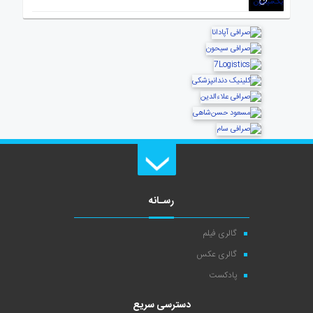
رسـانه
گالری فیلم
گالری عکس
پادکست
دسترسی سریع