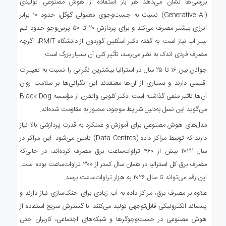
بررسی‌ها نشان می‌دهد هر بار استفاده از هوش مصنوعی تولیدی
(Generative AI) نسبت به جست‌وجوی معمولی گوگل، حدود ۱۰ برابر
انرژی بیشتر مصرف می‌کند و برای پردازش ۲۰ تا ۵۰ پرس‌وجو حدود نیم
لیتر آب نیاز است. به گفته دکتر اسکلین گوردون از دانشگاه RMIT، اگرچه
مصرف فردی اندک به نظر می‌رسد، تأثیر کلی آن بسیار بزرگ است.
جوانان بین ۱۶ تا ۲۵ سال در استرالیا بیشترین نگرانی را نسبت به تغییرات
اقلیمی دارند و بسیاری از آن‌ها معتقدند این نگرانی‌ها بر سلامت روان
آن‌ها تأثیر منفی گذاشته است. دکتر کلویی واتفرن از مؤسسه Black Dog
می‌گوید این نسل به‌دلیل شرایط موجود، مجبور به مقاومت شده‌اند.
مدل‌های هوش مصنوعی برای آموزش و عملکرد به قدرت پردازشی بالا نیاز
دارند که توسط مراکز داده (Data Centres) تأمین می‌شود. این مراکز در
سال ۲۰۲۲ بیش از ۴۶۰ تراوات‌ساعت برق مصرف کرده‌اند، در حالی‌که
مصرف برق کل استرالیا در همان سال کمتر از ۳۰۰ تراوات‌ساعت بوده است.
این رقم می‌تواند تا سال ۲۰۲۶ به هزار تراوات‌ساعت برسد.
علاوه بر مصرف برق، مراکز داده به آب زیادی برای خنک‌سازی نیاز دارند و
پسماند الکترونیکی قابل‌توجهی تولید می‌کنند. با گسترش سریع استفاده از
هوش مصنوعی در جست‌وجوگرها و شبکه‌های اجتماعی، کاربران حتی