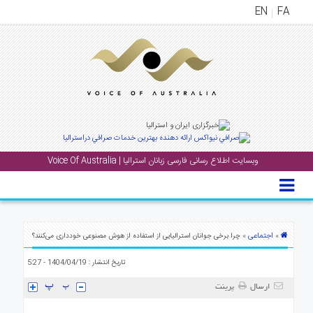
EN
FA
منوی
اصلی
خانه
بار
جشن
وبسایت اطلاع رسانی فارسی زبانان استرالیا | Voice Of Australia
ها
و
رویداد
ها
اجتماعی
»
» چرا برخی جوانان استرالیایی از استفاده از هوش مصنوعی خودداری می‌کنند؟
لری
تاریخ انتشار : 1404/04/19 - 5:27
پادکست
ارسال
پرینت
نستنی