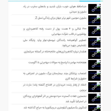
خداحافظ هوای خوب؛ باران شدید و بادهای مخرب در راه
ملبورن و سیدنی
ملبورن سومین شهر برتر جهان برای زندگی نسل Z
۳۰۰ شاکی و ۴ همت پول از دست رفته؛ کلاهبرداری و
پولشویی در قالب شرکت مهاجرتی
تصاویر گواهینامه رانندگان نیوساوت‌ولز وارد پایگاه ملی
تشخیص چهره می‌شود
هشدار درباره کلاهبرداری‌های خانه‌به‌خانه در آستانه سرشماری
هفته‌نامه مهاجرت/پاسخ به سوالات مهاجرتی ۵ آگوست
اعتصاب پزشکان چند بیمارستان بزرگ ملبورن در اعتراض به
حقوق و شرایط کاری
انتقاد از رفتار زننده خریداران در افتتاح آشفته پاندا مارت در
بریزبن
نخستین تلفات گسترده حیات‌وحش بر اثر آنفلوانزای پرندگان
در استرالیا تأیید شد
لندکروزر یک‌میلیون کیلومتری در ویکتوریا به حراج گذاشته شد