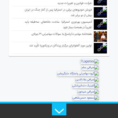
شرکت، قوانین و تغییرات جدید
فروش خودروهای برقی در استرالیا پس از آغاز جنگ در ایران
بیش از دو برابر شد
کمیسیون بهره‌وری استرالیا: ساخت خانه‌های سه‌طبقه باید
تقریباً در همه‌جا مجاز شود
هفته‌نامه مهاجرت/پاسخ به سوالات مهاجرتی ۳۱ جولای
اولین مورد آنفلوانزای مرگبار پرندگان در ویکتوریا تأیید شد