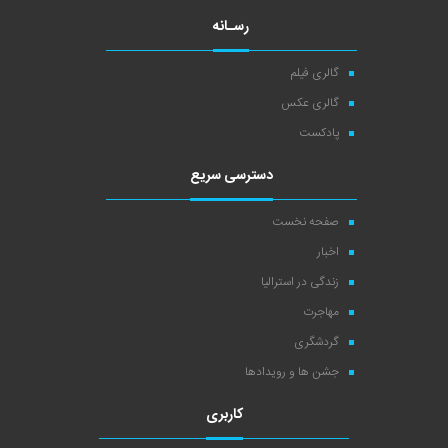
رسـانه
گالری فیلم
گالری عکس
پادکست
دسترسی سریع
صفحه نخست
اخبار
زندگی در استرالیا
مهاجرت
گردشگری
جشن ها و رویدادها
کاربری