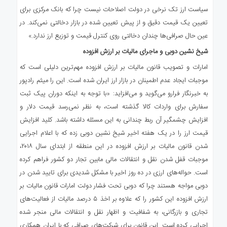
سیاست ارز تک نرخی در دولت اصلاحات نیست چرا که بانک مرکزی برای
تعیین یک قیمت دقیق و از پیش تعیین شده در بازار دخالتی نمی‌کند. در
عین حال صرافی‌ها چندان دخالتی روی کنترل قیمت و توزیع ارز ندارد.»
شیخ نشین دوبی و ماجرای مالیات بر ارزش افزوده
امارات و تصویب قانون مالیات بر ارزش افزوده مهم‌ترین دلیلی است که
موجبات ایجاد عدم اطمینان در بازار ارز ایران شده است. این را میثم رادپور
به خبرنگار فرارو می‌گوید و می‌افزاید: «با توجه به اینکه دوران پیک ثبت
سفارش برای واردات کالا گذشته است، به نظر نمی‌رسد قیمت دلار و
افزایش چشمگیر آن ربط چندانی به این مسئله داشته باشد. کلید افزایش
قیمت ارز را در یک هفته اخیر شیخ نشین دوبی زده که با اعلام اجرایی
شدن قانون مالیات بر ارزش افزوده در این منطقه از ابتدای سال ۲۰۱۸،
موجبات قفل شدن نقل و انتقالات مالی مابین تجار دو کشور فراهم کرده
است. حواله‌های ارزی در ده روز اخیر با مشکل شدیدی برای تایید شدن در
دوبی مواجه هستند چرا که دوبی تحت فشار دولت امارات قانون مالیات بر
ارزش افزوده این کشور را که علاوه بر اخذ ۵ درصد مالیات از فعالیت‌های
تجاری و بازرگانی، به شفافیت و اظهار نقل و انتقالات مالی منجر شده
اجرایی کرده است. این قانون برای شرکت‌های صرافی که با ایران همکاری