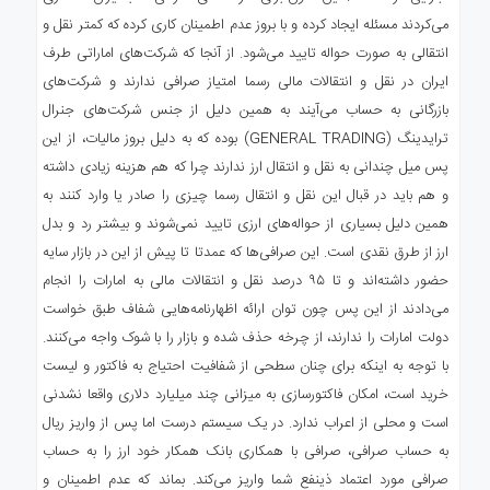
می‌کردند مسئله ایجاد کرده و با بروز عدم اطمینان کاری کرده که کمتر نقل و
انتقالی به صورت حواله تایید می‌شود. از آنجا که شرکت‌های اماراتی طرف
ایران در نقل و انتقالات مالی رسما امتیاز صرافی ندارند و شرکت‌های
بازرگانی به حساب می‌آیند به همین دلیل از جنس شرکت‌های جنرال
ترایدینگ (GENERAL TRADING) بوده که به دلیل بروز مالیات، از این
پس میل چندانی به نقل و انتقال ارز ندارند چرا که هم هزینه زیادی داشته
و هم باید در قبال این نقل و انتقال رسما چیزی را صادر یا وارد کنند به
همین دلیل بسیاری از حواله‌های ارزی تایید نمی‌شوند و بیشتر رد و بدل
ارز از طرق نقدی است. این صرافی‌ها که عمدتا تا پیش از این در بازار سایه
حضور داشته‌اند و تا ۹۵ درصد نقل و انتقالات مالی به امارات را انجام
می‌دادند از این پس چون توان ارائه اظهارنامه‌هایی شفاف طبق خواست
دولت امارات را ندارند، از چرخه حذف شده و بازار را با شوک واجه می‌کنند.
با توجه به اینکه برای چنان سطحی از شفافیت احتیاج به فاکتور و لیست
خرید است، امکان فاکتورسازی به میزانی چند میلیارد دلاری واقعا نشدنی
است و محلی از اعراب ندارد. در یک سیستم درست اما پس از واریز ریال
به حساب صرافی، صرافی با همکاری بانک همکار خود ارز را به حساب
صرافی مورد اعتماد ذینفع شما واریز می‌کند. بماند که عدم اطمینان و