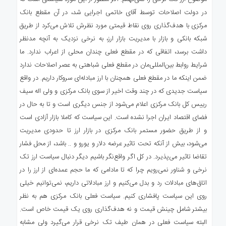
در دولت اصلاحات توسط آقای خاتمی اجرایی شد، در آن مقطع بانک
مرکزی با هدف‌گذاری روی نقاط قیمتی مورد نظرش تلاش می‌کرد از طریق
شبکه بانکی و بازار با مدیریت بازار ارز، به نرخی نزدیک به آنچه مدنظر
داشت برسد، اتفاقی که در مقطع فعلی چندان محلی از اعراب ندارد. ما
شرایط روابط بین‌المللی‌مان در مقطع فعلی شباهتی به عصر اصلاحات ندارد
ضمن اینکه ما در مقطع فعلی همچنان با ارز مبادله‌ای سروکار داریم. در واقع
سیاست جدیدی که در چند وقت اخیر از سوی بانک مرکزی و ولی اله سیف
رییس کل بانک مرکزی اعلام می‌شود از جنس دیگری است و تا به حال در
فضای اقتصاد ایران اجرا نشده است. این سیاست که کاملا بازار آزادی است
و از طریق حضور مستمر بانک مرکزی در بازار ارز تا حدودی مدیریت
می‌شود، بیش از آنکه تحت تاثیر عرضه دلار و یورو و .. باشد، از محل فشار
تقاضا تاثیر می‌پذیرد. در کل اگر واقع‌نگر باشیم دیگر دنبال سیاست ارز تک
نرخی و شناور نمی‌رویم چرا که تا مادامی که ما حجم عمده‌ای از ارز را در
اتاق‌های مبادلات رد و بدل می‌کنیم و ارز مبادلاتی داریم، نمی‌توانیم خیلی
روی این سیاست پافشاری کنیم. سیاست فعلی بانک مرکزی هم به نظر
بیشتر شامل چینش قیمت و نه هدف‌گذاری روی یک قیمت خاص است.
البته سیاست فعلی در همان طیف تک نرخی قرار می‌گیرد ولی مشابه