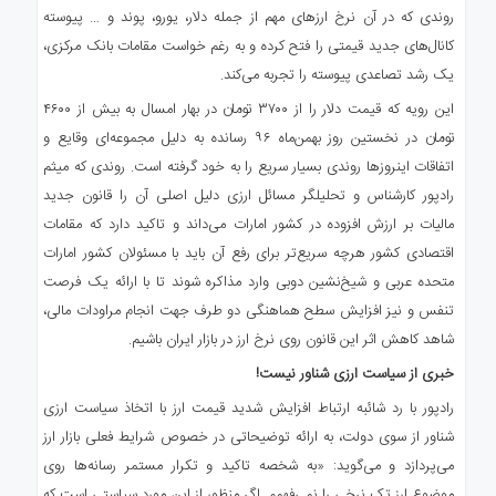
روندی که در آن نرخ ارزهای مهم از جمله دلار، یورو، پوند و … پیوسته
کانال‌های جدید قیمتی را فتح کرده و به رغم خواست مقامات بانک مرکزی،
یک رشد تصاعدی پیوسته را تجربه می‌کند.
این رویه که قیمت دلار را از ۳۷۰۰ تومان در بهار امسال به بیش از ۴۶۰۰
تومان در نخستین روز بهمن‌ماه ۹۶ رسانده به دلیل مجموعه‌ای وقایع و
اتفاقات اینروزها روندی بسیار سریع را به خود گرفته است. روندی که میثم
رادپور کارشناس و تحلیلگر مسائل ارزی دلیل اصلی آن را قانون جدید
مالیات بر ارزش افزوده در کشور امارات می‌داند و تاکید دارد که مقامات
اقتصادی کشور هرچه سریع‌تر برای رفع آن باید با مسئولان کشور امارات
متحده عربی و شیخ‌نشین دوبی وارد مذاکره شوند تا با ارائه یک فرصت
تنفس و نیز افزایش سطح هماهنگی دو طرف جهت انجام مراودات مالی،
شاهد کاهش اثر این قانون روی نرخ ارز در بازار ایران باشیم.
خبری از سیاست ارزی شناور نیست
!
رادپور با رد شائبه ارتباط افزایش شدید قیمت ارز با اتخاذ سیاست ارزی
شناور از سوی دولت، به ارائه توضیحاتی در خصوص شرایط فعلی بازار ارز
می‌پردازد و می‌گوید: «به شخصه تاکید و تکرار مستمر رسانه‌ها روی
موضوع ارز تک نرخی را نمی‌فهمم. اگر منظور از این مورد سیاستی است که