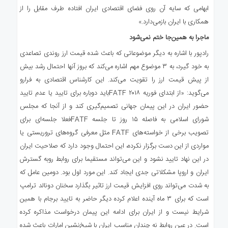
ابهامی که سایه آن روی فضای اقتصادی ایران افتاده طرف مقابل را از
همکاری با ایران بازمی‌دارد.»
ماجرا به همین‌جا ختم نمی‌شود
رادپور با اشاره به دیگر موضوعاتی که باعث شده قیمت ارز روندی تصاعدی
به خود گیرد، به ۳ موضوع مهم اشاره می‌کند که بروز آنها احتمال رشد بیش
از پیش قیمت ارز را تقویت می‌کند. این کارشناس اقتصادی به فرارو
می‌گوید: «از ابتدای فوریه ۲۰۱۸ FATFباید دوباره برای تایید یا عدم تایید
حضور ایران در این پیمان جهانی تصمیم‌گیری کند و از آنجا که مجلس
شورای اسلامی به فاصله ۱۵ روز تا جلسه FATFفعلا جلسه‌ای برای
تصویب برخی از خواسته‌های FATF مثل معرفی گروه‌های تروریستی یا
مواردی از این دست برگزار نکرده، این احتمال وجود دارد که صلاحیت ایران
در این نهاد تایید نشود و این می‌تواند مستقیما برای روابط روبه گسترش
ایران و اروپا مشکلاتی جدی ایجاد کند. این مورد اول بود. دومین عامل که
به شدت می‌تواند روی افزایش قیمت ارز تاثیر بگذارد سخنان دونالد ترامپ
است که برای ۳ ماه آینده اعلام کرده دیگر حاضر به تایید برجام با همین
شرایط نیست و از ایران برای ادامه این پیمان درخواست مذاکره کرده
است. در عین روابط نه چندان مناسب ایران با شیخ‌نشین امارات باعث شده