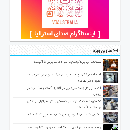
عناوین ویژه
هفته‌نامه مهاجرت/پاسخ به سوالات مهاجرتی ۵ آگوست
اعتصاب پزشکان چند بیمارستان بزرگ ملبورن در اعتراض به
حقوق و شرایط کاری
انتقاد از رفتار زننده خریداران در افتتاح آشفته پاندا مارت در
بریزبن
نخستین تلفات گسترده حیات‌وحش بر اثر آنفلوانزای پرندگان
در استرالیا تأیید شد
لندکروزر یک‌میلیون کیلومتری در ویکتوریا به حراج گذاشته شد
راهنمای جامع سرشماری ۲۰۲۶ استرالیا؛ زمان برگزاری، نحوه