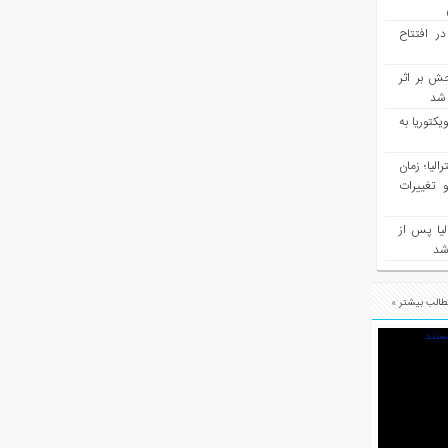
در افتتاح
ش بر اثر
د شد
یکتوریا به
مع سرشماری ۲۰۲۶ استرالیا؛ زمان
 تغییرات
یا پس از
 شد
الب بیشتر »