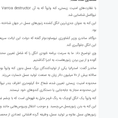
شناسایی شده است.
ی
با 
استرالیا
نیوکاسل شناسایی شد.
درباره
ما
این کنه به عنوان جدی‌ترین انگل کشنده زنبورهای عسل در جهان شناخته می
ارتباط
بود.
با
دوگالد ساندرز، وزیر کشاورزی نیوساوت‌ولز گفته که دولت این ایالت سریع
ما
این انگل جلوگیری کند.
وی توضیح داد: ما به سرعت برنامه نابودی انگل را که شامل تعیین مح
آلوده و از بین بردن زنبورهاست، به اجرا گذاشتیم.
ساندرز گفت: استرالیا یکی از تولیدکنندگان بزرگ عسل بدون کنه واروآ بود
سالانه بیش از ۷۰ میلیون دلار زیان به صنعت تولید عسل خسارت می‌زند.
محدوده امنیت زیستی تعیین شده، شعاع ۵۰ کی
این محدوده، مجاز به جابه‌جایی یا دستکاری کندوهای خود نیستند.
کنه واروآ یک انگل کوچک به رنگ قرمز مایل به قهوه‌ای است که با چشم
این کنه به بدن زنبورعسل می‌چسبد و موجب انتقال ویروس‌هایی مانند وی
زنبورهای عسل علاوه بر تولید عسل، وظیفه گرده افشانی تعدادی از محصو