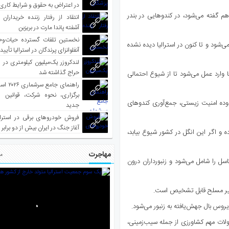
در اعتراض به حقوق و شرایط کاری
نظارت‌های امنیت زیستی، کنه واروآ که به آن Varroa destructor هم گفته می‌شود، در کندوهایی در بندر
انتقاد از رفتار زننده خریداران 
آشفته پاندا مارت در بریزبن
نخستین تلفات گسترده حیات‌وح
‌شود و تا کنون در استرالیا دیده نشده
آنفلوانزای پرندگان در استرالیا تأیی
لندکروزر یک‌میلیون کیلومتری در و
حراج گذاشته شد
ا وارد عمل می‌شود تا از شیوع احتمالی
راهنمای جا
برگزاری، نحوه شرکت، قوانین و
دوده امنیت زیستی، جمع‌آوری کندوهای
جدید
فروش خودروهای برقی در استرال
آغاز جنگ در ایران بیش از دو برابر
ه و اگر این انگل در کشور شیوع بیابد،
مهاجرت
مط
لومتری اطراف بندر نیوکاسل را شامل می‌شود و زنبورداران درون
 غیر مسلح قابل تشخیص است.
روس بال جهش‌یافته به زنبور می‌شود.
لات مهم کشاورزی از جمله سیب‌زمینی،