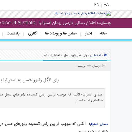
EN
FA
وبسایت اطلاع رسانی فارسی زبانان استرالیا | Voice Of Australia
منوی
اصلی
خانه
اخبار
جشن ها و رویداد ها
گالری
پادکست
خانه
بار
اجتماعی
»
» پای انگل زنبور عسل به استرالیا باز شد
جشن
ارسال
پرینت
ها
و
پای انگل زنبور عسل به استرالیا ب
رویداد
ها
صدای استرالیا- انگلی که موجب از بین رفتن گسترده زنبورهای عسل در سر
شناسایی شده است.
لری
پادکست
– انگلی که موجب از بین رفتن گسترده زنبورهای عسل در سر
صدای استرالیا
نستنی