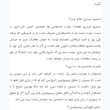
بگیرد.
خسرو حیدری دفاع چپ؟
خسرو حیدری هافبک راست استقلالی ها تخصص اصلی اش بازی در
سمت راست است.او با سانترهایش معروف است و در شرایطی که میلاد
زکی پور و امید نورافکن مصدوم بودند به عنوان هافبک چپ به میدان
رفتند.خسرو اتفاقا عملکرد خوبی هم داشت و اگر به هر دلیلی زکی پور یا
نورافکن به این بازی نرسند حیدری که تجربه بالایی هم دارد احتمالا باز هم
در پست هافبک چپ به میدان خواهد رفت.
شفر و نخستین برد در دربی؟
استقلال با هدایت شفر یک باخت در کارنامه اش دارد و این دومین بار
است که تیمش را مقابل پرسپولیس ارنج می کند.او که در بازی قبل فقط ۱۰
روز زمان داشت تا تیمش را آماده دربی کند اما حالا بهترین نتایج را با
استقلال گرفته و با آمادگی کامل مقابل پرسپولیس قرار می گیرد.اگر او موفق
به پیروزی در این بازی شود به نخستین برد خودش دست پیدا می کند.
جشن قهرمانی پرسپولیس؟