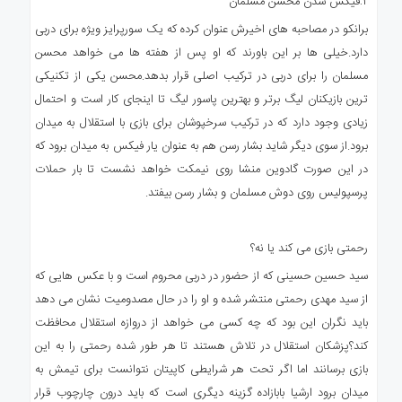
۲:فیکس شدن محسن مسلمان
برانکو در مصاحبه های اخیرش عنوان کرده که یک سورپرایز ویژه برای دربی
دارد.خیلی ها بر این باورند که او پس از هفته ها می خواهد محسن
مسلمان را برای دربی در ترکیب اصلی قرار بدهد.محسن یکی از تکنیکی
ترین بازیکنان لیگ برتر و بهترین پاسور لیگ تا اینجای کار است و احتمال
زیادی وجود دارد که در ترکیب سرخپوشان برای بازی با استقلال به میدان
برود.از سوی دیگر شاید بشار رسن هم به عنوان یار فیکس به میدان برود که
در این صورت گادوین منشا روی نیمکت خواهد نشست تا بار حملات
پرسپولیس روی دوش مسلمان و بشار رسن بیفتد.
رحمتی بازی می کند یا نه؟
سید حسین حسینی که از حضور در دربی محروم است و با عکس هایی که
از سید مهدی رحمتی منتشر شده و او را در حال مصدومیت نشان می دهد
باید نگران این بود که چه کسی می خواهد از دروازه استقلال محافظت
کند؟پزشکان استقلال در تلاش هستند تا هر طور شده رحمتی را به این
بازی برسانند اما اگر تحت هر شرایطی کاپیتان نتوانست برای تیمش به
میدان برود ارشیا بابازاده گزینه دیگری است که باید درون چارچوب قرار