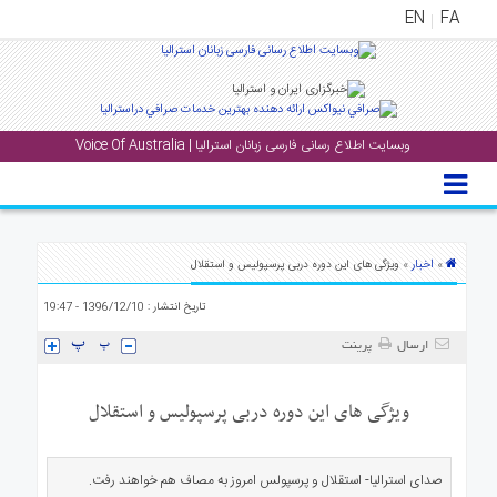
EN
FA
منوی
اصلی
وبسایت اطلاع رسانی فارسی زبانان استرالیا | Voice Of Australia
خانه
بار
جشن
ها
اخبار
»
» ویژگی های این دوره دربی پرسپولیس و استقلال
و
تاریخ انتشار : 1396/12/10 - 19:47
رویداد
ها
ارسال
پرینت
لری
ویژگی های این دوره دربی پرسپولیس و استقلال
پادکست
صدای استرالیا- استقلال و پرسپولس امروز به مصاف هم خواهند رفت.
نستنی