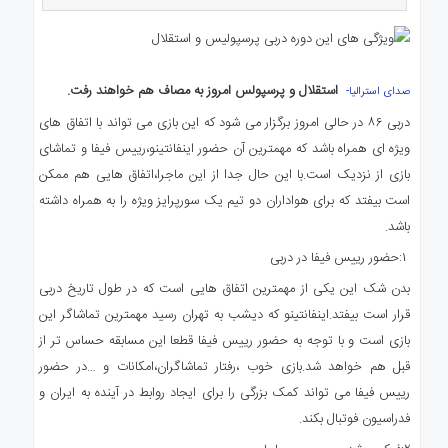
ی
استرالیا
درباره
ما
استقلال و پرسپولس امروز به مصاف هم خواهند رفت.
صدای استرالیا-
ارتباط
دربی ۸۶ در حالی امروز برگزار می شود که این بازی می تواند با اتفاق های
با
ویژه ای همراه باشد که مهمترین آن حضور اینفانتینو،رییس فیفا و تماشای
ما
بازی از نزدیک است.با این حال جدا از این ماجرا،اتفاق هایی هم ممکن
است بیفتد که برای هواداران دو تیم یک سورپرایز ویژه را به همراه داشته
باشد.
۱:حضور رییس فیفا در دربی
بدن شک این یکی از مهمترین اتفاق هایی است که در طول تاریخ دربی
قرار است بیفتد.اینفانتینو که دیشب به تهران رسید مهمترین تماشاگر این
بازی است و با توجه به حضور رییس فیفا قطعا این مسابقه حساس تر از
قبل هم خواهد شد.بازی خوب ،رفتار تماشاگران،امکانات و …در حضور
رییس فیفا می تواند کمک بزرگی را برای ایجاد روابط در آینده به ایران و
فدراسیون فوتبال بکند.