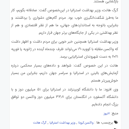
بازگشایی هستند.
گرگ هانت، وزیر بهداشت استرالیا در این‌خصوص گفت: صادقانه بگویم، کار
ما به‌طرز شگفت‌انگیزی خوب بود. مردم گام‌های دشواری را برداشتند و
بنابراین، باتوجه به استانداردهای جهانی، ما هم از نظر اقتصادی و هم از
نظر بهداشتی در یکی از جایگاه‌‌های برتر جهان قرار داریم.
وزیر بهداشت استرالیا همچنین خبر خوبی برای مردم داشت و اظهار داشت
که واکسن مقابله با کووید-۱۹ می‌تواند ظرف چندماه آینده در ژانویه یا فوریه
۲۰۲۱ به دست شهروندان استرالیایی برسد.
هانت در این ‌خصوص گفت: شواهد و داده‌های بسیار محکمی درباره
آزمایش‌های بالینی در استرالیا و سراسر جهان داریم، بنابراین من بسیار
خوش‌بین‌تر هستم.
وی افزود: ما با دانشگاه کویینزلند در استرالیا برای ۵۱ میلیون دوز و با
دانشگاه آکسفورد در انگلستان برای ۳۳٫۸ میلیون دوز واکسن دو توافق
بزرگ انجام داده‌ایم.
منبع:
۷نیوز
برچسب ها :
,
,
واکسن کرونا
وزیر بهداشت استرالیا
گرگ هانت