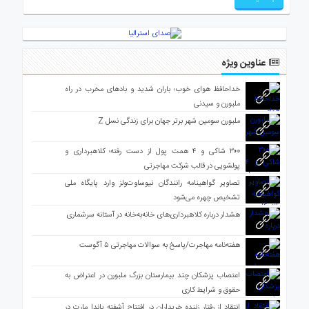
عناوین ویژه
خداحافظ هوای خوب؛ باران شدید و بادهای مخرب در راه
ملبورن و سیدنی
ملبورن سومین شهر برتر جهان برای زندگی نسل Z
۳۰۰ شاکی و ۴ همت پول از دست رفته؛ کلاهبرداری و
پولشویی در قالب شرکت مهاجرتی
تصاویر گواهینامه رانندگان نیوساوت‌ولز وارد پایگاه ملی
تشخیص چهره می‌شود
هشدار درباره کلاهبرداری‌های خانه‌به‌خانه در آستانه سرشماری
هفته‌نامه مهاجرت/پاسخ به سوالات مهاجرتی ۵ آگوست
اعتصاب پزشکان چند بیمارستان بزرگ ملبورن در اعتراض به
حقوق و شرایط کاری
انتقاد از رفتار زننده خریداران در افتتاح آشفته پاندا مارت در