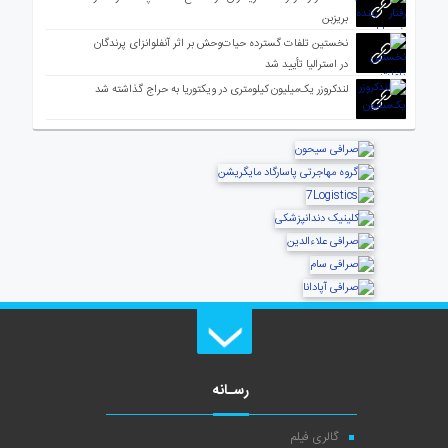
بریزبن
نخستین تلفات گسترده حیات‌وحش بر اثر آنفلوانزای پرندگان
در استرالیا تأیید شد
لندکروزر یک‌میلیون کیلومتری در ویکتوریا به حراج گذاشته شد
رسـانه
گالری فیلم