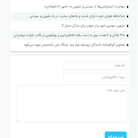
مهاجرت استرالیایی‌ها از سیدنی و ملبورن به «شهر ۲۰ دقیقه‌ای»
خداحافظ هوای خوب؛ باران شدید و بادهای مخرب در راه ملبورن و سیدنی
ملبورن سومین شهر برتر جهان برای زندگی نسل Z
۳۰۰ شاکی و ۴ همت پول از دست رفته؛ کلاهبرداری و پولشویی در قالب شرکت مهاجرتی
تصاویر گواهینامه رانندگان نیوساوت‌ولز وارد پایگاه ملی تشخیص چهره می‌شود
ارسال دیدگاه