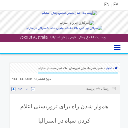
EN
FA
منوی
اصلی
وبسایت اطلاع رسانی فارسی زبانان استرالیا | Voice Of Australia
خانه
بار
جشن
ها
اخبار
»
» هموار شدن راه برای تروریستی اعلام کردن سپاه در استرالیا
و
تاریخ انتشار : 1404/08/15 - 7:14
رویداد
ها
ارسال
پرینت
لری
هموار شدن راه برای تروریستی اعلام
پادکست
کردن سپاه در استرالیا
نستنی