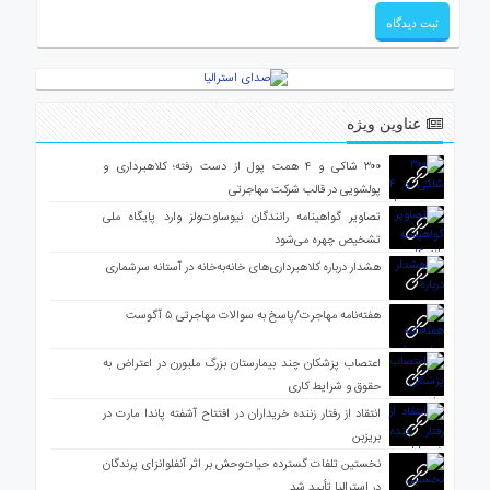
عناوین ویژه
۳۰۰ شاکی و ۴ همت پول از دست رفته؛ کلاهبرداری و
پولشویی در قالب شرکت مهاجرتی
تصاویر گواهینامه رانندگان نیوساوت‌ولز وارد پایگاه ملی
تشخیص چهره می‌شود
هشدار درباره کلاهبرداری‌های خانه‌به‌خانه در آستانه سرشماری
هفته‌نامه مهاجرت/پاسخ به سوالات مهاجرتی ۵ آگوست
اعتصاب پزشکان چند بیمارستان بزرگ ملبورن در اعتراض به
حقوق و شرایط کاری
انتقاد از رفتار زننده خریداران در افتتاح آشفته پاندا مارت در
بریزبن
نخستین تلفات گسترده حیات‌وحش بر اثر آنفلوانزای پرندگان
در استرالیا تأیید شد