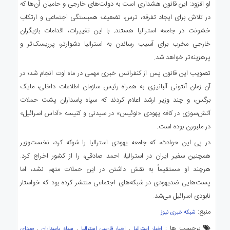
او افزود: این قانون هشداری است به دولت‌های خارجی و حامیان آن‌ها که
در تلاش برای ایجاد تفرقه، ترس، تضعیف همبستگی اجتماعی و ارتکاب
خشونت در جامعه استرالیا هستند. با این تغییرات، اقدامات بازیگران
خارجی مخرب برای آسیب رساندن به استرالیا دشوارتر، پرریسک‌تر و
پرهزینه‌تر خواهد شد.
تصویب این قانون پس از کنفرانس خبری مهمی در ماه اوت انجام شد؛ در
آن زمان آنتونی آلبانیزی به همراه رئیس سازمان اطلاعات داخلی، مایک
برگس، و چند وزیر ارشد اعلام کردند که سپاه پاسداران پشت حملات
آتش‌سوزی در کافه یهودی «لوئیس» در سیدنی و کنیسه «آداس اسرائیل»
در ملبورن بوده است.
در پی این حوادث، که جامعه یهودی استرالیا را شوکه کرد، نخست‌وزیر
همچنین سفیر ایران در استرالیا، احمد صادقی، را از کشور اخراج کرد.
هرچند او مستقیماً به نقش داشتن در این حملات متهم نشد، اما
پست‌هایی ضدیهودی در شبکه‌های اجتماعی منتشر کرده بود که خواستار
نابودی اسرائیل می‌شد.
منبع:‌
شبکه خبری نیوز
برچسب ها :
,
,
,
اخبار استرالیا
اخبار فارسی استرالیا
سپاه پاسداران
صدای