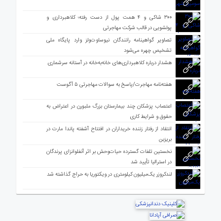
۳۰۰ شاکی و ۴ همت پول از دست رفته؛ کلاهبرداری و
پولشویی در قالب شرکت مهاجرتی
تصاویر گواهینامه رانندگان نیوساوت‌ولز وارد پایگاه ملی
تشخیص چهره می‌شود
هشدار درباره کلاهبرداری‌های خانه‌به‌خانه در آستانه سرشماری
هفته‌نامه مهاجرت/پاسخ به سوالات مهاجرتی ۵ آگوست
اعتصاب پزشکان چند بیمارستان بزرگ ملبورن در اعتراض به
حقوق و شرایط کاری
انتقاد از رفتار زننده خریداران در افتتاح آشفته پاندا مارت در
بریزبن
نخستین تلفات گسترده حیات‌وحش بر اثر آنفلوانزای پرندگان
در استرالیا تأیید شد
لندکروزر یک‌میلیون کیلومتری در ویکتوریا به حراج گذاشته شد