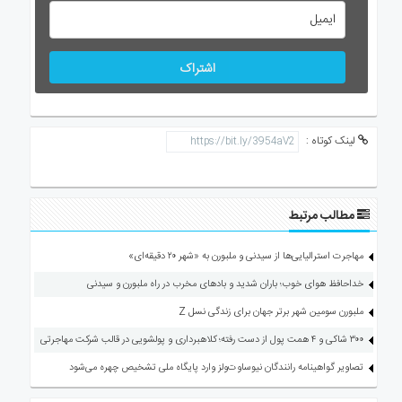
اشتراک
لینک کوتاه :
مطالب مرتبط
مهاجرت استرالیایی‌ها از سیدنی و ملبورن به «شهر ۲۰ دقیقه‌ای»
خداحافظ هوای خوب؛ باران شدید و بادهای مخرب در راه ملبورن و سیدنی
ملبورن سومین شهر برتر جهان برای زندگی نسل Z
۳۰۰ شاکی و ۴ همت پول از دست رفته؛ کلاهبرداری و پولشویی در قالب شرکت مهاجرتی
تصاویر گواهینامه رانندگان نیوساوت‌ولز وارد پایگاه ملی تشخیص چهره می‌شود