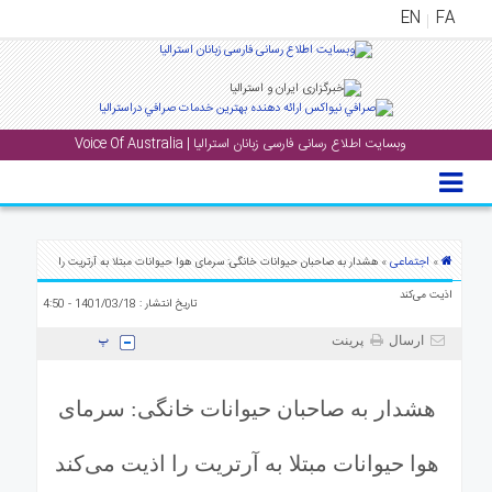
EN
FA
منوی
اصلی
وبسایت اطلاع رسانی فارسی زبانان استرالیا | Voice Of Australia
خانه
بار
جشن
ها
اجتماعی
»
» هشدار به صاحبان حیوانات خانگی: سرمای هوا حیوانات مبتلا به آرتریت را
و
اذیت می‌کند
تاریخ انتشار : 1401/03/18 - 4:50
رویداد
ها
ارسال
پرینت
لری
هشدار به صاحبان حیوانات خانگی: سرمای
پادکست
هوا حیوانات مبتلا به آرتریت را اذیت می‌کند
نستنی