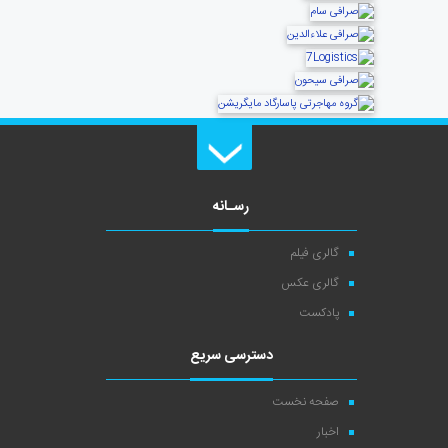
رسـانه
گالری فیلم
گالری عکس
پادکست
دسترسی سریع
صفحه نخست
اخبار