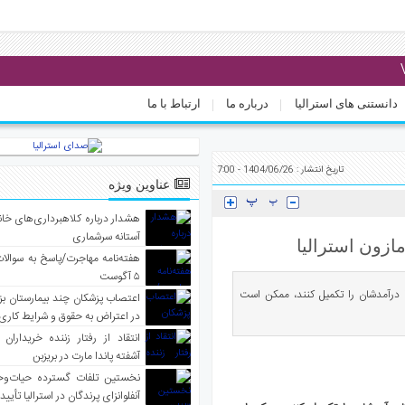
دانستنی های استرالیا
درباره ما
ارتباط با ما
تاریخ انتشار : 1404/06/26 - 7:00
عناوین ویژه
هشدار درباره کلاهبرداری‌های خانه‌
آستانه سرشماری
هفته‌نامه مهاجرت/پاسخ به سوالا
۵ آگوست
ا درآمدشان را تکمیل کنند، ممکن است
اعتصاب پزشکان چند بیمارستان بز
در اعتراض به حقوق و شرایط کاری
انتقاد از رفتار زننده خریداران 
آشفته پاندا مارت در بریزبن
نخستین تلفات گسترده حیات‌وح
آنفلوانزای پرندگان در استرالیا تأیی