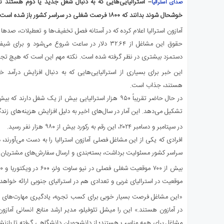
– استرالیایی‌هایی که به دنبال شغل جدید یا دوم هستند ت
صدای استرالیا
ی
خوشحال شوند بدانند که ۱۸۰۰ فرصت شغلی در سراسر کشور باز شده است.
استرالیا
درباره
آمازون استرالیا اعلام کرده که در آستانه فصل تخفیف‌ها و تعطیلات، صدها
ما
حقوق این مشاغل از ۳۲.۶۴ دلار در ساعت شروع می‌شود
ارتباط
دستمزد بیشتری در نظر گرفته شده است. نکته مهم این است که هیچ تجرب
با
این خبر برای بسیاری از استرالیایی‌هایی که به دنبال افزایش درآمد
ما
هستند، جذاب است.
در حال حاضر تقریباً ۹۵۰ هزار استرالیایی بیش از یک شغل
تشکیل می‌دهد. این آمار در سال‌های اخیر به دلیل افزایش هزینه‌های زن
در سپتامبر و دسامبر ۲۰۲۴، این رقم به رکورد بیش از ۹۸۰ هزار نفر رسید.
افرادی که یکی از این مشاغل فصلی آمازون استرالیا را به دست می‌آورند
سراسر کشور مسئولیت برداشت، بسته‌بندی و ارسال سفارش‌های مشتریان 
موقعیت در استرالیای غربی و تعدادی هم در استرالیای جنوبی ارائه خواهد
«این مشاغل فرصت بسیار خوبی برای کسب تجربه، یادگیری مهارت‌ها
در آمازون هستند.» این را میشل تئوفیلو، مدیر ارشد منابع انسانی آمازون ا
مشاغل برای همه مناسب هستند؛ از دانشجویان دانشگاهی گرفته تا بازنش