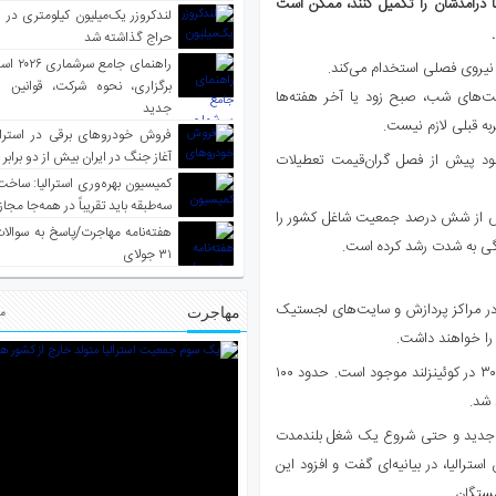
ا درآمدشان را تکمیل کنند، ممکن است
لندکروزر یک‌میلیون کیلومتری در و
حراج گذاشته شد
راهنمای جا
 نیروی فصلی استخدام می‌کند.
برگزاری، نحوه شرکت، قوانین و
 و برای شیفت‌های شب، صبح زود یا آخر هفته‌ها
جدید
ه قبلی لازم نیست.
فروش خودروهای برقی در استرال
آغاز جنگ در ایران بیش از دو برابر
 خود پیش از فصل گران‌قیمت تعطیلات
کمیسیون بهره‌وری استرالیا: ساخت
سه‌طبقه باید تقریباً در همه‌جا مجاز
 دارند که بیش از شش درصد جمعیت شاغل کشور را
هفته‌نامه مهاجرت/پاسخ به سوالا
دگی به شدت رشد کرده است.
۳۱ جولای
، در مراکز پردازش و سایت‌های لجستیک
مهاجرت
مط
را خواهند داشت.
بیش از ۷۰۰ موقعیت شغلی فصلی در نیو ساوت ولز، ۶۰۰ در ویکتوریا و ۳۰۰ در کوئینزلند موجود است. حدود ۱۰۰
 شد.
ی جدید و حتی شروع یک شغل بلندمدت
سترالیا، در بیانیه‌ای گفت و افزود این
ستگان.