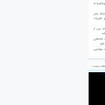
یکتوریا به
مع سرشماری ۲۰۲۶ استرالیا؛ زمان
 تغییرات
یا پس از
 شد
 خانه‌های
 شود
ت مهاجرتی
الب بیشتر »