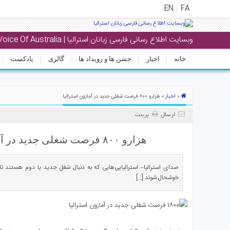
EN
FA
وبسایت اطلاع رسانی فارسی زبانان استرالیا | Voice Of Australia
منوی
اصلی
خانه
اخبار
جشن ها و رویداد ها
گالری
پادکست
خانه
بار
اخبار
»
» هزارو ۸۰۰ فرصت شغلی جدید در آمازون استرالیا
جشن
ارسال
پرینت
ها
و
هزارو ۸۰۰ فرصت شغلی جدید در آمازون استرالیا
رویداد
ها
صدای استرالیا– استرالیایی‌هایی که به دنبال شغل جدید یا دوم هستند ت
خوشحال شوند […]
لری
پادکست
نستنی