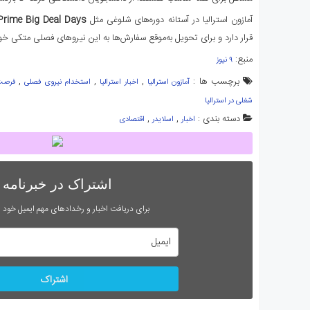
آمازون استرالیا در آستانه دوره‌های شلوغی مثل
Prime Big Deal Days
قرار دارد و برای تحویل به‌موقع سفارش‌ها به این نیروهای فصلی متکی خو
منبع:
۹ نیوز
برچسب ها :
,
,
,
آمازون استرالیا
اخبار استرالیا
استخدام نیروی فصلی
فرصت 
شغلی در استرالیا
دسته بندی :
,
,
اخبار
اسلایدر
اقتصادی
اشتراک در خبرنامه
برای دریافت اخبار و رخدادهای مهم ایمیل خود را
اشتراک