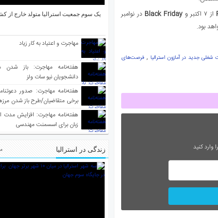
از ۷ اکتبر و
Black Friday
در نوامبر
یک سوم جمعیت استرالیا متولد خارج از کش
اهد بود.
مهاجرت و اعتیاد به کار زیاد
,
شغلی جدید در آمازون استرالیا
فرصت‌های
هفته‌نامه مهاجرت: باز شدن م
دانشجویان نیو سات ولز
برخی متقاضیان/طرح باز شدن مرزها 
واکسینه شده
هفته‌نامه مهاجرت: افزایش مدت ا
زبان برای اسسمنت مهندسی
 وارد کنید
زندگی در استرالیا
مط