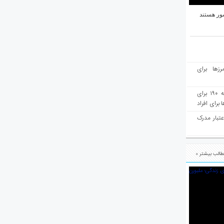
ور هستند
رزها برای
هفته‌نامه مهاجرت: صدور دعوتنامه ۱۹۰ برای
برای افراد
عتبار مدرک
الب بیشتر »