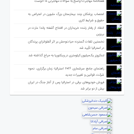
هفته‌نامه مهاجرت/پاسخ به سوالات مهاجرتی ۵ آگوست
اعتصاب پزشکان چند بیمارستان بزرگ ملبورن در اعتراض به
حقوق و شرایط کاری
انتقاد از رفتار زننده خریداران در افتتاح آشفته پاندا مارت در
بریزبن
نخستین تلفات گسترده حیات‌وحش بر اثر آنفلوانزای پرندگان
در استرالیا تأیید شد
لندکروزر یک‌میلیون کیلومتری در ویکتوریا به حراج گذاشته شد
راهنمای جامع سرشماری ۲۰۲۶ استرالیا؛ زمان برگزاری، نحوه
شرکت، قوانین و تغییرات جدید
فروش خودروهای برقی در استرالیا پس از آغاز جنگ در ایران
بیش از دو برابر شد