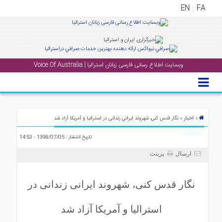
EN
FA
منوی
اصلی
وبسایت اطلاع رسانی فارسی زبانان استرالیا | Voice Of Australia
خانه
بار
جشن
ها
اخبار
»
» نگار قدس کنی، شهروند ایرانی زندانی در استرالیا و آمریکا آزاد شد
و
تاریخ انتشار : 1398/07/05 - 14:53
رویداد
ها
ارسال
پرینت
لری
نگار قدس کنی، شهروند ایرانی زندانی در
پادکست
استرالیا و آمریکا آزاد شد
نستنی