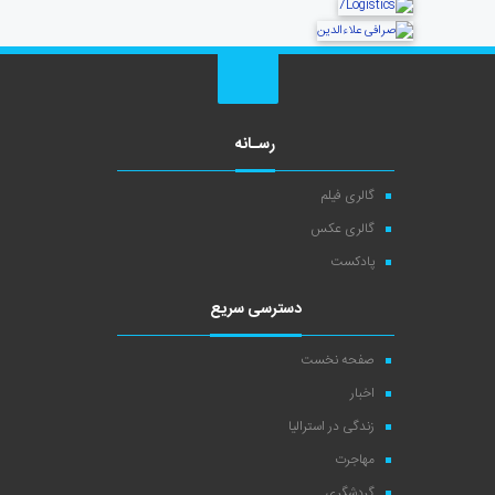
رسـانه
گالری فیلم
گالری عکس
پادکست
دسترسی سریع
صفحه نخست
اخبار
زندگی در استرالیا
مهاجرت
گردشگری