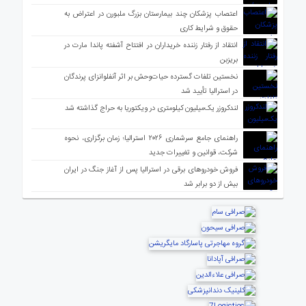
اعتصاب پزشکان چند بیمارستان بزرگ ملبورن در اعتراض به
حقوق و شرایط کاری
انتقاد از رفتار زننده خریداران در افتتاح آشفته پاندا مارت در
بریزبن
نخستین تلفات گسترده حیات‌وحش بر اثر آنفلوانزای پرندگان
در استرالیا تأیید شد
لندکروزر یک‌میلیون کیلومتری در ویکتوریا به حراج گذاشته شد
راهنمای جامع سرشماری ۲۰۲۶ استرالیا؛ زمان برگزاری، نحوه
شرکت، قوانین و تغییرات جدید
فروش خودروهای برقی در استرالیا پس از آغاز جنگ در ایران
بیش از دو برابر شد