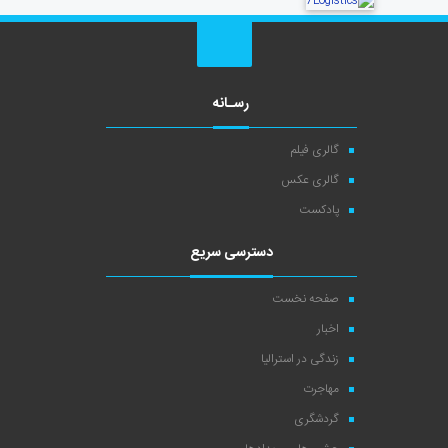
رسـانه
گالری فیلم
گالری عکس
پادکست
دسترسی سریع
صفحه نخست
اخبار
زندگی در استرالیا
مهاجرت
گردشگری