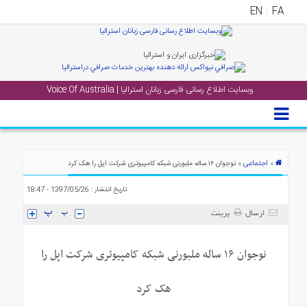
EN
FA
منوی
اصلی
وبسایت اطلاع رسانی فارسی زبانان استرالیا | Voice Of Australia
خانه
بار
جشن
ها
اجتماعی
»
» نوجوان ۱۶ ساله ملبورنی شبکه کامپیوتری شرکت اپل را هک کرد
و
تاریخ انتشار : 1397/05/26 - 18:47
رویداد
ها
ارسال
پرینت
لری
نوجوان ۱۶ ساله ملبورنی شبکه کامپیوتری شرکت اپل را
پادکست
هک کرد
نستنی