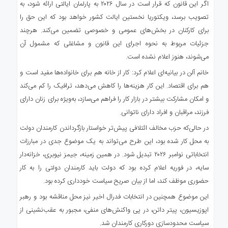
اگر این قانون که قرار است در سال ۲۰۲۶ به پارلمان ایالتی ارائه شود، به
تصویب برسد، ویکتوریا نخستین ایالت کشور خواهد بود که این حق را
برای کارکنان در بخش‌های عمومی و خصوصی تضمین می‌کند. هرچند
جزئیات مربوط به نحوه اجرای این قانون و مشاغلی که مشمول آن
می‌شوند، هنوز اعلام نشده است.
خانم آلن در بیانیه‌ای اعلام کرد: کار از خانه هم برای خانواده‌ها مفید است و
هم برای اقتصاد. این کار هزینه‌ها را کاهش می‌دهد، ترافیک را کم می‌کند
و امکان مشارکت بیشتر در بازار کار را فراهم می‌سازد، به‌ویژه برای زنان دارای
فرزند، مراقبان و افراد دارای ناتوانی.
در حالی‌که حزب مخالف ائتلافی پیش‌تر خواستار بازگرداندن کارمندان دولت
به محل کار شده بود، این طرح می‌تواند به یک موضوع جدی در مبارزات
انتخاباتی نوامبر ۲۰۲۶ تبدیل شود. در همین زمینه، جیمز نیوبری، خزانه‌دار
سایه، در فوریه اعلام کرده بود که دولت باید کارمندان دولتی را به کار
حضوری موظف کند، اما از بیان صریح سیاست خودداری کرده بود.
این موضوع همچنین در انتخابات فدرال اخیر نیز محل مناقشه بود و رهبر
اپوزیسیون، پیتر داتن، در پی واکنش‌های منفی، مجبور به عقب‌نشینی از
سیاست محدودسازی دورکاری کارمندان شد.