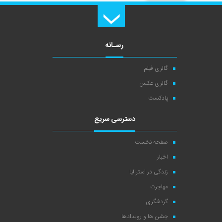
رسـانه
گالری فیلم
گالری عکس
پادکست
دسترسی سریع
صفحه نخست
اخبار
زندگی در استرالیا
مهاجرت
گردشگری
جشن ها و رویدادها