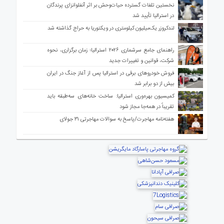
نخستین تلفات گسترده حیات‌وحش بر اثر آنفلوانزای پرندگان
در استرالیا تأیید شد
لندکروزر یک‌میلیون کیلومتری در ویکتوریا به حراج گذاشته شد
راهنمای جامع سرشماری ۲۰۲۶ استرالیا؛ زمان برگزاری، نحوه
شرکت، قوانین و تغییرات جدید
فروش خودروهای برقی در استرالیا پس از آغاز جنگ در ایران
بیش از دو برابر شد
کمیسیون بهره‌وری استرالیا: ساخت خانه‌های سه‌طبقه باید
تقریباً در همه‌جا مجاز شود
هفته‌نامه مهاجرت/پاسخ به سوالات مهاجرتی ۳۱ جولای