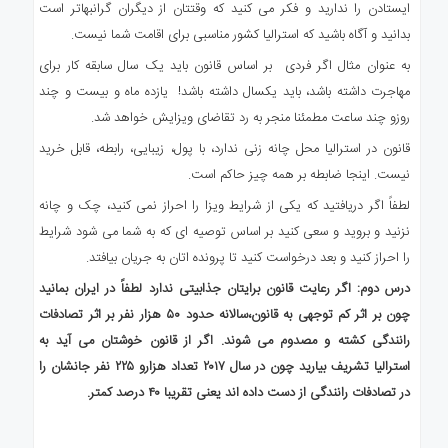
ایستادن را ندارید و فکر می کنید که وقتتان از دیگران گرانبهاتر است
بدانید و آگاه باشید که استرالیا کشور مناسبی برای اقامت شما نیست.
به عنوان مثال اگر فردی بر اساس قانون باید یک سال سابقه کار برای
مهاجرت داشته باشد، باید یکسال داشته باشد! یازده ماه و بیست و چند
روزو چند ساعت مطمئنا منجر به رد تقاضای ویزایش خواهد شد.
قانون در استرالیا محل چانه زنی ندارد، با پول، زیبایی، رابطه، قابل خرید
نیست. اینجا ضابطه بر همه چیز حاکم است.
لطفاً اگر دریافتید که یکی از شرایط ویزا را احراز نمی کنید، چک و چانه
نزنید و بروید و سعی کنید بر اساس توصیه ای که به شما می شود شرایط
را احراز کنید و بعد درخواست کنید تا پرونده اتان به جریان بیافتد.
درس دوم: اگر رعایت قانون برایتان جذابیتی ندارد لطفاً در ایران بمانید
چون بر اثر کم توجهی به قانون،سالانه حدود ۵۰ هزار نفر بر اثر تصادفات
رانندگی کشته و مصدوم می شوند. اگر از قانون خوشتان می آید به
استرالیا تشریف بیارید چون در سال ۲۰۱۷ تعداد هزارو ۲۲۵ نفر جانشان را
در تصادفات رانندگی از دست داده اند یعنی تقریبا ۴۰ درصد کمتر.