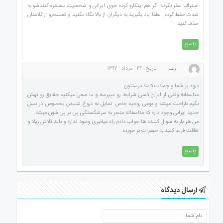
استرالیا سفر نکرده اگر هم اینکارو کرده خوی ایرانی و شخصیت مسخره کنندشو به
شدت حفظ کرده…لطفا یاد بگیرید به دیگران از بالا نگاه نکنید و تمسخرو از کلامتان
حذف کنید
پاسخ
رضا
تاریخ : ۲۴ - مرداد - ۱۳۹۷
درود بر شما و جملات کاملا درستتون
متاسفانه وقتی از ایران کسی شرایط رو میپرسه و ما سعی میکنیم حقایق رو بهش
بگیم ناراحت میشه و نوعی روحیه خاص تمایل به دروغ شنیدن بخصوص در نسل
جدید ایرانی وجود داره که متاسفاته منجر به سرشکستگی پی در پی شون میشه.
من هر بار به سوال کننده ها جواب دادم راه میانبری وجود نداره و باید تلاش زیاد و
طاقت فرسا کنید به حضرات بر خورده.
پاسخ
ارسال دیدگاه