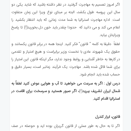
اگر امروز تصمیم به مهاجرت گرفتید در نظر داشته باشید که شاید یکی دو
سال این پروسه طول بکشد، البته بر مبنای نوع ویزا این زمان متفاوت
است. اداره مهاجرت استرالیا به شما مدت زمانی که باید انتظار بکشید را
اعلام می کند و می دانید که حدودا چقدر باید خون دل بخورید(!) تا پاسخ
ویزایتان بیاید.
لطفاً دقیقا به کلمه ” قانون” فکر کنید. اینجا همه در برابر قانون یکسانند و
حقوق یک شهروند عادی با نخست وزیر برابراست و هیچ امتیاز و تقدمی
در کارها به خاطر آشنایی و روابط وجود ندارد، مگر اینکه قانون این امتیاز را
برای شما قائل شده باشد. مهاجرت یک فرآیند زمانبر است، بسیار دقیق و
حساب شده باید انجام شود.
درس اول : اگر به سرعت می خواهید تا آب و هوایی عوض کنید لطفاً به
شمال ایران تشریف ببرید
(!)
، اگر صبور هستید و سرسخت برای اقامت در
استرالیا اقدام کنید
.
قانون، ابزار کنترل
اگر تا به حال به طور عملی از قانون گریزان بوده اید و حوصله در صف