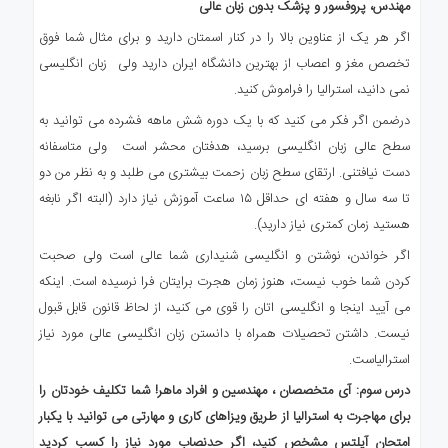
مهندس، پروفسور و پزشک ب
دون
زبان عالی
اگر هر یک از عناوین بالا را در کنار اسمتان دارید و برای مثال شما فوق
تخصص مغز و اعصاب از بهترین دانشگاه ایران دارید ولی زبان انگلیسی
نمی دانید، استرالیا را فراموش کنید.
درضمن اگر فکر می کنید که با یک دوره شش ماهه فشرده می توانید به
سطح عالی زبان انگلیسی برسید، هدفتان محشر است ولی متاسفانه
دست نیافتنی. ارتقای سطح زبان زحمت بیشتری می طلبد و به نظر من دو
تا سه سال و هفته ای حداقل ۱۵ ساعت آموزش نیاز دارد (البته اگر نابغه
هستید زمان کمتری نیاز دارید).
اگر خواندن، نوشتن و انگلیسی شنیداری شما عالی است ولی صحبت
کردن شما خوب نیست، هنوز زمان هجرت برایتان فرا نرسیده است. اینکه
می آیید اینجا و انگلیسی اتان را قوی می کنید، از لحاظ قانون قابل قبول
نیست. داشتن تحصیلات همراه با دانستن زبان انگلیسی عالی مورد نیاز
استرالیاست.
درس سوم: آی متخصصان ، مهندسین و افراد ماهر! شما تکلیف خودتان را
برای مهاجرت به استرالیا از طریق ویزاهای کاری و مهارتی می توانید با یکبار
امتحان آیلتس مشخص کنید، اگر حدنصاب مورد نیاز را کسب کردید