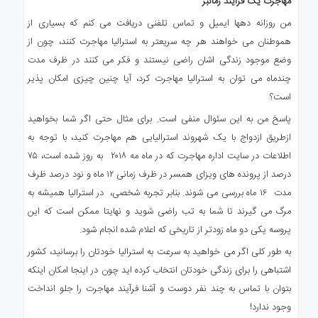
مهاجرت یک فرآیند زمانبر
من روزانه دهها ایمیل و تماس تلفنی دریافت می کنم که بسیاری از
هموطنان می خواهند هر چه سریعتر به استرالیا مهاجرت کنند، چون از
وضع موجود زندگی اشان راضی نیستند و فکر می کنند در ظرف مدت
چندماه می توان به استرالیا مهاجرت کرد، آیا چنین چیزی امکان پذیر
است؟
پاسخ من به این سئوال منفی است. برای مثال حتی اگر شما بخواهید
ازطریق ازدواج با یک شهروند استرالیایی هم مهاجرت کنید، با توجه به
اطلاعات در سایت اداره مهاجرت که در ماه مه ۲۰۱۸ به روز شده است، ۷۵
درصد از پرونده های ویزای همسر در ظرف زمانی ۱۲ ماه و نود درصد ظرف
مدت ۱۶ ماه بررسی می شوند. بنابر تجربه شخصی، در استرالیا همیشه به
مرگ می گیرند تا شما به تب راضی شوید و نهایتا ممکن است که این
پروسه یکی دو ماه زودتر از تاریخی که اعلام شده انجام شود.
به طور کلی اگر می خواهید به سرعت به استرالیا خودتان را برسانید، کشور
اشتباهی را برای زندگی خودتان انتخاب کرده اید چون در اینجا امکان اینکه
بتوان با تماس به چند نفر دوست و آشنا فرآیند مهاجرت را جلو انداخت
وجود ندارد!