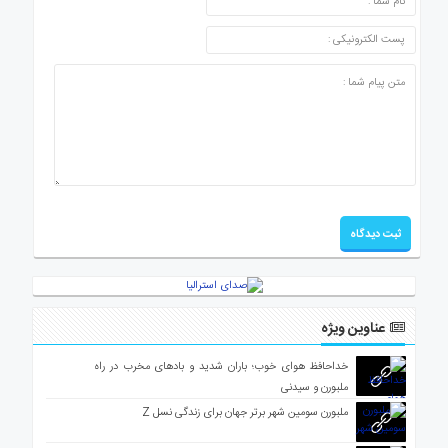
عناوین ویژه
خداحافظ هوای خوب؛ باران شدید و بادهای مخرب در راه
ملبورن و سیدنی
ملبورن سومین شهر برتر جهان برای زندگی نسل Z