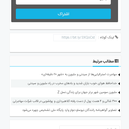
اشتراک
لینک کوتاه :
مطالب مرتبط
مهاجرت استرالیایی‌ها از سیدنی و ملبورن به «شهر ۲۰ دقیقه‌ای»
خداحافظ هوای خوب؛ باران شدید و بادهای مخرب در راه ملبورن و سیدنی
ملبورن سومین شهر برتر جهان برای زندگی نسل Z
۳۰۰ شاکی و ۴ همت پول از دست رفته؛ کلاهبرداری و پولشویی در قالب شرکت مهاجرتی
تصاویر گواهینامه رانندگان نیوساوت‌ولز وارد پایگاه ملی تشخیص چهره می‌شود
ارسال دیدگاه