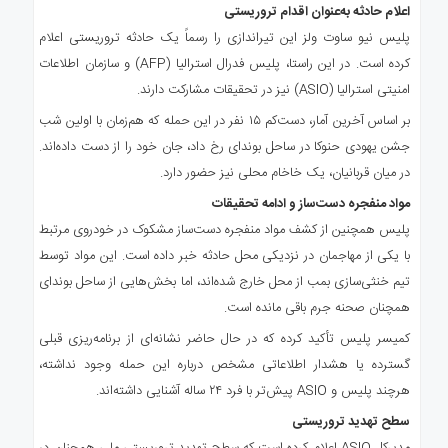
اعلام حادثه به‌عنوان اقدام تروریستی
پلیس نیو ساوت ولز این تیراندازی را رسماً یک حادثه تروریستی اعلام
کرده است. در این راستا، پلیس فدرال استرالیا (AFP) و سازمان اطلاعات
امنیتی استرالیا (ASIO) نیز در تحقیقات مشارکت دارند.
بر اساس آخرین آمار، دست‌کم ۱۵ نفر در این حمله که هم‌زمان با اولین شب
جشن یهودی حنوکا در ساحل بوندای رخ داد، جان خود را از دست داده‌اند.
در میان قربانیان، یک خاخام محلی نیز حضور دارد.
مواد منفجره دست‌ساز و ادامه تحقیقات
پلیس همچنین از کشف مواد منفجره دست‌ساز مشکوک در خودروی مرتبط
با یکی از مهاجمان در نزدیکی محل حادثه خبر داده است. این مواد توسط
تیم خنثی‌سازی بمب از محل خارج شده‌اند، اما بخش‌هایی از ساحل بوندای
همچنان صحنه جرم باقی مانده است.
کمیسر پلیس تأکید کرده که در حال حاضر نشانه‌ای از برنامه‌ریزی قبلی
گسترده یا هشدار اطلاعاتی مشخص درباره این حمله وجود نداشته،
هرچند پلیس و ASIO پیش‌تر با فرد ۲۴ ساله آشنایی داشته‌اند.
سطح تهدید تروریستی
مدیرکل ASIO اعلام کرده است که سطح تهدید تروریستی ملی همچنان در