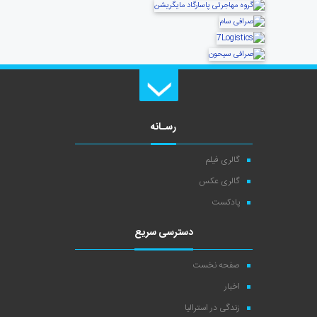
رسـانه
گالری فیلم
گالری عکس
پادکست
دسترسی سریع
صفحه نخست
اخبار
زندگی در استرالیا