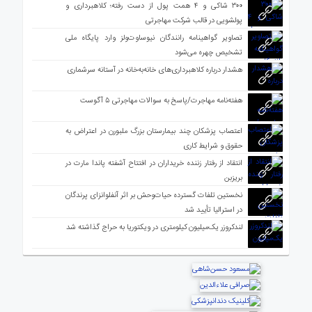
۳۰۰ شاکی و ۴ همت پول از دست رفته؛ کلاهبرداری و
پولشویی در قالب شرکت مهاجرتی
تصاویر گواهینامه رانندگان نیوساوت‌ولز وارد پایگاه ملی
تشخیص چهره می‌شود
هشدار درباره کلاهبرداری‌های خانه‌به‌خانه در آستانه سرشماری
هفته‌نامه مهاجرت/پاسخ به سوالات مهاجرتی ۵ آگوست
اعتصاب پزشکان چند بیمارستان بزرگ ملبورن در اعتراض به
حقوق و شرایط کاری
انتقاد از رفتار زننده خریداران در افتتاح آشفته پاندا مارت در
بریزبن
نخستین تلفات گسترده حیات‌وحش بر اثر آنفلوانزای پرندگان
در استرالیا تأیید شد
لندکروزر یک‌میلیون کیلومتری در ویکتوریا به حراج گذاشته شد