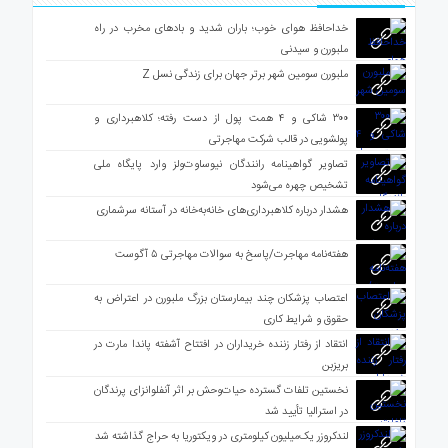
خداحافظ هوای خوب؛ باران شدید و بادهای مخرب در راه
ملبورن و سیدنی
ملبورن سومین شهر برتر جهان برای زندگی نسل Z
۳۰۰ شاکی و ۴ همت پول از دست رفته؛ کلاهبرداری و
پولشویی در قالب شرکت مهاجرتی
تصاویر گواهینامه رانندگان نیوساوت‌ولز وارد پایگاه ملی
تشخیص چهره می‌شود
هشدار درباره کلاهبرداری‌های خانه‌به‌خانه در آستانه سرشماری
هفته‌نامه مهاجرت/پاسخ به سوالات مهاجرتی ۵ آگوست
اعتصاب پزشکان چند بیمارستان بزرگ ملبورن در اعتراض به
حقوق و شرایط کاری
انتقاد از رفتار زننده خریداران در افتتاح آشفته پاندا مارت در
بریزبن
نخستین تلفات گسترده حیات‌وحش بر اثر آنفلوانزای پرندگان
در استرالیا تأیید شد
لندکروزر یک‌میلیون کیلومتری در ویکتوریا به حراج گذاشته شد