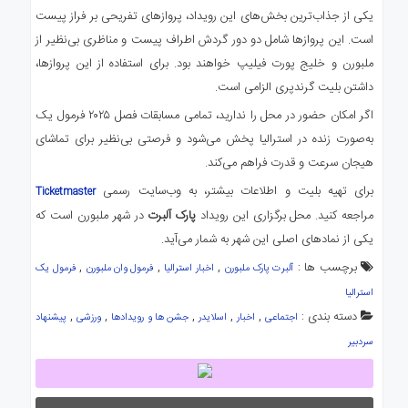
یکی از جذاب‌ترین بخش‌های این رویداد، پروازهای تفریحی بر فراز پیست
است. این پروازها شامل دو دور گردش اطراف پیست و مناظری بی‌نظیر از
ملبورن و خلیج پورت فیلیپ خواهند بود. برای استفاده از این پروازها،
داشتن بلیت گرندپری الزامی است.
اگر امکان حضور در محل را ندارید، تمامی مسابقات فصل ۲۰۲۵ فرمول یک
به‌صورت زنده در استرالیا پخش می‌شود و فرصتی بی‌نظیر برای تماشای
هیجان سرعت و قدرت فراهم می‌کند.
برای تهیه بلیت و اطلاعات بیشتر، به وب‌سایت رسمی
Ticketmaster
مراجعه کنید. محل برگزاری این رویداد
پارک آلبرت
در شهر ملبورن است که
یکی از نمادهای اصلی این شهر به شمار می‌آید.
برچسب ها :
,
,
,
آلبرت پارک ملبورن
اخبار استرالیا
فرمول وان ملبورن
فرمول یک
استرالیا
دسته بندی :
,
,
,
,
,
اجتماعی
اخبار
اسلایدر
جشن ها و رویدادها
ورزشی
پیشنهاد
سردبیر