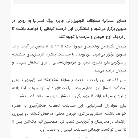
ی
استرالیا
درباره
صدای استرالیا- مسابقات اتومبیل‌رانی جایزه بزرگ استرالیا به زودی در
ما
ملبورن برگزار می‌شود و تماشگران این فرصت کم‌نظیر را خواهند داشت تا
ارتباط
از نزدیک اوج هیجان و سرعت را تجربه کنند.
با
هیجان‌انگیزترین رقابت‌های فرمول یک از ۱۳ تا ۱۶ مارس در آلبرت پارک
ما
ملبورن برگزار می‌شود. این رویداد با مسابقات پرشور، اتومبیل‌های پیشرفته
و سرگرمی‌های متنوع، تجربه‌ای فراموش‌نشدنی را برای عاشقان سرعت و
هیجان فراهم می‌کند.
سال گذشته، این رقابت با حضور بی‌سابقه ۴۵۲,۰۵۵ نفر رکوردی تاریخی
ثبت کرد. امسال نیز انتظار می‌رود با رقابت‌های داغ، اتومبیل‌های ارتقایافته
و نبرد بر سر امتیازات کلیدی، یکی از تماشایی‌ترین مسابقات فصل باشد.
برای هواداران استرالیایی، این مسابقات لحظات افتخارآمیزی به همراه
خواهد داشت. اسکار پیاس‌تری، قهرمان محلی، در فصل گذشته دو پیروزی
ارزشمند در مجارستان و آذربایجان کسب کرد. همچنین تیم مک‌لارن پس از
۲۵ سال توانست قهرمانی مسابقات تیمی را به دست آورد.