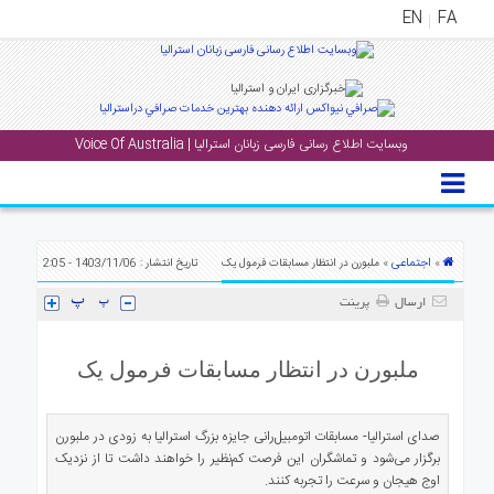
EN
FA
منوی
اصلی
وبسایت اطلاع رسانی فارسی زبانان استرالیا | Voice Of Australia
خانه
بار
جشن
ها
اجتماعی
»
» ملبورن در انتظار مسابقات فرمول یک
تاریخ انتشار : 1403/11/06 - 2:05
و
ارسال
پرینت
رویداد
ها
ملبورن در انتظار مسابقات فرمول یک
لری
پادکست
صدای استرالیا- مسابقات اتومبیل‌رانی جایزه بزرگ استرالیا به زودی در ملبورن
برگزار می‌شود و تماشگران این فرصت کم‌نظیر را خواهند داشت تا از نزدیک
نستنی
اوج هیجان و سرعت را تجربه کنند.