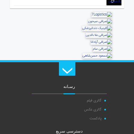
رسـانه
گالری فیلم
گالری عکس
پادکست
دسترسی سریع