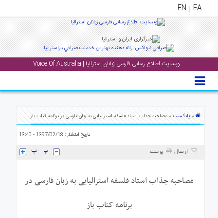
EN
FA
منوی
اصلی
وبسایت اطلاع رسانی فارسی زبانان استرالیا | Voice Of Australia
خانه
بار
جشن
ها
پادکست
»
» مصاحبه جذاب استاد فلسفه استرالیایی به زبان فارسی در برنامه کتاب باز
و
تاریخ انتشار : 1397/02/18 - 13:40
رویداد
ها
ارسال
پرینت
لری
مصاحبه جذاب استاد فلسفه استرالیایی به زبان فارسی در
پادکست
برنامه کتاب باز
نستنی