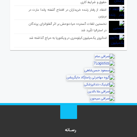
حقوق و شرایط کاری
انتقاد از رفتار زننده خریداران در افتتاح آشفته پاندا مارت در
بریزبن
نخستین تلفات گسترده حیات‌وحش بر اثر آنفلوانزای پرندگان
در استرالیا تأیید شد
لندکروزر یک‌میلیون کیلومتری در ویکتوریا به حراج گذاشته شد
رسـانه