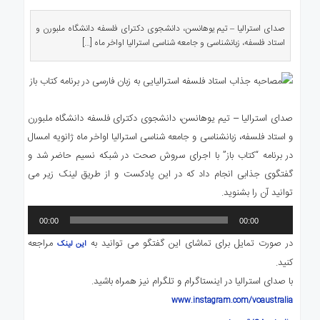
ی
استرالیا
صدای استرالیا – تیم یوهانسن، دانشجوی دکترای فلسفه دانشگاه ملبورن و
استاد فلسفه، زبانشناسی و جامعه شناسی استرالیا اواخر ماه […]
درباره
ما
ارتباط
با
ما
صدای استرالیا – تیم یوهانسن، دانشجوی دکترای فلسفه دانشگاه ملبورن
و استاد فلسفه، زبانشناسی و جامعه شناسی استرالیا اواخر ماه ژانویه امسال
در برنامه “کتاب باز” با اجرای سروش صحت در شبکه نسیم حاضر شد و
گفتگوی جذابی انجام داد که در این پادکست و از طریق لینک زیر می
توانید آن را بشنوید.
پخش‌کننده
00:00
00:00
صوت
در صورت تمایل برای تماشای این گفتگو می توانید به
مراجعه
این لینک
کنید.
با صدای استرالیا در اینستاگرام و تلگرام نیز همراه باشید.
www.instagram.com/voaustralia