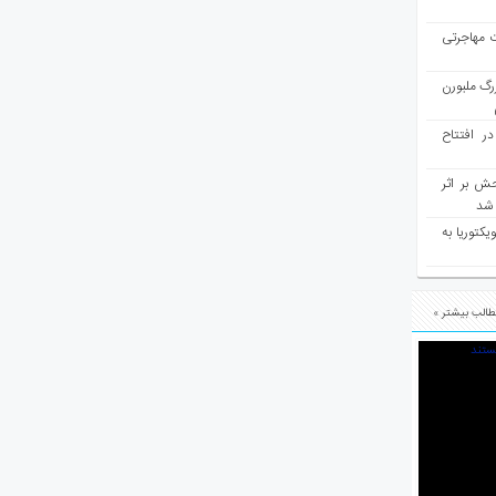
ت مهاجرتی
رگ ملبورن
در افتتاح
ش بر اثر
د شد
یکتوریا به
الب بیشتر »