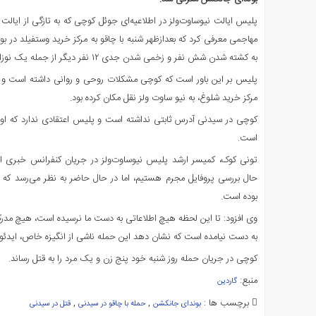
ای
پلیس ایالت نیوساوت‌ولز در اطلاعیه‌ای جوئل کوچی که به تازگی از ایالت کو
استرالیا
مهاجمی معرفی کرد که بعدازظهر شنبه با چاقو به مرکز خرید وستفیلد در 
درباره
به کشته شدن شش نفر و زخمی شدن جدی ۱۲ نفر دیگر از جمله یک نوزاد شد.
ما
ارتباط
پلیس بر این باور است که کوچی مشکلات روحی و روانی داشته است و تنها
با
مرکز خرید شلوغ، به نیو ساوت ولز نقل مکان کرده بود.
ما
کوچی در سیدنی آدرس ثابتی نداشته است و پلیس اعتقادی ندارد که او هی
است.
تونی کوک، کمیسر ارشد پلیس نیوساوت‌ولز در جریان کنفرانس خبری ا
حال بررسی پروفایل مجرم هستیم، اما در حال حاضر به نظر می‌رسد که 
بوده است.
وی افزود: تا این لحظه هیچ اطلاعاتی به دست ما نرسیده است، هیچ مدر
به دست نیامده است که نشان دهد این حمله ناشی از انگیزه خاص، ایدئو
کوچی در جریان حمله روز شنبه خود پنج زن و یک مرد را به قتل رساند.
منبع:
گاردین
برچسب ها :
,
,
بوندای جانکشن
حمله با چاقو در سیدنی
قتل در سیدنی