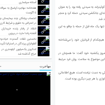
آستانه سرشماری
ئینزلند به سیدنی رفته بود را به عنوان
هفته‌نامه مهاجرت/پاسخ به سوالا
۵ آگوست
بوندای جانکشن سیدنی حمله کرد و منجر
اعتصاب پزشکان چند بیمارستان بز
در اعتراض به حقوق و شرایط کاری
 یک ماه قبل از حمله با چاقو به این
انتقاد از رفتار زننده خریداران 
آشفته پاندا مارت در بریزبن
نخستین تلفات گسترده حیات‌وح
چکدام از قربانیان خود را می‌شناخته
آنفلوانزای پرندگان در استرالیا تأیی
لندکروزر یک‌میلیون کیلومتری در و
مروز یکشنبه خود گفت: ما همچنان در
حراج گذاشته شد
این موضوع به سلامت روان فرد مرتبط
مهاجرت
مط
کی به دست نیامده است، هیچ اطلاعاتی
لوژی یا هر چیز دیگری بوده است.