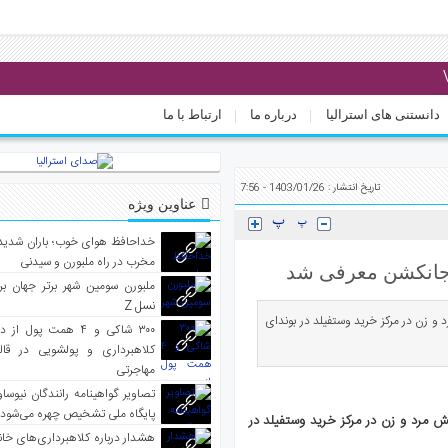
دانستنی های استرالیا
درباره ما
ارتباط با ما
تاریخ انتشار : 1403/01/26 - 7:56
عناوین ویژه
خداحافظ هوای خوب؛ باران شدید 
مخرب در راه ملبورن و سیدنی
ملبورن سومین شهر برتر جهان بر
نسل Z
 قاتل شش مرد و زن در مرکز خرید وستفیلد در بوندای
۳۰۰ شاکی و ۴ همت پول 
کلاهبرداری و پولشویی در قا
مهاجرتی
تصاویر گواهینامه رانندگان نیوساو
پایگاه ملی تشخیص چهره می‌شود
 عنوان قاتل شش مرد و زن در مرکز خرید وستفیلد در
هشدار درباره کلاهبرداری‌های خانه‌