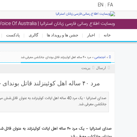
EN
FA
وبسایت اطلاع رسانی فارسی زبانان استرالیا | Voice Of Australia
منوی
اصلی
خانه
اخبار
جشن ها و رویداد ها
گالری
پادکست
خانه
خبار
اجتماعی
»
» مرد ۴۰ ساله اهل کوئینزلند قاتل بوندای جانکشن معرفی شد
جشن
ارسال
پرینت
ها
و
مرد ۴۰ ساله اهل کوئینزلند قاتل بوندای جانکشن معرفی شد
رویداد
ها
صدای استرالیا - یک مرد 40 ساله اهل ایالت کوئینزلند به عنوان
جانکشن معرفی شد.
الری
پادکست
صدای استرالیا – یک مرد ۴۰ ساله اهل ایالت کوئینزلند به
انستنی
بوندای جانکشن معرفی شد.