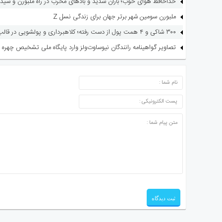
خداحافظ هوای خوب؛ باران شدید و بادهای مخرب در راه ملبورن و سید
ملبورن سومین شهر برتر جهان برای زندگی نسل Z
۳۰۰ شاکی و ۴ همت پول از دست رفته؛ کلاهبرداری و پولشویی در قالب شرکت مهاجرتی
تصاویر گواهینامه رانندگان نیوساوت‌ولز وارد پایگاه ملی تشخیص چهره 
ارسال دیدگاه