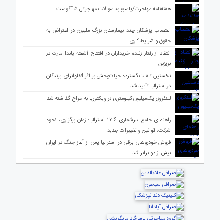
هفته‌نامه مهاجرت/پاسخ به سوالات مهاجرتی ۵ آگوست
اعتصاب پزشکان چند بیمارستان بزرگ ملبورن در اعتراض به
حقوق و شرایط کاری
انتقاد از رفتار زننده خریداران در افتتاح آشفته پاندا مارت در
بریزبن
نخستین تلفات گسترده حیات‌وحش بر اثر آنفلوانزای پرندگان
در استرالیا تأیید شد
لندکروزر یک‌میلیون کیلومتری در ویکتوریا به حراج گذاشته شد
راهنمای جامع سرشماری ۲۰۲۶ استرالیا؛ زمان برگزاری، نحوه
شرکت، قوانین و تغییرات جدید
فروش خودروهای برقی در استرالیا پس از آغاز جنگ در ایران
بیش از دو برابر شد