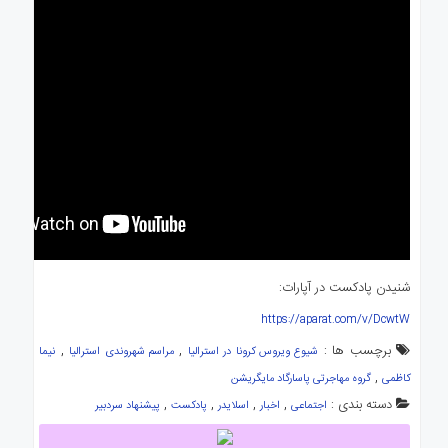
شنیدن پادکست در آپارات:
https://aparat.com/v/DcwtW
برچسب ها :
,
,
شیوع ویروس کرونا در استرالیا
مراسم شهروندی استرالیا
نیما
,
کاظمی
گروه مهاجرتی پاسارگاد مایگریشن
دسته بندی :
,
,
,
,
اجتماعی
اخبار
اسلایدر
پادکست
پیشنهاد سردبیر