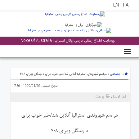
EN
FA
منوی
اصلی
وبسایت اطلاع رسانی فارسی زبانان استرالیا | Voice Of Australia
خانه
بار
جشن
ها
اجتماعی
»
» مراسم شهروندی استرالیا آنلاین شد/خبر خوب برای دارندگان ویزای ۴۰۸
و
تاریخ انتشار : 1399/01/18 - 17:56
رویداد
ها
ارسال
پرینت
لری
مراسم شهروندی استرالیا آنلاین شد/خبر خوب برای
پادکست
دارندگان ویزای ۴۰۸
نستنی