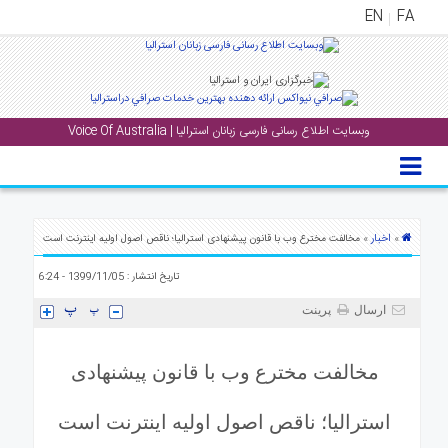
EN
FA
منوی
اصلی
وبسایت اطلاع رسانی فارسی زبانان استرالیا | Voice Of Australia
خانه
بار
جشن
ها
اخبار
»
» مخالفت مخترع وب با قانون پیشنهادی استرالیا؛ ناقص اصول اولیه اینترنت است
و
تاریخ انتشار : 1399/11/05 - 6:24
رویداد
ها
ارسال
پرینت
لری
مخالفت مخترع وب با قانون پیشنهادی
پادکست
استرالیا؛ ناقص اصول اولیه اینترنت است
نستنی