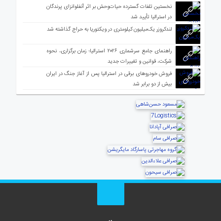
نخستین تلفات گسترده حیات‌وحش بر اثر آنفلوانزای پرندگان
در استرالیا تأیید شد
لندکروزر یک‌میلیون کیلومتری در ویکتوریا به حراج گذاشته شد
راهنمای جامع سرشماری ۲۰۲۶ استرالیا؛ زمان برگزاری، نحوه
شرکت، قوانین و تغییرات جدید
فروش خودروهای برقی در استرالیا پس از آغاز جنگ در ایران
بیش از دو برابر شد