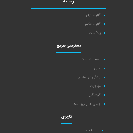
رسـانه
گالری فیلم
گالری عکس
پادکست
دسترسی سریع
صفحه نخست
اخبار
زندگی در استرالیا
مهاجرت
گردشگری
جشن ها و رویدادها
کاربری
ارتباط با ما