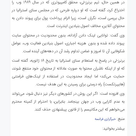
در همین حال، تیم‌ برنرز-لی، محقق کامپیوتری که در سال ۱۹۸۹ وب را
اختراع کرد، گفته است که او درباره طرحی که در مجلس سنای استرالیا در
حال بررسی است، نگران است، زیرا الزام پرداخت پول برای پیوند دادن به
محتوای آنلاین، مخالف اصول بنیادین اینترنت است.
وی گفت: توانایی لینک دادن آزادانه، بدون محدودیت در محتوای سایت
پیوند داده شده و بدون هزینه اجباری، اصول بنیادین فعالیت وب، عوامل
شکوفایی آن تا امروز و ضامن تداوم رشد آن در دهه‌های آینده است.
برنرز-لی در پاسخ به استعلام سنای استرالیا به تاریخ ۱۸ ژانویه، گفته است
که او از اینکه ناشران محتوا به صورت عادلانه از محتوای خود منتفع شوند،
حمایت می‌کند؛ اما ایجاد محدودیت در استفاده از لینک‌های فرامتنی
(هایپرتکست) راه درستی برای رسیدن به این هدف نیست.
وی افزوده است: اگر این روش در کشورهای دیگر نیز دنبال شود، می‌تواند
به عدم کارایی وب در جهان بینجامد. بنابراین، با احترام از کمیته محترم
می‌خواهم که این مکانیسم را از قانون پیشنهادی حذف کنند.
منبع:
خبرگزاری فرانسه
بیشتر بخوانید: