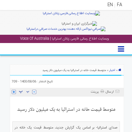
EN
FA
منوی
اصلی
وبسایت اطلاع رسانی فارسی زبانان استرالیا | Voice Of Australia
خانه
بار
جشن
ها
اخبار
»
» متوسط قیمت خانه در استرالیا به یک میلیون دلار رسید
و
تاریخ انتشار : 1400/08/06 - 7:09
رویداد
ها
ارسال
پرینت
لری
متوسط قیمت خانه در استرالیا به یک میلیون دلار رسید
پادکست
صدای استرالیا- بر اساس یک گزارش جدید، متوسط قیمت یک خانه در
نستنی