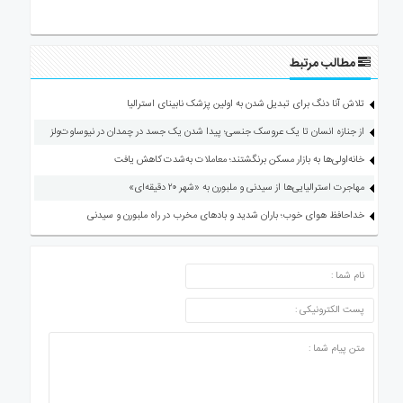
مطالب مرتبط
تلاش آنا دنگ برای تبدیل شدن به اولین پزشک نابینای استرالیا
از جنازه انسان تا یک عروسک جنسی؛ پیدا شدن یک جسد در چمدان در نیوساوت‌ولز
خانه‌اولی‌ها به بازار مسکن برنگشتند؛ معاملات به‌شدت کاهش یافت
مهاجرت استرالیایی‌ها از سیدنی و ملبورن به «شهر ۲۰ دقیقه‌ای»
خداحافظ هوای خوب؛ باران شدید و بادهای مخرب در راه ملبورن و سیدنی
ارسال دیدگاه