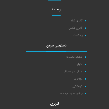
رسـانه
گالری فیلم
گالری عکس
پادکست
دسترسی سریع
صفحه نخست
اخبار
زندگی در استرالیا
مهاجرت
گردشگری
جشن ها و رویدادها
کاربری