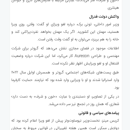
«خون و شرف» سر می‌دادند؛ عبارتی مرتبط با سازمان‌های نازی و جوانان
هیتلری.
واکنش دولت فدرال
وزیر امور داخلی، تونی برک، درباره لغو ویزای او گفت: وقتی روی ویزا
هستید، مهمان این کشورید. اگر یک مهمان بخواهد نفرت‌پراکنی کند و
خانه را به هم بریزد، می‌توان به او گفت وقت رفتن است.
اطلاعات موجود در فضای مجازی نشان می‌دهد که گروتر برای شرکت
مهندسی و طراحی Aurecon کار می‌کرد، اما این شرکت درباره وضعیت
اشتغال او و لغو ویزایش اظهار نظر نکرده است.
طبق پست‌های شبکه‌های اجتماعی، گروتر و همسرش اوایل سال ۲۰۲۲
وارد استرالیا شدند و او با ویزایی وارد شده بود که نیازمند حمایت کارفرما
بود.
در یکی از تصاویر، او دستبندی با عبارت «خون و شرف» به دست دارد؛
شعاری که همان روز در تجمع نیز سر داده می‌شد.
پیامدهای سیاسی و قانونی
کریس مینز، نخست‌وزیر نیوساوت‌ولز پیش از لغو ویزا اعلام کرده بود که
دولتش ممکن است همین هفته تغییراتی در قوانین مربوط به سخنان