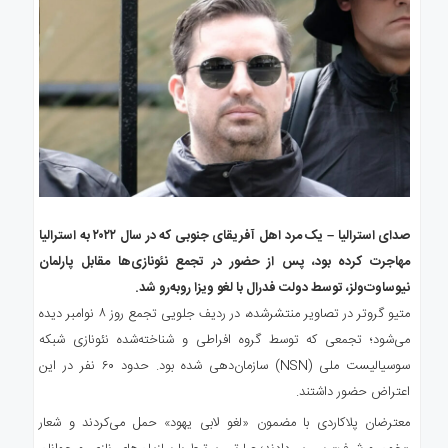
صدای استرالیا – یک مرد اهل آفریقای جنوبی که در سال ۲۰۲۲ به استرالیا
مهاجرت کرده بود، پس از حضور در تجمع نئونازی‌ها مقابل پارلمان
نیوساوت‌ولز، توسط دولت فدرال با لغو ویزا روبه‌رو شد.
متیو گروتر در تصاویر منتشرشده، در ردیف جلویی تجمع روز ۸ نوامبر دیده
می‌شود؛ تجمعی که توسط گروه افراطی و شناخته‌شده نئونازی شبکه
سوسیالیست ملی (NSN) سازمان‌دهی شده بود. حدود ۶۰ نفر در این
اعتراض حضور داشتند.
معترضان پلاکاردی با مضمون «لغو لابی یهود» حمل می‌کردند و شعار