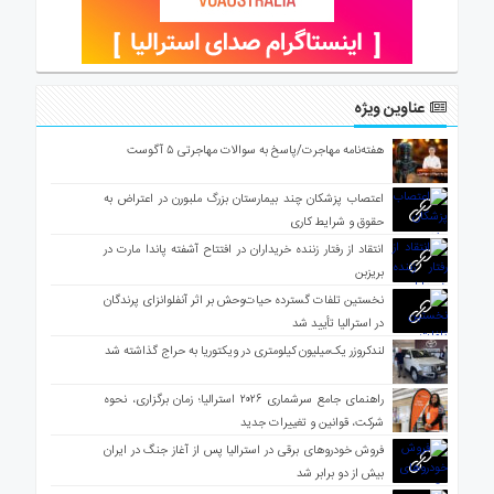
عناوین ویژه
هفته‌نامه مهاجرت/پاسخ به سوالات مهاجرتی ۵ آگوست
اعتصاب پزشکان چند بیمارستان بزرگ ملبورن در اعتراض به
حقوق و شرایط کاری
انتقاد از رفتار زننده خریداران در افتتاح آشفته پاندا مارت در
بریزبن
نخستین تلفات گسترده حیات‌وحش بر اثر آنفلوانزای پرندگان
در استرالیا تأیید شد
لندکروزر یک‌میلیون کیلومتری در ویکتوریا به حراج گذاشته شد
راهنمای جامع سرشماری ۲۰۲۶ استرالیا؛ زمان برگزاری، نحوه
شرکت، قوانین و تغییرات جدید
فروش خودروهای برقی در استرالیا پس از آغاز جنگ در ایران
بیش از دو برابر شد