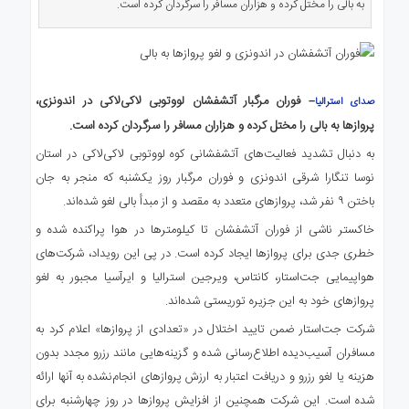
به بالی را مختل کرده و هزاران مسافر را سرگردان کرده است.
ی
استرالیا
درباره
ما
– فوران مرگبار آتشفشان لووتوبی لاکی‌لاکی در اندونزی،
ارتباط
صدای استرالیا
با
پروازها به بالی را مختل کرده و هزاران مسافر را سرگردان کرده است.
ما
به دنبال تشدید فعالیت‌های آتشفشانی کوه لووتوبی لاکی‌لاکی در استان
نوسا تنگارا شرقی اندونزی و فوران مرگبار روز یکشنبه که منجر به جان
باختن ۹ نفر شد، پروازهای متعدد به مقصد و از مبدأ بالی لغو شده‌اند.
خاکستر ناشی از فوران آتشفشان تا کیلومترها در هوا پراکنده شده و
خطری جدی برای پروازها ایجاد کرده است. در پی این رویداد، شرکت‌های
هواپیمایی جت‌استار، کانتاس، ویرجین استرالیا و ایرآسیا مجبور به لغو
پروازهای خود به این جزیره توریستی شده‌اند.
شرکت جت‌استار ضمن تایید اختلال در «تعدادی از پروازها» اعلام کرد به
مسافران آسیب‌دیده اطلاع‌رسانی شده و گزینه‌هایی مانند رزرو مجدد بدون
هزینه یا لغو رزرو و دریافت اعتبار به ارزش پروازهای انجام‌نشده به آنها ارائه
شده است. این شرکت همچنین از افزایش پروازها در روز چهارشنبه برای