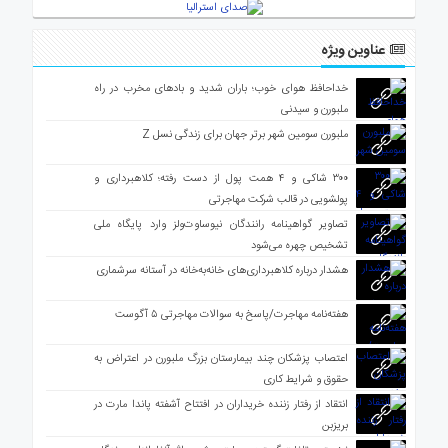
عناوین ویژه
خداحافظ هوای خوب؛ باران شدید و بادهای مخرب در راه
ملبورن و سیدنی
ملبورن سومین شهر برتر جهان برای زندگی نسل Z
۳۰۰ شاکی و ۴ همت پول از دست رفته؛ کلاهبرداری و
پولشویی در قالب شرکت مهاجرتی
تصاویر گواهینامه رانندگان نیوساوت‌ولز وارد پایگاه ملی
تشخیص چهره می‌شود
هشدار درباره کلاهبرداری‌های خانه‌به‌خانه در آستانه سرشماری
هفته‌نامه مهاجرت/پاسخ به سوالات مهاجرتی ۵ آگوست
اعتصاب پزشکان چند بیمارستان بزرگ ملبورن در اعتراض به
حقوق و شرایط کاری
انتقاد از رفتار زننده خریداران در افتتاح آشفته پاندا مارت در
بریزبن