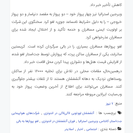
کاهش تأخیر خبر داد.
ویرجین استرالیا نیز چهار پرواز خود – دو پرواز به مقصد دنپاسار و دو پرواز
خروجی – را به دلیل «شرایط نامساعد جوی» لغو کرد. سخنگوی این شرکت
بر اولویت ایمنی مسافران و خدمه تأکید و از اختلال ایجاد شده برای
مسافران عذرخواهی کرد.
لغو پروازها، مسافران بسیاری را در بالی سرگردان کرده است. کریستین
ساترلند، یکی از مسافران ساکن پرت، که پروازش توسط جت‌استار لغو شده،
از افزایش قیمت هتل‌ها و دشواری پیدا کردن محل اقامت خبر داد.
در‌همین‌حال، مقامات محلی در تلاش برای تخلیه ۱۶۰۰۰ نفر از ساکنان
روستاهای نزدیک به دهانه آتشفشان هستند تا از تلفات بیشتر جلوگیری
کنند. مسافران می‌توانند برای اطلاع از آخرین وضعیت پرواز خود به
وب‌سایت ایرلاین مربوطه مراجعه کنند.
منبع:
۷ نیوز
برچسب ها :
,
آتشفشان لووتوبی لاکی‌لاکی در اندونزی
شرکت‌های هواپیمایی
,
,
جت‌استار، کانتاس، ویرجین استرالیا
فوران آتشفشان در اندونزی
لغو پروازها به بالی
دسته بندی :
,
,
اجتماعی
اخبار
اسلایدر