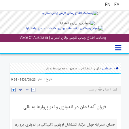
EN
FA
منوی
اصلی
وبسایت اطلاع رسانی فارسی زبانان استرالیا | Voice Of Australia
خانه
بار
جشن
ها
اجتماعی
»
» فوران آتشفشان در اندونزی و لغو پروازها به بالی
و
تاریخ انتشار : 1403/08/23 - 9:54
رویداد
ها
ارسال
پرینت
لری
فوران آتشفشان در اندونزی و لغو پروازها به بالی
پادکست
صدای استرالیا- فوران مرگبار آتشفشان لووتوبی لاکی‌لاکی در اندونزی، پروازها
نستنی