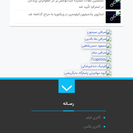
نخستین تلفات گسترده حیات‌وحش بر اثر آنفلوانزای پرندگان
در استرالیا تأیید شد
لندکروزر یک‌میلیون کیلومتری در ویکتوریا به حراج گذاشته شد
رسـانه
گالری فیلم
گالری عکس