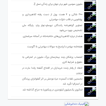
ملبورن سومین شهر برتر جهان برای زندگی نسل Z
۳۰۰ شاکی و ۴ همت پول از دست رفته؛ کلاهبرداری و
پولشویی در قالب شرکت مهاجرتی
تصاویر گواهینامه رانندگان نیوساوت‌ولز وارد پایگاه ملی
تشخیص چهره می‌شود
هشدار درباره کلاهبرداری‌های خانه‌به‌خانه در آستانه سرشماری
هفته‌نامه مهاجرت/پاسخ به سوالات مهاجرتی ۵ آگوست
اعتصاب پزشکان چند بیمارستان بزرگ ملبورن در اعتراض به
حقوق و شرایط کاری
انتقاد از رفتار زننده خریداران در افتتاح آشفته پاندا مارت در
بریزبن
نخستین تلفات گسترده حیات‌وحش بر اثر آنفلوانزای پرندگان
در استرالیا تأیید شد
لندکروزر یک‌میلیون کیلومتری در ویکتوریا به حراج گذاشته شد