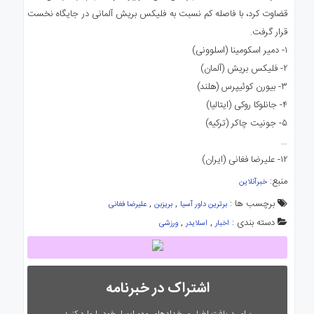
قضاوت کرد، با فاصله کم نسبت به فلیکس بریش آلمانی در جایگاه نخست
قرار گرفت.
۱- دمیر اسکومینا (اسلوونی)
۲- فلیکس بریش (آلمان)
۳- بیورن کوئیپرس (هلند)
۴- جانلوکا روکی (ایتالیا)
۵- جونیت چاکر (ترکیه)
…
۱۲- علیرضا فغانی (ایران)
منبع:
خبرآنلاین
برچسب ها :
,
,
برترین داور آسیا
بریزبن
علیرضا فغانی
دسته بندی :
,
,
اخبار
اسلایدر
ورزشی
اشتراک در خبرنامه