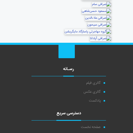
رسـانه
گالری فیلم
گالری عکس
پادکست
دسترسی سریع
صفحه نخست