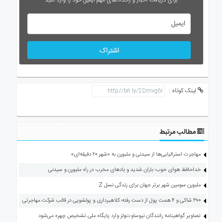
برای دریافت اخبار و رخدادهای مهم ایمیل خود را وارد کنید
اشتراک
لینک کوتاه :
مطالب مرتبط
مهاجرت استرالیایی‌ها از سیدنی و ملبورن به «شهر ۲۰ دقیقه‌ای»
خداحافظ هوای خوب؛ باران شدید و بادهای مخرب در راه ملبورن و سیدنی
ملبورن سومین شهر برتر جهان برای زندگی نسل Z
۳۰۰ شاکی و ۴ همت پول از دست رفته؛ کلاهبرداری و پولشویی در قالب شرکت مهاجرتی
تصاویر گواهینامه رانندگان نیوساوت‌ولز وارد پایگاه ملی تشخیص چهره می‌شود