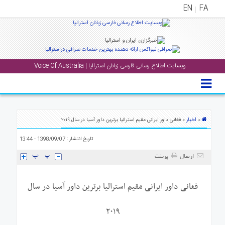
EN
FA
منوی
اصلی
وبسایت اطلاع رسانی فارسی زبانان استرالیا | Voice Of Australia
خانه
بار
جشن
ها
اخبار
»
» فغانی داور ایرانی مقیم استرالیا برترین داور آسیا در سال ۲۰۱۹
و
تاریخ انتشار : 1398/09/07 - 13:44
رویداد
ها
ارسال
پرینت
لری
فغانی داور ایرانی مقیم استرالیا برترین داور آسیا در سال
پادکست
۲۰۱۹
نستنی