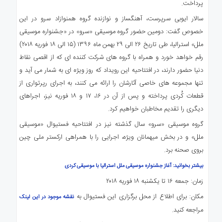
پرداخت.
سالار ایوبی سرپرست، آهنگساز و نوازنده گروه همنوازاد سرو در این
خصوص گفت: دومین حضور گروه موسیقی «سرو» در «جشنواره موسیقی
ملل» استرالیا، طی تاریخ ۲۶ الی ۲۹ بهمن ماه ۱۳۹۶ (۱۵ الی ۱۸ فوریه ۲۰۱۸)
رقم خواهد خورد و همراه با گروه های شرکت کننده ای که از اقصی نقاط
دنیا حضور دارند، در افتتاحیه این رویداد که روز ویژه ای به شمار می آید و
تنها مجموعه های خاصی آثارشان را ارائه می کنند، به اجرای رپرتواری از
قطعات کُردی پرداخته و پس از آن در ۱۶، ۱۷ و ۱۸ فوریه نیز، اجراهای
دیگری را تقدیم مخاطبان خواهیم کرد.
گروه موسیقی «سرو» سال گذشته نیز در افتتاحیه فستیوال «موسیقی
ملل» و در بخش میهمانان ویژه، اجرایی را با همراهی ارکستر ملی چین
بروی صحنه برد.
بیشتر بخوانید: آغاز جشنواره موسیقی ملل استرالیا با موسیقی کردی
زمان: جمعه ۱۶ تا یکشنبه ۱۸ فوریه ۲۰۱۸
مکان: برای اطلاع از محل برگزاری این فستیوال به
نقشه موجود در این لینک
مراجعه کنید.