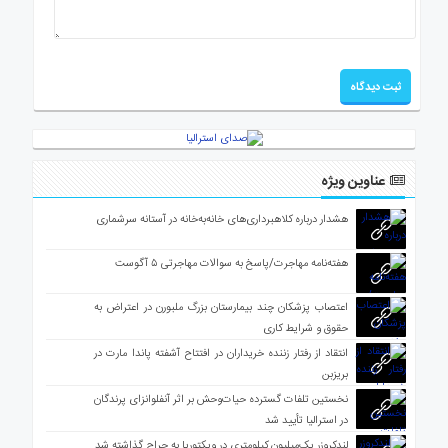
عناوین ویژه
هشدار درباره کلاهبرداری‌های خانه‌به‌خانه در آستانه سرشماری
هفته‌نامه مهاجرت/پاسخ به سوالات مهاجرتی ۵ آگوست
اعتصاب پزشکان چند بیمارستان بزرگ ملبورن در اعتراض به
حقوق و شرایط کاری
انتقاد از رفتار زننده خریداران در افتتاح آشفته پاندا مارت در
بریزبن
نخستین تلفات گسترده حیات‌وحش بر اثر آنفلوانزای پرندگان
در استرالیا تأیید شد
لندکروزر یک‌میلیون کیلومتری در ویکتوریا به حراج گذاشته شد