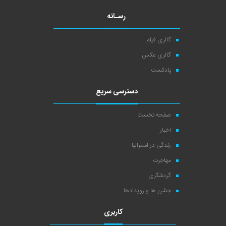
رسـانه
گالری فیلم
گالری عکس
پادکست
دسترسی سریع
صفحه نخست
اخبار
زندگی در استرالیا
مهاجرت
گردشگری
جشن ها و رویدادها
کاربری