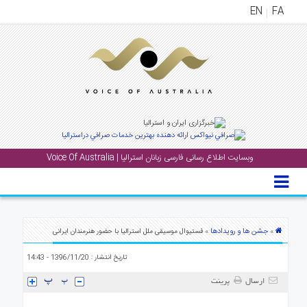
EN
FA
منوی
اصلی
خانه
بار
جشن
وبسایت اطلاع رسانی فارسی زبانان استرالیا | Voice Of Australia
ها
و
رویداد
ها
جشن ها و رویدادها
»
» فستیوال موسیقی ملل استرالیا با حضور هنرمندان ایرانی
لری
تاریخ انتشار : 1396/11/20 - 14:43
پادکست
ارسال
پرینت
نستنی