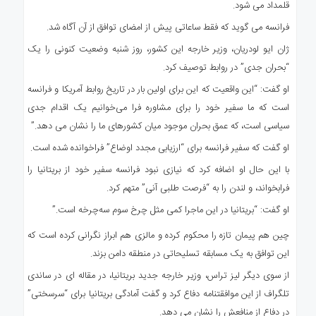
قلمداد می شود.
فرانسه می گوید که فقط ساعاتی پیش از امضای توافق از آن آگاه شد.
ژان ایو لودریان، وزیر خارجه این کشور، روز شنبه وضعیت کنونی را یک
“بحران جدی” در روابط توصیف کرد.
او گفت: “این واقعیت که این برای اولین بار در تاریخ روابط آمریکا و فرانسه
است که ما سفیر خود را برای مشاوره فرا می‌خوانیم یک اقدام جدی
سیاسی است، که عمق بحران موجود میان کشورهای ما را نشان می دهد.”
او گفت که سفیر فرانسه برای “ارزیابی مجدد اوضاع” فراخوانده شده است.
با این حال او اضافه کرد که نیازی نبود فرانسه سفیر خود از بریتانیا را
فرابخواند، و لندن را به “فرصت طلبی آنی” متهم کرد.
او گفت: “بریتانیا در این ماجرا کمی مثل چرخ سوم سه‌چرخه است.”
چین هم پیمان تازه را محکوم کرده و مالزی هم ابراز نگرانی کرده است که
این توافق به یک مسابقه تسلیحاتی در منطقه دامن بزند.
از سوی دیگر لیز تراس، وزیر خارجه جدید بریتانیا، در مقاله ای در ساندی
تلگراف از این موافقتنامه دفاع کرد و گفت آمادگی بریتانیا برای “سرسختی”
در دفاع از منافعش را نشان می دهد.