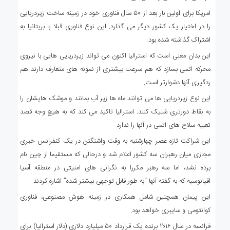
آمریکا برای اولین بار بعد از ۵۰ سال فناوری خود در زمینه ساخت زیردریایی
را در اختیار یک کشور دیگر می گذارد. این نوع فناوری قبلا با بریتانیا به
اشتراک گذاشته شده بود.
این بدان معنی است که استرالیا اکنون می تواند زیردریایی هایی با نیروی
محرکه اتمی بسازد که هم سرعت بیشتری از نمونه های متعارف دارند هم
ردگیری آنها دشوارتر است.
این نوع زیردریایی ها می توانند ماه ها زیر آب بمانند و موشک هایشان را
به نقاط دورتری شلیک کنند. استرالیا تاکید می کند که به هیچ وجه قصد
تعبیه سلاح های اتمی در آنها را ندارد.
این شراکت تازه عصر چهارشنبه به وقت واشنگتن در یک کنفرانس خبری
مجازی میان رهبران سه کشور اعلام شد و درحالی که مستقیما از چین نام
برده نشد، اما سه رهبر مکررا به نگرانی های امنیتی در منطقه آسیا
اقیانوسیه که به گفته آنها “به طور قابل توجهی بیشتر شده” اشاره کردند.
این پیمان همچنین شامل همکاری در زمینه هوش مصنوعی، فناوری
کوانتومی و سایبری خواهد بود.
فرانسه در سال ۲۰۱۶ برنده یک قرارداد ۵۰ میلیارد دلاری (دلار استرالیا) برای