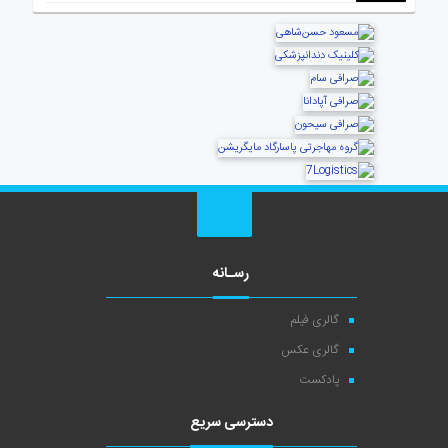
رسـانه
گالری فیلم
گالری عکس
پادکست
دسترسی سریع