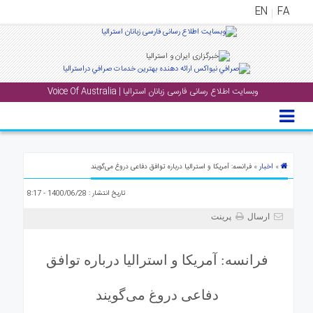
EN
FA
منوی
اصلی
وبسایت اطلاع رسانی فارسی زبانان استرالیا | Voice Of Australia
خانه
بار
جشن
ها
اخبار
»
» فرانسه: آمریکا و استرالیا درباره توافق دفاعی دروغ می‌گویند
و
تاریخ انتشار : 1400/06/28 - 8:17
رویداد
ها
ارسال
پرینت
لری
فرانسه: آمریکا و استرالیا درباره توافق
پادکست
دفاعی دروغ می‌گویند
نستنی