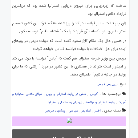
ساخت ۱۲ زیردریایی برای نیروی دریایی استرالیا شده بود که بزرگترین
قرارداد دفاعی استرالیا بود.
ژان پیر تبالت سفیر فرانسه در کانبرا روز شنبه هنگام ترک این کشور تصمیم
استرالیا برای لغو یکجانبه آن قرارداد را یک “اشتباه عظیم” توصیف کرد.
در همین حال یک مقام کاخ سفید گفته است که دولت بایدن در روزهای
آینده برای حل اختلافات با دولت فرانسه تماس خواهد گرفت.
مریس پین وزیر خارجه استرالیا هم گفت که “یاس” فرانسه را درک می کند
و امیدوار است بتواند در همکاری با این کشور در مورد “ارزشی که ما برای
روابط دو جانبه قائلیم” اطمینان دهد.
منبع:
بی‌بی‌سی فارسی
برچسب ها :
,
,
آکوس
تنش در روابط استرالیا و چین
توافق دفاعی استرالیا و
,
,
آمریکا
روابط استرالیا و فرانسه
زیردیایی هسته ای استرالیا
دسته بندی :
,
,
,
اخبار
اسلایدر
سیاسی
پیشنهاد سردبیر