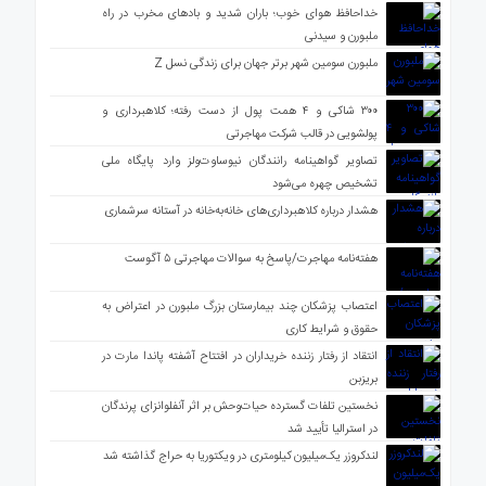
خداحافظ هوای خوب؛ باران شدید و بادهای مخرب در راه
ملبورن و سیدنی
ملبورن سومین شهر برتر جهان برای زندگی نسل Z
۳۰۰ شاکی و ۴ همت پول از دست رفته؛ کلاهبرداری و
پولشویی در قالب شرکت مهاجرتی
تصاویر گواهینامه رانندگان نیوساوت‌ولز وارد پایگاه ملی
تشخیص چهره می‌شود
هشدار درباره کلاهبرداری‌های خانه‌به‌خانه در آستانه سرشماری
هفته‌نامه مهاجرت/پاسخ به سوالات مهاجرتی ۵ آگوست
اعتصاب پزشکان چند بیمارستان بزرگ ملبورن در اعتراض به
حقوق و شرایط کاری
انتقاد از رفتار زننده خریداران در افتتاح آشفته پاندا مارت در
بریزبن
نخستین تلفات گسترده حیات‌وحش بر اثر آنفلوانزای پرندگان
در استرالیا تأیید شد
لندکروزر یک‌میلیون کیلومتری در ویکتوریا به حراج گذاشته شد