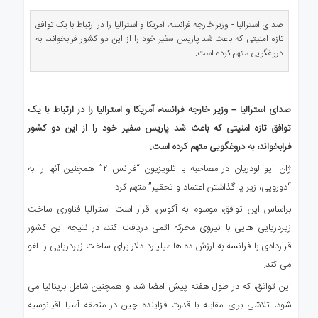
ی
استرالیا
صدای استرالیا - وزیر خارجه فرانسه، آمریکا و استرالیا را در ارتباط با یک توافق
تازه امنیتی که باعث شد پاریس سفیر خود را از این دو کشور فرابخواند، به
درباره
دروغگویی متهم کرده است.
ما
ارتباط
با
صدای استرالیا – وزیر خارجه فرانسه، آمریکا و استرالیا را در ارتباط با یک
ما
توافق تازه امنیتی که باعث شد پاریس سفیر خود را از این دو کشور
فرابخواند، به دروغگویی متهم کرده است.
ژان ایو لودریان در مصاحبه با تلویزیون “فرانس ۲” همچنین آنها را به
“دورویی، زیر پا گذاشتن اعتماد و تحقیر” متهم کرد.
براساس این توافق، موسوم به آکوس، قرار است استرالیا فناوری ساخت
زیردریایی هایی با نیروی محرکه اتمی دریافت کند، در نتیجه این کشور
قراردادی با فرانسه به ارزش ده ها میلیارد دلار برای ساخت زیردریایی را لغو
می کند.
این توافق، که در طول هفته پیش امضا شد و همچنین شامل بریتانیا می
شود، تلاشی برای مقابله با قدرت فزاینده چین در منطقه آسیا اقیانوسیه