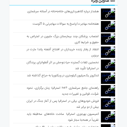
عناوین ویژه
هشدار درباره کلاهبرداری‌های خانه‌به‌خانه در آستانه سرشماری
هفته‌نامه مهاجرت/پاسخ به سوالات مهاجرتی ۵ آگوست
اعتصاب پزشکان چند بیمارستان بزرگ ملبورن در اعتراض به
حقوق و شرایط کاری
انتقاد از رفتار زننده خریداران در افتتاح آشفته پاندا مارت در
بریزبن
نخستین تلفات گسترده حیات‌وحش بر اثر آنفلوانزای پرندگان
در استرالیا تأیید شد
لندکروزر یک‌میلیون کیلومتری در ویکتوریا به حراج گذاشته شد
راهنمای جامع سرشماری ۲۰۲۶ استرالیا؛ زمان برگزاری، نحوه
شرکت، قوانین و تغییرات جدید
فروش خودروهای برقی در استرالیا پس از آغاز جنگ در ایران
بیش از دو برابر شد
کمیسیون بهره‌وری استرالیا: ساخت خانه‌های سه‌طبقه باید
تقریباً در همه‌جا مجاز شود