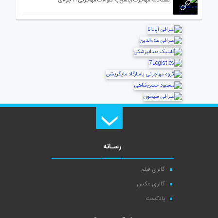
هفته‌نامه مهاجرت/پاسخ به سوالات مهاجرتی ۳۱ جولای
رسـانه
گالری فیلم
گالری عکس
پادکست