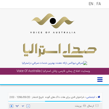
EN
FA
منوی
اصلی
خانه
بار
جشن
ها
و
رویداد
وبسایت اطلاع رسانی فارسی زبانان استرالیا | Voice Of Australia
ها
لری
پادکست
اجتماعی
»
» فراخوان الدی برای هات داگ های آلوده
تاریخ انتشار : 1396/09/20 - 2:03
نستنی
ارسال
پرینت