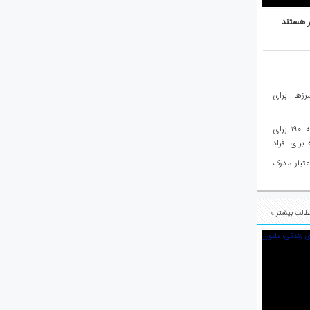
ر هستند
رزها برای
هفته‌نامه مهاجرت: صدور دعوتنامه ۱۹۰ برای
برای افراد
عتبار مدرک
الب بیشتر »