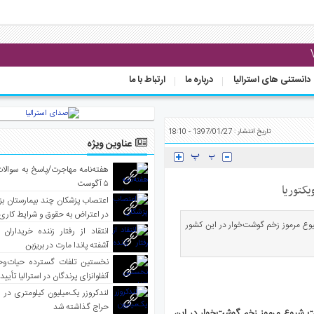
دانستنی های استرالیا
درباره ما
ارتباط با ما
تاریخ انتشار : 1397/01/27 - 18:10
عناوین ویژه
هفته‌نامه مهاجرت/پاسخ به سوالا
۵ آگوست
کتوریا
اعتصاب پزشکان چند بیمارستان بز
در اعتراض به حقوق و شرایط کاری
یوع مرموز زخم گوشت‌خوار در این کشور
انتقاد از رفتار زننده خریداران 
آشفته پاندا مارت در بریزبن
نخستین تلفات گسترده حیات‌وح
آنفلوانزای پرندگان در استرالیا تأیی
لندکروزر یک‌میلیون کیلومتری در و
حراج گذاشته شد
لت شیوع مرموز زخم گوشت‌خوار در این