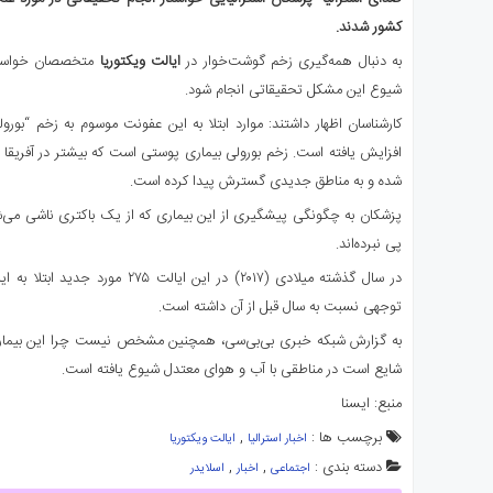
ی
کشور شدند.
استرالیا
به دنبال همه‌گیری زخم گوشت‌خوار در
ایالت ویکتوریا
متخصصان خواستار
درباره
شیوع این مشکل تحقیقاتی انجام شود.
ما
ارتباط
با
افزایش یافته‌ است. زخم بورولی بیماری پوستی است که بیشتر در آفریق
ما
شده و به مناطق جدیدی گسترش پیدا کرده‌ است.
پزشکان به چگونگی پیشگیری از این بیماری که از یک باکتری ناشی می‌شو
پی نبرده‌اند.
در سال گذشته میلادی (۲۰۱۷) در این ای
توجهی نسبت به سال قبل از آن داشته‌ است.
به گزارش شبکه خبری بی‌بی‌سی، همچنین مشخص نیست چرا این بیماری 
شایع است در مناطقی با آب و هوای معتدل شیوع یافته‌ است.
منبع: ایسنا
برچسب ها :
,
اخبار استرالیا
ایالت ویکتوریا
دسته بندی :
,
,
اجتماعی
اخبار
اسلایدر