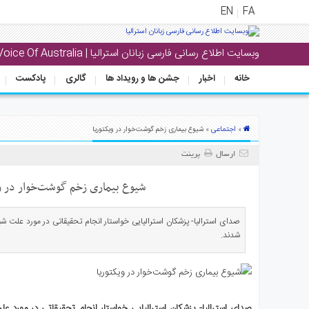
EN
FA
وبسایت اطلاع رسانی فارسی زبانان استرالیا | Voice Of Australia
منوی
اصلی
خانه
اخبار
جشن ها و رویداد ها
گالری
پادکست
خانه
بار
اجتماعی
»
» شیوع بیماری زخم گوشت‌خوار در ویکتوریا
جشن
ارسال
پرینت
ها
و
شیوع بیماری زخم گوشت‌خوار در وی
رویداد
ها
صدای استرالیا- پزشکان استرالیایی خواستار انجام تحقیقاتی در مورد علت ش
شدند.
لری
پادکست
نستنی
صدای استرالیا- پزشکان استرالیایی خواستار انجام تحقیقاتی در مورد ع