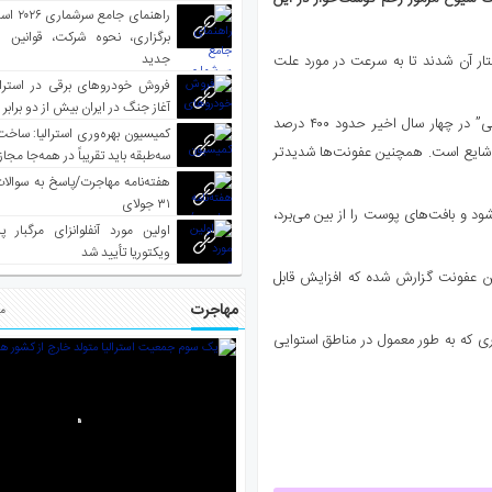
راهنمای جا
برگزاری، نحوه شرکت، قوانین و
جدید
 آن شدند تا به سرعت در مورد علت
فروش خودروهای برقی در استرال
آغاز جنگ در ایران بیش از دو برابر
کارشناسان اظهار داشتند: موارد ابتلا به این عفونت موسوم به زخم “بورولی” در چهار سال اخیر حدود ۴۰۰ درصد
کمیسیون بهره‌وری استرالیا: ساخت
ا شایع است. همچنین عفونت‌ها شدیدتر
سه‌طبقه باید تقریباً در همه‌جا مجاز
هفته‌نامه مهاجرت/پاسخ به سوالا
۳۱ جولای
د و بافت‌های پوست را از بین می‌برد،
اولین مورد آنفلوانزای مرگبار پ
ویکتوریا تأیید شد
الت ۲۷۵ مورد جدید ابتلا به این عفونت گزارش شده که افزایش قابل
مهاجرت
مط
که به طور معمول در مناطق استوایی