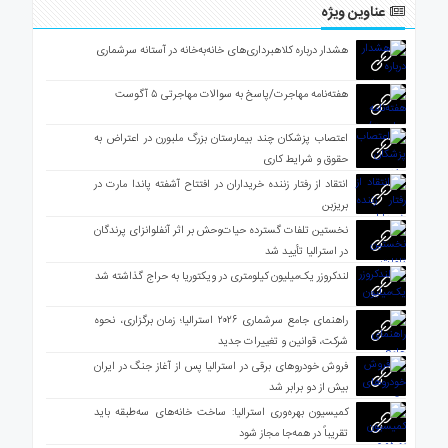
عناوین ویژه
هشدار درباره کلاهبرداری‌های خانه‌به‌خانه در آستانه سرشماری
هفته‌نامه مهاجرت/پاسخ به سوالات مهاجرتی ۵ آگوست
اعتصاب پزشکان چند بیمارستان بزرگ ملبورن در اعتراض به
حقوق و شرایط کاری
انتقاد از رفتار زننده خریداران در افتتاح آشفته پاندا مارت در
بریزبن
نخستین تلفات گسترده حیات‌وحش بر اثر آنفلوانزای پرندگان
در استرالیا تأیید شد
لندکروزر یک‌میلیون کیلومتری در ویکتوریا به حراج گذاشته شد
راهنمای جامع سرشماری ۲۰۲۶ استرالیا؛ زمان برگزاری، نحوه
شرکت، قوانین و تغییرات جدید
فروش خودروهای برقی در استرالیا پس از آغاز جنگ در ایران
بیش از دو برابر شد
کمیسیون بهره‌وری استرالیا: ساخت خانه‌های سه‌طبقه باید
تقریباً در همه‌جا مجاز شود