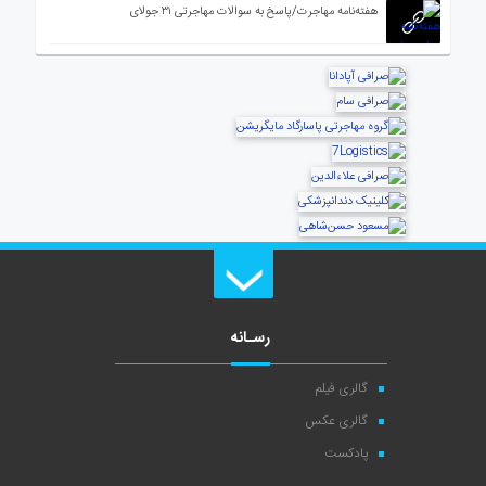
هفته‌نامه مهاجرت/پاسخ به سوالات مهاجرتی ۳۱ جولای
رسـانه
گالری فیلم
گالری عکس
پادکست