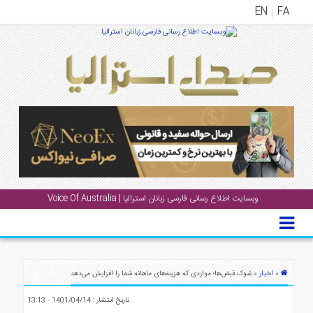
EN
FA
منوی
اصلی
خانه
بار
جشن
ها
و
وبسایت اطلاع رسانی فارسی زبانان استرالیا | Voice Of Australia
رویداد
ها
لری
پادکست
اخبار
»
» شوک قبض‌ها؛ مواردی که هزینه‌های ماهانه شما را افزایش می‌دهد
تاریخ انتشار : 1401/04/14 - 13:13
نستنی