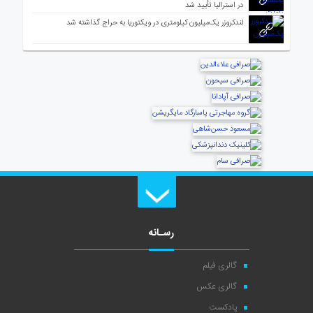
در استرالیا تأیید شد
لندکروزر یک‌میلیون کیلومتری در ویکتوریا به حراج گذاشته شد
رسـانه
گالری فیلم
گالری عکس
پادکست