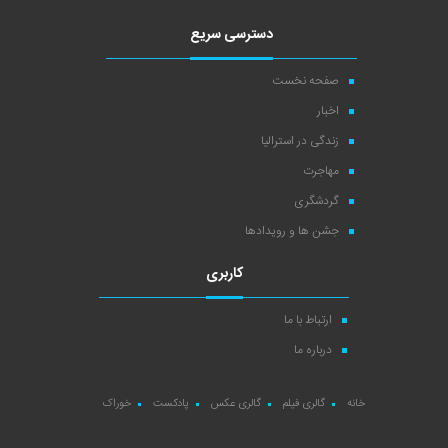
دسترسی سریع
صفحه نخست
اخبار
زندگی در استرالیا
مهاجرت
گردشگری
جشن ها و رویدادها
کاربری
ارتباط با ما
درباره ما
خانه
گالری فیلم
گالری عکس
پادکست
خوراک