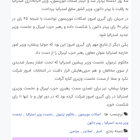
سه روز گذشته برگزار شد و اینبار اسکات موریسون، وزیر خزانه‌داری استرالیا
به رقابت با پیتر داتون، وزیر کشور سابق استرالیا پرداخت.
در جریان رای گیری امروز، اسکلات موریسون توانست با نتیجه ۴۵ رای در
برابر ۴۰ رای پیتر داتون را شکست داده و رهبر حزب لیبرال و نخست وزیر
جدید استرالیا شود.
یکی دیگر از نتایج مهم رای گیری امروز این بود که جولیا بیشاپ، وزیر امور
خارجه استرالیا عنوان معاون رهبر حزب لیبرال را از دست داد.
مالکوم ترنبول، نخست وزیر پیشین استرالیا که تحت فشار بسیار شدیدی
از سوی مخالفان و هم حزبی‌هایش قرار داشت در انتخابات امروز شرکت
نکرد و عملا از سمت نخست وزیری کناره گرفت.
جولیا بیشاپ نیز برای تصدی سمت رهبری حزب لیبرال و نخست وزیری
استرالیا در رای گیری امروز شرکت کرده بود که در دور اول و با تنها ۱۱ رای
شکست خورد.
برچسب ها :
,
,
,
اسکات موریسون
مالکوم ترنبول
نخست وزیر استرالیا
نخست
,
وزیر جدید استرالیا
پیتر داتون
دسته بندی :
,
,
اخبار
اسلایدر
سیاسی