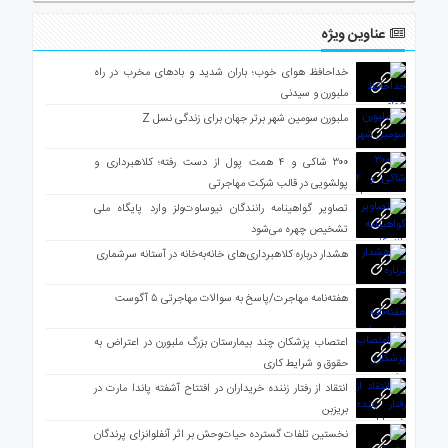
عناوین ویژه
خداحافظ هوای خوب؛ باران شدید و بادهای مخرب در راه
ملبورن و سیدنی
ملبورن سومین شهر برتر جهان برای زندگی نسل Z
۳۰۰ شاکی و ۴ همت پول از دست رفته؛ کلاهبرداری و
پولشویی در قالب شرکت مهاجرتی
تصاویر گواهینامه رانندگان نیوساوت‌ولز وارد پایگاه ملی
تشخیص چهره می‌شود
هشدار درباره کلاهبرداری‌های خانه‌به‌خانه در آستانه سرشماری
هفته‌نامه مهاجرت/پاسخ به سوالات مهاجرتی ۵ آگوست
اعتصاب پزشکان چند بیمارستان بزرگ ملبورن در اعتراض به
حقوق و شرایط کاری
انتقاد از رفتار زننده خریداران در افتتاح آشفته پاندا مارت در
بریزبن
نخستین تلفات گسترده حیات‌وحش بر اثر آنفلوانزای پرندگان