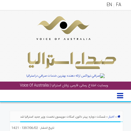
EN
FA
منوی
اصلی
خانه
بار
جشن
ها
و
رویداد
وبسایت اطلاع رسانی فارسی زبانان استرالیا | Voice Of Australia
ها
لری
پادکست
اخبار
»
» شسکت دوباره پیتر داتون، اسکات موریسون نخست وزیر جدید استرالیا شد
نستنی
تاریخ انتشار : 1397/06/02 - 14:21