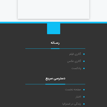
رسـانه
گالری فیلم
گالری عکس
پادکست
دسترسی سریع
صفحه نخست
اخبار
زندگی در استرالیا