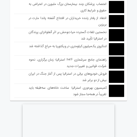
اعتصاب پزشکان چند بیمارستان بزرگ ملبورن در اعتراض به
حقوق و شرایط کاری
انتقاد از رفتار زننده خریداران در افتتاح آشفته پاندا مارت در
بریزبن
نخستین تلفات گسترده حیات‌وحش بر اثر آنفلوانزای پرندگان
در استرالیا تأیید شد
لندکروزر یک‌میلیون کیلومتری در ویکتوریا به حراج گذاشته شد
راهنمای جامع سرشماری ۲۰۲۶ استرالیا؛ زمان برگزاری، نحوه
شرکت، قوانین و تغییرات جدید
فروش خودروهای برقی در استرالیا پس از آغاز جنگ در ایران
بیش از دو برابر شد
کمیسیون بهره‌وری استرالیا: ساخت خانه‌های سه‌طبقه باید
تقریباً در همه‌جا مجاز شود