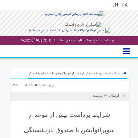
EN
FA
منوی
اصلی
وبسایت اطلاع رسانی فارسی زبانان استرالیا | Voice Of Australia
خانه
بار
جشن
ها
اخبار
»
» شرایط برداشت پیش از موعد از سوپرانوایشن یا صندوق بازنشستگی
و
تاریخ انتشار : 1398/03/16 - 2:23
رویداد
ها
ارسال
پرینت
لری
شرایط برداشت پیش از موعد از
پادکست
سوپرانوایشن یا صندوق بازنشستگی
نستنی