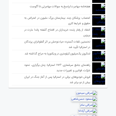
هفته‌نامه مهاجرت/پاسخ به سوالات مهاجرتی ۵ آگوست
اعتصاب پزشکان چند بیمارستان بزرگ ملبورن در اعتراض به
حقوق و شرایط کاری
انتقاد از رفتار زننده خریداران در افتتاح آشفته پاندا مارت در
بریزبن
نخستین تلفات گسترده حیات‌وحش بر اثر آنفلوانزای پرندگان
در استرالیا تأیید شد
لندکروزر یک‌میلیون کیلومتری در ویکتوریا به حراج گذاشته شد
راهنمای جامع سرشماری ۲۰۲۶ استرالیا؛ زمان برگزاری، نحوه
شرکت، قوانین و تغییرات جدید
فروش خودروهای برقی در استرالیا پس از آغاز جنگ در ایران
بیش از دو برابر شد