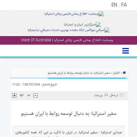
EN
FA
منوی
اصلی
وبسایت اطلاع رسانی فارسی زبانان استرالیا | Voice Of Australia
خانه
بار
جشن
ها
اخبار
»
» سفیر استرالیا: به دنبال توسعه روابط با ایران هستیم
و
تاریخ انتشار : 1397/07/04 - 11:22
رویداد
ها
ارسال
پرینت
لری
سفیر استرالیا: به دنبال توسعه روابط با ایران هستیم
پادکست
صدای استرالیا - سفیر استرالیا در ایران با تاکید بر این که همه کشورهای
نستنی