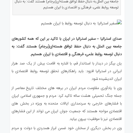
جامعه بین الملل به دنبال حفظ توافق هسته‌ای(برجام) هستند گفت: به دنبال
ی
توسعه روابط علمی، فرهنگی و اقتصادی با ایران هستیم.
استرالیا
درباره
ما
ارتباط
صدای استرالیا – سفیر استرالیا در ایران با تاکید بر این که همه کشورهای
با
جامعه بین الملل به دنبال حفظ توافق هسته‌ای(برجام) هستند گفت: به
ما
دنبال توسعه روابط علمی، فرهنگی و اقتصادی با ایران هستیم.
یان بیگز در دیدار با استاندار قم، با اشاره به اقامت بیش از یک صد هزار
ایرانی در استرالیا افزود: باید راهکارهای تحقق توسعه روابط اقتصادی با
ایران اندیشیده شود.
وی با یادآوری مقاومت مردم ایران در برهه های مختلف تاریخ معاصر از
جمله جنگ تحمیلی هشت ساله تاکید کرد: مردم و جمهوری اسلامی ایران
با فشارهای خارجی به سردمداری ایالات متحده به ویژه در بخش های
اقتصادی مواجه هستند که جمعیت جوان ایران می تواند از این فشارهای
اقتصادی نیز با موفقیت بیرون بیاید.
وی در بخش دیگری از سخنان خود ضمن ابراز همدردی با دولت و مردم