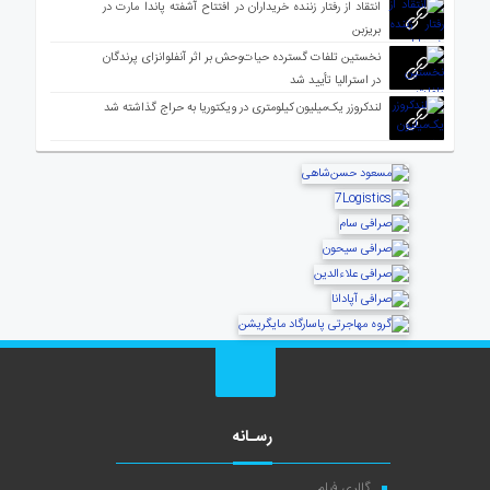
انتقاد از رفتار زننده خریداران در افتتاح آشفته پاندا مارت در
بریزبن
نخستین تلفات گسترده حیات‌وحش بر اثر آنفلوانزای پرندگان
در استرالیا تأیید شد
لندکروزر یک‌میلیون کیلومتری در ویکتوریا به حراج گذاشته شد
رسـانه
گالری فیلم