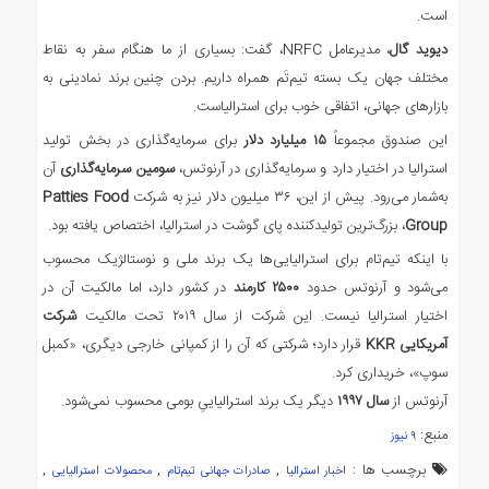
است.
دیوید گال
، مدیرعامل NRFC، گفت: بسیاری از ما هنگام سفر به نقاط
مختلف جهان یک بسته تیم‌تَم همراه داریم. بردن چنین برند نمادینی به
بازارهای جهانی، اتفاقی خوب برای استرالیاست.
این صندوق مجموعاً
۱۵ میلیارد دلار
برای سرمایه‌گذاری در بخش تولید
استرالیا در اختیار دارد و سرمایه‌گذاری در آرنوتس،
سومین سرمایه‌گذاری
آن
به‌شمار می‌رود. پیش از این، ۳۶ میلیون دلار نیز به شرکت
Patties Food
Group
، بزرگ‌ترین تولیدکننده پای گوشت در استرالیا، اختصاص یافته بود.
با اینکه تیم‌تام برای استرالیایی‌ها یک برند ملی و نوستالژیک محسوب
می‌شود و آرنوتس حدود
۲۵۰۰ کارمند
در کشور دارد، اما مالکیت آن در
اختیار استرالیا نیست. این شرکت از سال ۲۰۱۹ تحت مالکیت
شرکت
آمریکایی KKR
قرار دارد؛ شرکتی که آن را از کمپانی خارجی دیگری، «کمبل
سوپ»، خریداری کرد.
آرنوتس از
سال ۱۹۹۷
دیگر یک برند استرالیاییِ بومی محسوب نمی‌شود.
منبع:
۹ نیوز
برچسب ها :
,
,
,
اخبار استرالیا
صادرات جهانی تیم‌تام
محصولات استرالیایی