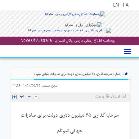
EN
FA
منوی
اصلی
وبسایت اطلاع رسانی فارسی زبانان استرالیا | Voice Of Australia
خانه
بار
جشن
ها
اخبار
»
» سرمایه‌گذاری ۴۵ میلیون دلاری دولت برای صادرات جهانی تیم‌تام
و
تاریخ انتشار : 1404/09/17 - 11:35
رویداد
ها
ارسال
پرینت
لری
سرمایه‌گذاری ۴۵ میلیون دلاری دولت برای صادرات
پادکست
جهانی تیم‌تام
نستنی