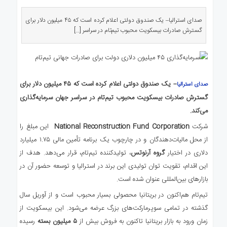
ی
استرالیا
صدای استرالیا– یک صندوق دولتی اعلام کرده است که ۴۵ میلیون دلار برای
گسترش صادرات بیسکویت محبوب تیم‌تام در سراسر […]
درباره
ما
ارتباط
با
ما
– یک صندوق دولتی اعلام کرده است که ۴۵ میلیون دلار برای
صدای استرالیا
گسترش صادرات بیسکویت محبوب تیم‌تام در سراسر جهان سرمایه‌گذاری
می‌کند.
شرکت
National Reconstruction Fund Corporation
این مبلغ را
از محل مالیات‌دهندگان و در چارچوب یک برنامه تأمین مالی ۱.۷۵ میلیارد
دلاری در اختیار
گروه آرنوتس
، تولیدکننده تیم‌تام، قرار می‌دهد. هدف از
این اقدام، تقویت توان تولیدی این برند در استرالیا و توسعه حضور آن در
بازارهای بین‌المللی عنوان شده است.
تیم‌تام هم‌اکنون در بریتانیا محصولی بسیار محبوب است و از آوریل سال
گذشته در تمامی سوپرمارکت‌های بزرگ عرضه می‌شود. این بیسکویت از
زمان ورود به بازار بریتانیا تاکنون به فروش بیش از
۵ میلیون بسته
رسیده